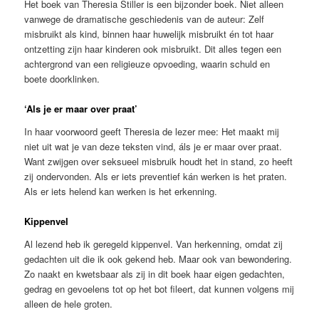
Het boek van Theresia Stiller is een bijzonder boek. Niet alleen
vanwege de dramatische geschiedenis van de auteur: Zelf
misbruikt als kind, binnen haar huwelijk misbruikt én tot haar
ontzetting zijn haar kinderen ook misbruikt. Dit alles tegen een
achtergrond van een religieuze opvoeding, waarin schuld en
boete doorklinken.
‘Als je er maar over praat’
In haar voorwoord geeft Theresia de lezer mee: Het maakt mij
niet uit wat je van deze teksten vind, áls je er maar over praat.
Want zwijgen over seksueel misbruik houdt het in stand, zo heeft
zij ondervonden. Als er iets preventief kán werken is het praten.
Als er iets helend kan werken is het erkenning.
Kippenvel
Al lezend heb ik geregeld kippenvel. Van herkenning, omdat zij
gedachten uit die ik ook gekend heb. Maar ook van bewondering.
Zo naakt en kwetsbaar als zij in dit boek haar eigen gedachten,
gedrag en gevoelens tot op het bot fileert, dat kunnen volgens mij
alleen de hele groten.