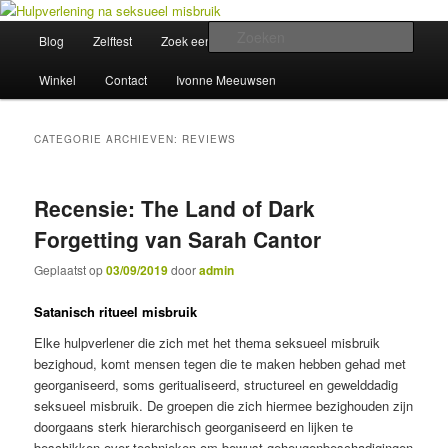
Spring
Spring
Wegwijzer in Traumaland
naar
naar
Hoofdmenu
Zoek
Blog
Zelftest
Zoek een hulpverlener
Opleiding
de
de
primaire
secundaire
Hulpverlening na seksueel misbruik
Winkel
Contact
Ivonne Meeuwsen
inhoud
inhoud
CATEGORIE ARCHIEVEN:
REVIEWS
Recensie: The Land of Dark
Forgetting van Sarah Cantor
Geplaatst op
03/09/2019
door
admin
Satanisch ritueel misbruik
Elke hulpverlener die zich met het thema seksueel misbruik
bezighoud, komt mensen tegen die te maken hebben gehad met
georganiseerd, soms geritualiseerd, structureel en gewelddadig
seksueel misbruik. De groepen die zich hiermee bezighouden zijn
doorgaans sterk hierarchisch georganiseerd en lijken te
beschikken over technieken om bewust geheugenbeschadigingen