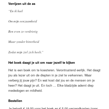
Verrijzen uit de as
“En ik huil
Om mijn eenzaamheid
Ben even zo verdrietig
Maar zonder bitterheid
Zodat mijn ziel zich heelt.”
Het boek daagt je uit om naar jezelf te kijken
Het is een boek om te koesteren. Verontrustend eerlijk. Het daagt
jou als lezer uit om de diepten in je ziel te verkennen. Waar
verberg jij jouw pijn? En wat kost dat jou en de mensen om je
heen? Het daagt je uit. En toch … Elke bladzijde ademt diep
mededogen en mildheid.
Bestellen
Je betaalt € 19,50 voor het boek en € 5,00 verzendkosten (naar