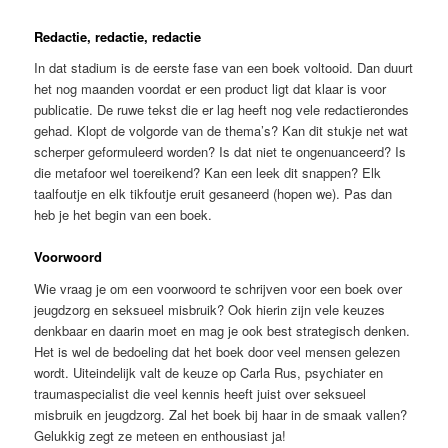
Redactie, redactie, redactie
In dat stadium is de eerste fase van een boek voltooid. Dan duurt
het nog maanden voordat er een product ligt dat klaar is voor
publicatie. De ruwe tekst die er lag heeft nog vele redactierondes
gehad. Klopt de volgorde van de thema’s? Kan dit stukje net wat
scherper geformuleerd worden? Is dat niet te ongenuanceerd? Is
die metafoor wel toereikend? Kan een leek dit snappen? Elk
taalfoutje en elk tikfoutje eruit gesaneerd (hopen we). Pas dan
heb je het begin van een boek.
Voorwoord
Wie vraag je om een voorwoord te schrijven voor een boek over
jeugdzorg en seksueel misbruik? Ook hierin zijn vele keuzes
denkbaar en daarin moet en mag je ook best strategisch denken.
Het is wel de bedoeling dat het boek door veel mensen gelezen
wordt. Uiteindelijk valt de keuze op Carla Rus, psychiater en
traumaspecialist die veel kennis heeft juist over seksueel
misbruik en jeugdzorg. Zal het boek bij haar in de smaak vallen?
Gelukkig zegt ze meteen en enthousiast ja!