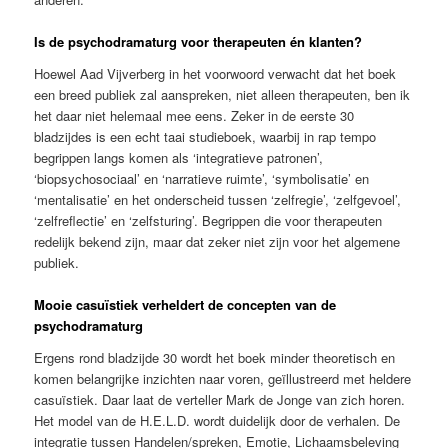
Is de psychodramaturg voor therapeuten én klanten?
Hoewel Aad Vijverberg in het voorwoord verwacht dat het boek
een breed publiek zal aanspreken, niet alleen therapeuten, ben ik
het daar niet helemaal mee eens. Zeker in de eerste 30
bladzijdes is een echt taai studieboek, waarbij in rap tempo
begrippen langs komen als ‘integratieve patronen’,
‘biopsychosociaal’ en ‘narratieve ruimte’, ‘symbolisatie’ en
‘mentalisatie’ en het onderscheid tussen ‘zelfregie’, ‘zelfgevoel’,
‘zelfreflectie’ en ‘zelfsturing’. Begrippen die voor therapeuten
redelijk bekend zijn, maar dat zeker niet zijn voor het algemene
publiek.
Mooie casuïstiek verheldert de concepten van de
psychodramaturg
Ergens rond bladzijde 30 wordt het boek minder theoretisch en
komen belangrijke inzichten naar voren, geïllustreerd met heldere
casuïstiek. Daar laat de verteller Mark de Jonge van zich horen.
Het model van de H.E.L.D. wordt duidelijk door de verhalen. De
integratie tussen Handelen/spreken, Emotie, Lichaamsbeleving