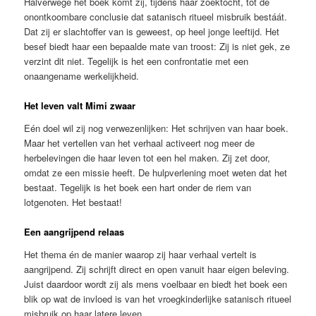
Halverwege het boek komt zij, tijdens haar zoektocht, tot de
onontkoombare conclusie dat satanisch ritueel misbruik bestáát.
Dat zij er slachtoffer van is geweest, op heel jonge leeftijd. Het
besef biedt haar een bepaalde mate van troost: Zij is niet gek, ze
verzint dit niet. Tegelijk is het een confrontatie met een
onaangename werkelijkheid.
Het leven valt Mimi zwaar
Eén doel wil zij nog verwezenlijken: Het schrijven van haar boek.
Maar het vertellen van het verhaal activeert nog meer de
herbelevingen die haar leven tot een hel maken. Zij zet door,
omdat ze een missie heeft. De hulpverlening moet weten dat het
bestaat. Tegelijk is het boek een hart onder de riem van
lotgenoten. Het bestaat!
Een aangrijpend relaas
Het thema én de manier waarop zij haar verhaal vertelt is
aangrijpend. Zij schrijft direct en open vanuit haar eigen beleving.
Juist daardoor wordt zij als mens voelbaar en biedt het boek een
blik op wat de invloed is van het vroegkinderlijke satanisch ritueel
misbruik op haar latere leven.