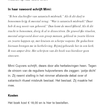
In haar nawoord schrijft Mimi:
“Ik ben slachtoffer van satanisch misbruik.” Als ik dit durf te
benoemen krijg ik meestal terug: “Wat is satanisch misbruik? Daar
heb ik nog nooit van gehoord.” Dan komt de moeilijkheid. Als ik dit
tracht te benoemen, dreig ik al te dissociëren. De gruwelijke rituelen,
meestal uitgevoerd door een groep mensen, gekleed in zwarte kleren
en zwarte kappen op, met kruisen en scherpe wapens. De gedachten
hieraan brengen me in herbeleving. Bij mij gebeurde het in een kerk.
Ik was amper drie. Het schrijven van dit boek was hierdoor geen
sinecure.
Mimi Cuyvers schrijft, dwars door alle herbelevingen heen. Tegen
de stroom van de reguliere hulpverleners die zeggen: ‘potje dicht’
in. Zij neemt stelling in het nimmer aflatende debat over of
satanisch ritueel misbruik bestaat. Het bestaat. Zij maakte het
mee.
Kosten
Het boek kost € 18,00 en is hier te bestellen.