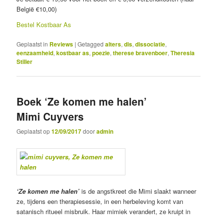
België €10,00)
Bestel Kostbaar As
Geplaatst in
Reviews
|
Getagged
alters
,
dis
,
dissociatie
,
eenzaamheid
,
kostbaar as
,
poezie
,
therese bravenboer
,
Theresia
Stiller
Boek ‘Ze komen me halen’
Mimi Cuyvers
Geplaatst op
12/09/2017
door
admin
‘Ze komen me halen’
is de angstkreet die Mimi slaakt wanneer
ze, tijdens een therapiesessie, in een herbeleving komt van
satanisch ritueel misbruik. Haar mimiek verandert, ze kruipt in