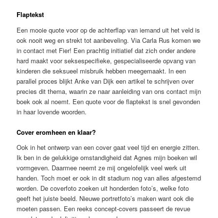
Flaptekst
Een mooie quote voor op de achterflap van iemand uit het veld is
ook nooit weg en strekt tot aanbeveling. Via Carla Rus komen we
in contact met Fier! Een prachtig initiatief dat zich onder andere
hard maakt voor seksespecifieke, gespecialiseerde opvang van
kinderen die seksueel misbruik hebben meegemaakt. In een
parallel proces blijkt Anke van Dijk een artikel te schrijven over
precies dit thema, waarin ze naar aanleiding van ons contact mijn
boek ook al noemt. Een quote voor de flaptekst is snel gevonden
in haar lovende woorden.
Cover eromheen en klaar?
Ook in het ontwerp van een cover gaat veel tijd en energie zitten.
Ik ben in de gelukkige omstandigheid dat Agnes mijn boeken wil
vormgeven. Daarmee neemt ze mij ongelofelijk veel werk uit
handen. Toch moet er ook in dit stadium nog van alles afgestemd
worden. De coverfoto zoeken uit honderden foto’s, welke foto
geeft het juiste beeld. Nieuwe portretfoto’s maken want ook die
moeten passen. Een reeks concept-covers passeert de revue