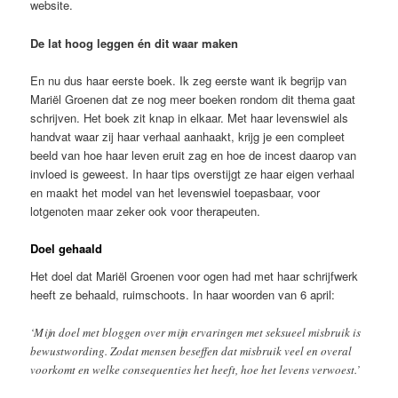
website.
De lat hoog leggen én dit waar maken
En nu dus haar eerste boek. Ik zeg eerste want ik begrijp van
Mariël Groenen dat ze nog meer boeken rondom dit thema gaat
schrijven. Het boek zit knap in elkaar. Met haar levenswiel als
handvat waar zij haar verhaal aanhaakt, krijg je een compleet
beeld van hoe haar leven eruit zag en hoe de incest daarop van
invloed is geweest. In haar tips overstijgt ze haar eigen verhaal
en maakt het model van het levenswiel toepasbaar, voor
lotgenoten maar zeker ook voor therapeuten.
Doel gehaald
Het doel dat Mariël Groenen voor ogen had met haar schrijfwerk
heeft ze behaald, ruimschoots. In haar woorden van 6 april:
‘Mijn doel met bloggen over mijn ervaringen met seksueel misbruik is
bewustwording. Zodat mensen beseffen dat misbruik veel en overal
voorkomt en welke consequenties het heeft, hoe het levens verwoest.’