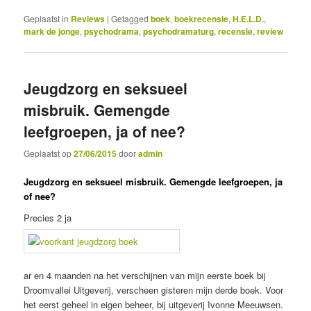
Geplaatst in
Reviews
|
Getagged
boek
,
boekrecensie
,
H.E.L.D.
,
mark de jonge
,
psychodrama
,
psychodramaturg
,
recensie
,
review
Jeugdzorg en seksueel
misbruik. Gemengde
leefgroepen, ja of nee?
Geplaatst op
27/06/2015
door
admin
Jeugdzorg en seksueel misbruik. Gemengde leefgroepen, ja
of nee?
Precies 2 ja
ar en 4 maanden na het verschijnen van mijn eerste boek bij
Droomvallei Uitgeverij, verscheen gisteren mijn derde boek. Voor
het eerst geheel in eigen beheer, bij uitgeverij Ivonne Meeuwsen.