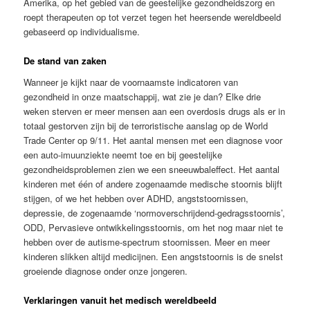
Amerika, op het gebied van de geestelijke gezondheidszorg en
roept therapeuten op tot verzet tegen het heersende wereldbeeld
gebaseerd op individualisme.
De stand van zaken
Wanneer je kijkt naar de voornaamste indicatoren van
gezondheid in onze maatschappij, wat zie je dan? Elke drie
weken sterven er meer mensen aan een overdosis drugs als er in
totaal gestorven zijn bij de terroristische aanslag op de World
Trade Center op 9/11. Het aantal mensen met een diagnose voor
een auto-imuunziekte neemt toe en bij geestelijke
gezondheidsproblemen zien we een sneeuwbaleffect. Het aantal
kinderen met één of andere zogenaamde medische stoornis blijft
stijgen, of we het hebben over ADHD, angststoornissen,
depressie, de zogenaamde ‘nor­mo­ver­schrij­dend-gedragsstoornis’,
ODD, Pervasieve ontwikkelingsstoornis, om het nog maar niet te
hebben over de autisme-spectrum stoornissen. Meer en meer
kinderen slikken altijd medicijnen. Een angststoornis is de snelst
groeiende diagnose onder onze jongeren.
Verklaringen vanuit het medisch wereldbeeld