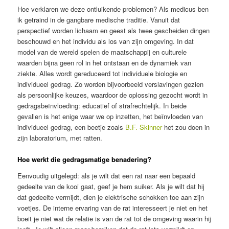
Hoe verklaren we deze ontluikende problemen? Als medicus ben
ik getraind in de gangbare medische traditie. Vanuit dat
perspectief worden lichaam en geest als twee gescheiden dingen
beschouwd en het individu als los van zijn omgeving. In dat
model van de wereld spelen de maatschappij en culturele
waarden bijna geen rol in het ontstaan en de dynamiek van
ziekte. Alles wordt gereduceerd tot individuele biologie en
individueel gedrag. Zo worden bijvoorbeeld verslavingen gezien
als persoonlijke keuzes, waardoor de oplossing gezocht wordt in
gedragsbeïnvloeding: educatief of strafrechtelijk. In beide
gevallen is het enige waar we op inzetten, het beïnvloeden van
individueel gedrag, een beetje zoals
B.F. Skinner
het zou doen in
zijn laboratorium, met ratten.
Hoe werkt die gedragsmatige benadering?
Eenvoudig uitgelegd: als je wilt dat een rat naar een bepaald
gedeelte van de kooi gaat, geef je hem suiker. Als je wilt dat hij
dat gedeelte vermijdt, dien je elektrische schokken toe aan zijn
voetjes. De interne ervaring van de rat interesseert je niet en het
boeit je niet wat de relatie is van de rat tot de omgeving waarin hij