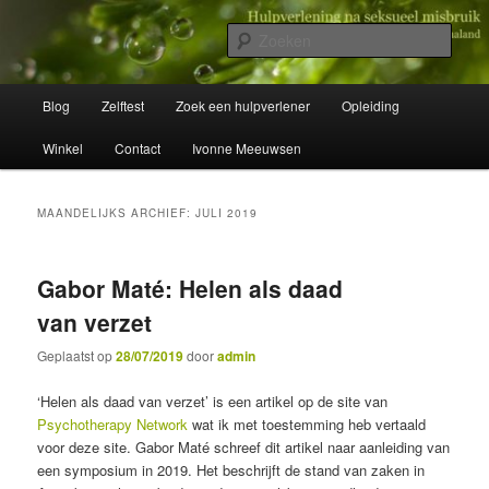
Spring
Spring
Wegwijzer in Traumaland
naar
naar
Zoek
de
de
primaire
secundaire
Hulpverlening na seksueel misbruik
Hoofdmenu
inhoud
inhoud
Blog
Zelftest
Zoek een hulpverlener
Opleiding
Winkel
Contact
Ivonne Meeuwsen
MAANDELIJKS ARCHIEF:
JULI 2019
Gabor Maté: Helen als daad
van verzet
Geplaatst op
28/07/2019
door
admin
‘Helen als daad van verzet’ is een artikel op de site van
Psychotherapy Network
wat ik met toestemming heb vertaald
voor deze site. Gabor Maté schreef dit artikel naar aanleiding van
een symposium in 2019. Het beschrijft de stand van zaken in