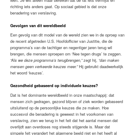
leeft. Je wilt alleen maar bereiken dat de rat iets vermijdt en
richting iets anders gaat. Op sociaal gebied is dat onze
benadering van verslaving.
Gevolgen van dit wereldbeeld
Een gevolg van dit model van de wereld zien we in de oproep van
de recent afgetreden U.S. Hoofdofficier van Justitie, die de
programma’s van de tachtiger en negentiger jaren terug wil
brengen, die mensen oproepen om ‘Nee tegen drugs’ te zeggen.
“Als we deze programma’s terugbrengen,”
zegt hij,
“dan maken
mensen geen verkeerde keuzes meer.”
Hij gebruikt daadwerkelijk
het woord ‘keuzes’.
Gezondheid gebaseerd op individuele keuzes?
Dat is het dominante wereldbeeld in onze maatschappij: dat
mensen zich gedragen, gezond blijven of ziek worden gebaseerd
uitsluitend op de persoonlijke keuzes die ze maken. Hoe
succesvol die benadering is geweest in het voorkomen van
verslaving, zien we terug in het feit dat het aantal mensen dat
overlijdt aan overdoses nog steeds stijgende is. Maar dat
simpele feit verandert het algemene beeld niet en het heeft al