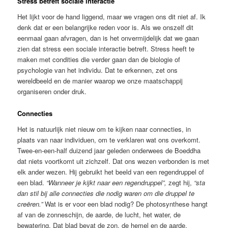
Stress betreft sociale interactie
Het lijkt voor de hand liggend, maar we vragen ons dit niet af. Ik
denk dat er een belangrijke reden voor is. Als we onszelf dit
eenmaal gaan afvragen, dan is het onvermijdelijk dat we gaan
zien dat stress een sociale interactie betreft. Stress heeft te
maken met condities die verder gaan dan de biologie of
psychologie van het individu. Dat te erkennen, zet ons
wereldbeeld en de manier waarop we onze maatschappij
organiseren onder druk.
Connecties
Het is natuurlijk niet nieuw om te kijken naar connecties, in
plaats van naar individuen, om te verklaren wat ons overkomt.
Twee-en-een-half duizend jaar geleden onderwees de Boeddha
dat niets voortkomt uit zichzelf. Dat ons wezen verbonden is met
elk ander wezen. Hij gebruikt het beeld van een regendruppel of
een blad.
“Wanneer je kijkt naar een regendruppel”,
zegt hij,
“sta
dan stil bij alle connecties die nodig waren om die druppel te
creëren.”
Wat is er voor een blad nodig? De photosynthese hangt
af van de zonneschijn, de aarde, de lucht, het water, de
bewatering. Dat blad bevat de zon, de hemel en de aarde.