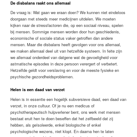
De disbalans raakt ons allemaal
De vraag is: Wat gaan we eraan doen? We kunnen niet eindeloos
doorgaan met steeds meer medicijnen uitdelen. We moeten
kijken naar de stressfactoren die, op een sociaal niveau, spelen
bij mensen. Sommige mensen worden door hun geschiedenis,
economische of sociale status vaker getroffen dan andere
mensen. Maar die disbalans heeft gevolgen voor ons allemaal,
we maken allemaal deel uit van hetzelfde systeem. In feite zijn
we allemaal onderdeel van datgene wat de gevoeligheid voor
astmatische episodes in deze persoon verergert of verbetert.
Hetzelfde geldt voor verslaving en voor de meeste fysieke en
psychische gezondheidsproblemen.
Helen is een daad van verzet
Helen is in essentie een hogelijk subversieve daad, een daad van
verzet, in onze cultuur. Of je nu een medicus of
psychotherapeutisch hulpverlener bent, ons werk met mensen
bestaat eruit hen te doen beseffen dat het zelfbeeld dat zij
hebben, als geïsoleerde, enkel biologische of enkel
psychologische wezens, niet klopt. En daarna hen te laten