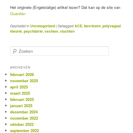
Het originele (Engelstalige) artikel lezen? Dat kan op de site van
Guardian
Geplaatst in
Uncategorized
|
Getagged
ACE
,
bevriezen
,
polyvagaal
theorie
,
psychiatrie
,
vechten
,
vluchten
Z
o
e
k
ARCHIEVEN
e
februari 2026
n
november 2025
april 2025
maart 2025
februari 2025
januari 2025
december 2024
november 2022
oktober 2022
september 2022