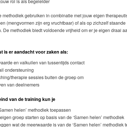
jouw rol is als begeleider
e methodiek gebruiken in combinatie met jouw eigen therapeut
n (mengvormen zijn erg vruchtbaar) of als op zichzelf staand
. De methodiek biedt voldoende vrijheid om er je eigen draai aa
t is er aandacht voor zaken als:
aarde en valkuilen van tussentijds contact
il ondersteuning
hing/therapie sessies buiten de groep om
ven van deelnemers
ind van de training kun je
‘Samen helen’ methodiek toepassen
eigen groep starten op basis van de ‘Samen helen’ methodiek
eggen wat de meerwaarde is van de ‘Samen helen’ methodiek t