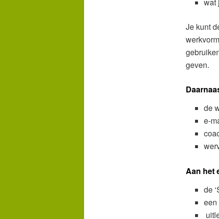
wat 
Je kunt d
werkvorme
gebruiken
geven.
Daarnaas
de w
e-ma
coac
wer
Aan het e
de 
een 
uitl