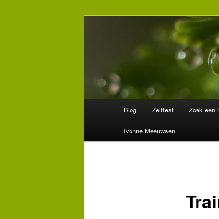
Spring
Wegwijzer in Traumaland
naar
de
Hulpverlening
primaire
inhoud
Hoofdmenu
Blog
Zelftest
Zoek een h
Ivonne Meeuwsen
Tra