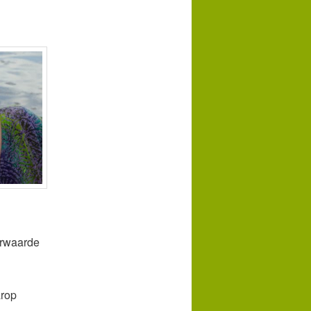
erwaarde
arop