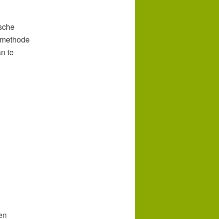
ische
e methode
n te
en