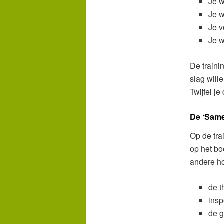
Je w
Je w
Je v
Je w
De traini
slag will
Twijfel j
De ‘Same
Op de tr
op het bo
andere ho
de t
insp
de g