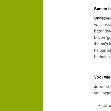
Samen h
Uitwissel
van seksu
bijzonder
boven ‘ge
thema’s k
helpen zi
herhalen 
Voor wie 
Je werkt 
van lotge
Je w