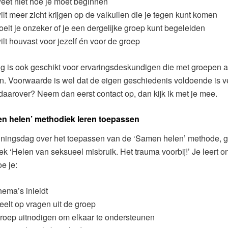
eet niet hoe je moet beginnen
ilt meer zicht krijgen op de valkuilen die je tegen kunt komen
oelt je onzeker of je een dergelijke groep kunt begeleiden
ilt houvast voor jezelf én voor de groep
ng is ook geschikt voor ervaringsdeskundigen die met groepen 
en. Voorwaarde is wel dat de eigen geschiedenis voldoende is v
e daarover? Neem dan eerst contact op, dan kijk ik met je mee.
n helen’ methodiek leren toepassen
ainingsdag over het toepassen van de ‘Samen helen’ methode, 
ek ‘Helen van seksueel misbruik. Het trauma voorbij!’ Je leert o
e je:
hema’s inleidt
eelt op vragen uit de groep
roep uitnodigen om elkaar te ondersteunen