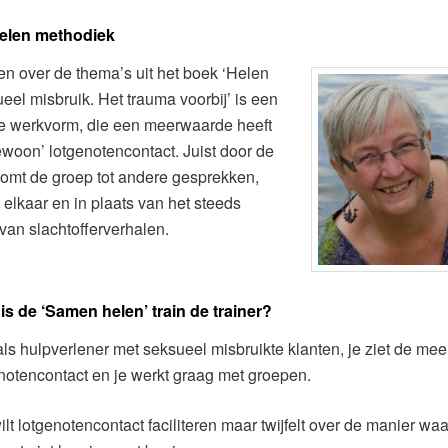
elen methodiek
en over de thema’s uit het boek ‘Helen
eel misbruik. Het trauma voorbij’ is een
e werkvorm, die een meerwaarde heeft
woon’ lotgenotencontact. Juist door de
omt de groep tot andere gesprekken,
j elkaar en in plaats van het steeds
van slachtofferverhalen.
is de ‘Samen helen’ train de trainer?
als hulpverlener met seksueel misbruikte klanten, je ziet de me
notencontact en je werkt graag met groepen.
ilt lotgenotencontact faciliteren maar twijfelt over de manier wa