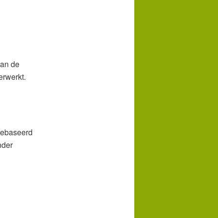
aan de
erwerkt.
gebaseerd
nder