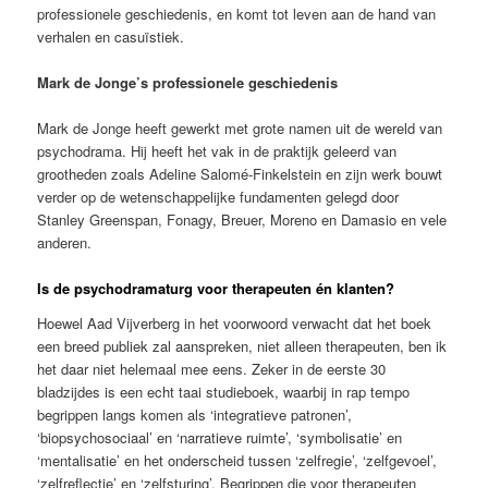
professionele geschiedenis, en komt tot leven aan de hand van
verhalen en casuïstiek.
Mark de Jonge’s professionele geschiedenis
Mark de Jonge heeft gewerkt met grote namen uit de wereld van
psychodrama. Hij heeft het vak in de praktijk geleerd van
grootheden zoals Adeline Salomé-Finkelstein en zijn werk bouwt
verder op de wetenschappelijke fundamenten gelegd door
Stanley Greenspan, Fonagy, Breuer, Moreno en Damasio en vele
anderen.
Is de psychodramaturg voor therapeuten én klanten?
Hoewel Aad Vijverberg in het voorwoord verwacht dat het boek
een breed publiek zal aanspreken, niet alleen therapeuten, ben ik
het daar niet helemaal mee eens. Zeker in de eerste 30
bladzijdes is een echt taai studieboek, waarbij in rap tempo
begrippen langs komen als ‘integratieve patronen’,
‘biopsychosociaal’ en ‘narratieve ruimte’, ‘symbolisatie’ en
‘mentalisatie’ en het onderscheid tussen ‘zelfregie’, ‘zelfgevoel’,
‘zelfreflectie’ en ‘zelfsturing’. Begrippen die voor therapeuten