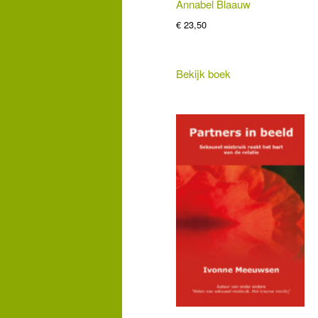
Annabel Blaauw
€
23,50
Bekijk boek