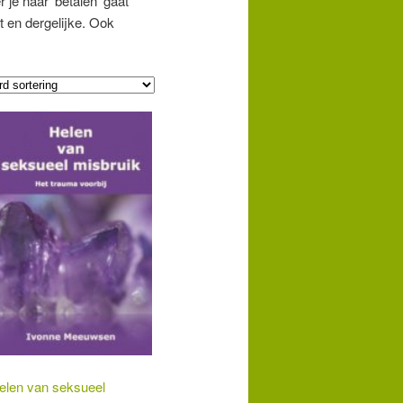
e naar ‘betalen’ gaat
 en dergelijke. Ook
elen van seksueel