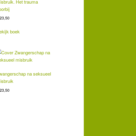
isbruik. Het trauma
oorbij
23,50
ekijk boek
wangerschap na seksueel
isbruik
23,50