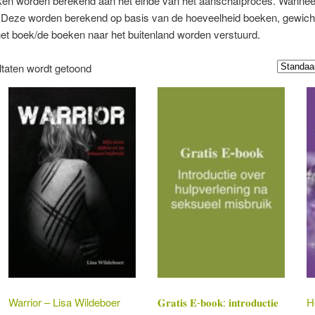
n worden berekend aan het einde van het aanschafproces. Wanneer j
 Deze worden berekend op basis van de hoeveelheid boeken, gewicht
het boek/de boeken naar het buitenland worden verstuurd.
ltaten wordt getoond
Warrior – Lisa Wildeboer
𝐆𝐫𝐚𝐭𝐢𝐬 𝐄-𝐛𝐨𝐨𝐤: 𝐢𝐧𝐭𝐫𝐨𝐝𝐮𝐜𝐭𝐢𝐞
H