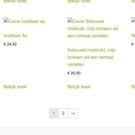
Bekijk boek
Bekijk boek
B
kostbaar As
W
€
24,50
€
Seksueel misbruikt, mijn
lichaam wil een verhaal
vertellen
€
25,50
Bekijk boek
Bekijk boek
B
2
→
1