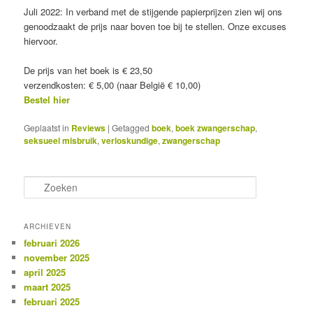
Juli 2022: In verband met de stijgende papierprijzen zien wij ons
genoodzaakt de prijs naar boven toe bij te stellen. Onze excuses
hiervoor.
De prijs van het boek is € 23,50
verzendkosten: € 5,00 (naar België € 10,00)
Bestel hier
Geplaatst in
Reviews
|
Getagged
boek
,
boek zwangerschap
,
seksueel misbruik
,
verloskundige
,
zwangerschap
Z
o
e
k
ARCHIEVEN
e
februari 2026
n
november 2025
april 2025
maart 2025
februari 2025