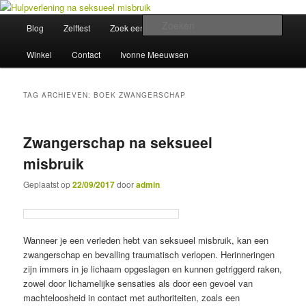
Spring
Spring
Wegwijzer in Traumaland
naar
naar
Hoofdmenu
Zoek
Blog
Zelftest
Zoek een hulpverlener
Opleiding
de
de
primaire
secundaire
Hulpverlening na seksueel misbruik
Winkel
Contact
Ivonne Meeuwsen
inhoud
inhoud
TAG ARCHIEVEN:
BOEK ZWANGERSCHAP
Zwangerschap na seksueel
misbruik
Geplaatst op
22/09/2017
door
admin
Wanneer je een verleden hebt van seksueel misbruik, kan een
zwangerschap en bevalling traumatisch verlopen. Herinneringen
zijn immers in je lichaam opgeslagen en kunnen getriggerd raken,
zowel door lichamelijke sensaties als door een gevoel van
machteloosheid in contact met authoriteiten, zoals een