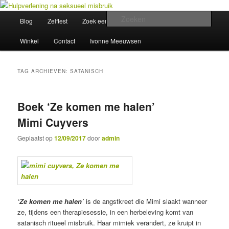
Spring
Spring
Wegwijzer in Traumaland
naar
naar
Hoofdmenu
Zoek
Blog
Zelftest
Zoek een hulpverlener
Opleiding
de
de
primaire
secundaire
Hulpverlening na seksueel misbruik
Winkel
Contact
Ivonne Meeuwsen
inhoud
inhoud
TAG ARCHIEVEN:
SATANISCH
Boek ‘Ze komen me halen’
Mimi Cuyvers
Geplaatst op
12/09/2017
door
admin
‘Ze komen me halen’
is de angstkreet die Mimi slaakt wanneer
ze, tijdens een therapiesessie, in een herbeleving komt van
satanisch ritueel misbruik. Haar mimiek verandert, ze kruipt in