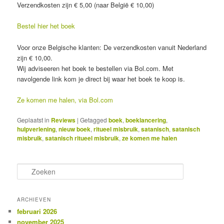
Verzendkosten zijn € 5,00 (naar België € 10,00)
Bestel hier het boek
Voor onze Belgische klanten: De verzendkosten vanuit Nederland
zijn € 10,00.
Wij adviseeren het boek te bestellen via Bol.com. Met
navolgende link kom je direct bij waar het boek te koop is.
Ze komen me halen, via Bol.com
Geplaatst in
Reviews
|
Getagged
boek
,
boeklancering
,
hulpverlening
,
nieuw boek
,
ritueel misbruik
,
satanisch
,
satanisch
misbruik
,
satanisch ritueel misbruik
,
ze komen me halen
Z
o
e
k
ARCHIEVEN
e
februari 2026
n
november 2025