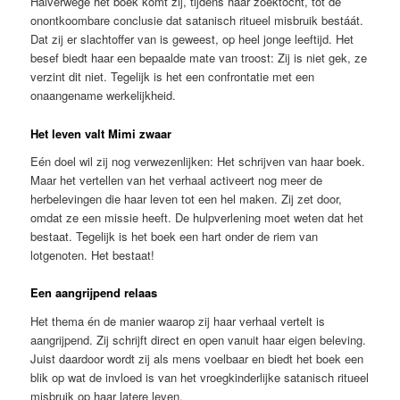
Halverwege het boek komt zij, tijdens haar zoektocht, tot de
onontkoombare conclusie dat satanisch ritueel misbruik bestáát.
Dat zij er slachtoffer van is geweest, op heel jonge leeftijd. Het
besef biedt haar een bepaalde mate van troost: Zij is niet gek, ze
verzint dit niet. Tegelijk is het een confrontatie met een
onaangename werkelijkheid.
Het leven valt Mimi zwaar
Eén doel wil zij nog verwezenlijken: Het schrijven van haar boek.
Maar het vertellen van het verhaal activeert nog meer de
herbelevingen die haar leven tot een hel maken. Zij zet door,
omdat ze een missie heeft. De hulpverlening moet weten dat het
bestaat. Tegelijk is het boek een hart onder de riem van
lotgenoten. Het bestaat!
Een aangrijpend relaas
Het thema én de manier waarop zij haar verhaal vertelt is
aangrijpend. Zij schrijft direct en open vanuit haar eigen beleving.
Juist daardoor wordt zij als mens voelbaar en biedt het boek een
blik op wat de invloed is van het vroegkinderlijke satanisch ritueel
misbruik op haar latere leven.