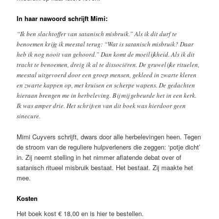
In haar nawoord schrijft Mimi:
“Ik ben slachtoffer van satanisch misbruik.” Als ik dit durf te
benoemen krijg ik meestal terug: “Wat is satanisch misbruik? Daar
heb ik nog nooit van gehoord.” Dan komt de moeilijkheid. Als ik dit
tracht te benoemen, dreig ik al te dissociëren. De gruwelijke rituelen,
meestal uitgevoerd door een groep mensen, gekleed in zwarte kleren
en zwarte kappen op, met kruisen en scherpe wapens. De gedachten
hieraan brengen me in herbeleving. Bij mij gebeurde het in een kerk.
Ik was amper drie. Het schrijven van dit boek was hierdoor geen
sinecure.
Mimi Cuyvers schrijft, dwars door alle herbelevingen heen. Tegen
de stroom van de reguliere hulpverleners die zeggen: ‘potje dicht’
in. Zij neemt stelling in het nimmer aflatende debat over of
satanisch ritueel misbruik bestaat. Het bestaat. Zij maakte het
mee.
Kosten
Het boek kost € 18,00 en is hier te bestellen.