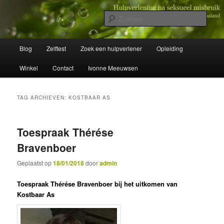
Spring
Spring
Wegwijzer in Traumaland
naar
naar
Zoek
de
de
primaire
secundaire
Hulpverlening na seksueel misbruik
Hoofdmenu
inhoud
inhoud
Blog
Zelftest
Zoek een hulpverlener
Opleiding
Winkel
Contact
Ivonne Meeuwsen
TAG ARCHIEVEN:
KOSTBAAR AS
Toespraak Thérése
Bravenboer
Geplaatst op
18/01/2018
door
admin
Toespraak Thérése Bravenboer bij het uitkomen van
Kostbaar As