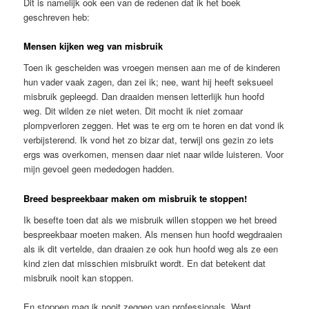
Dit is namelijk ook een van de redenen dat ik het boek
geschreven heb:
Mensen kijken weg van misbruik
Toen ik gescheiden was vroegen mensen aan me of de kinderen
hun vader vaak zagen, dan zei ik; nee, want hij heeft seksueel
misbruik gepleegd. Dan draaiden mensen letterlijk hun hoofd
weg. Dit wilden ze niet weten. Dit mocht ik niet zomaar
plompverloren zeggen. Het was te erg om te horen en dat vond ik
verbijsterend. Ik vond het zo bizar dat, terwijl ons gezin zo iets
ergs was overkomen, mensen daar niet naar wilde luisteren. Voor
mijn gevoel geen mededogen hadden.
Breed bespreekbaar maken om misbruik te stoppen!
Ik besefte toen dat als we misbruik willen stoppen we het breed
bespreekbaar moeten maken. Als mensen hun hoofd wegdraaien
als ik dit vertelde, dan draaien ze ook hun hoofd weg als ze een
kind zien dat misschien misbruikt wordt. En dat betekent dat
misbruik nooit kan stoppen.
En stoppen mag ik nooit zeggen van professionals. Want