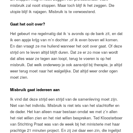
misbruik zal nooit stoppen. Maar toch blijf ik het zeggen. Die
utopie blijf ik najagen. Misbruik is te verwoestend.
Gaat het ooit over?
Het gebeurt me regelmatig dat ik ‘s avonds op de bank zit, en dat
ik een appje krijg van m’n dochter ,of ik even boven wil komen.
En dan vraagt ze me huilend wanneer het ooit over gaat. Of deze
strijd om te leven altijd blijft duren. Dat ze er zo moe van wordt
dat alles waar ze tegen aan loopt, terug te voeren is op het
misbruik. Dat welk onderwerp je ook aansnijd bij therapie, je altijd
weer terug moet naar het walgelijke. Dat altijd weer onder ogen
moet zien.
Misbruik gaat iedereen aan
Ik vind dat deze strijd een strijd van de samenleving moet zijn.
Niet van het individu. Misbruik is niet iets van het slachtoffer en
de dader. Het kan alleen maar bestaan omdat we met z’n allen
het niet willen zien en het niet willen bespreken. Ted Kloosterboer
van Stichting Praat was van de week bij het ministerie met haar
prachtige 21 minuten project. En zij zei daar een zin, die ingelijst