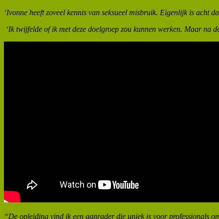
‘Ivonne heeft zoveel kennis van seksueel misbruik. Eigenlijk is acht d
‘Ik twijfelde of ik met deze doelgroep zou kunnen werken. Maar na de 
“De opleiding vind ik een aanrader die uniek is voor professionals om