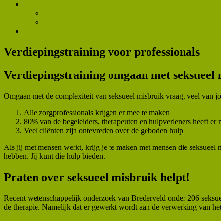
Contact
Aanmelden voor het netwerk als therapeut
Klachtenprocedure
Ivonne Meeuwsen
Verdiepingstraining voor professionals
Verdiepingstraining omgaan met seksueel 
Omgaan met de complexiteit van seksueel misbruik vraagt veel van jou 
Alle zorgprofessionals krijgen er mee te maken
80% van de begeleiders, therapeuten en hulpverleners heeft er
Veel cliënten zijn ontevreden over de geboden hulp
Als jij met mensen werkt, krijg je te maken met mensen die seksueel mis
hebben. Jij kunt die hulp bieden.
Praten over seksueel misbruik helpt!
Recent wetenschappelijk onderzoek van Brederveld onder 206 seksueel 
de therapie. Namelijk dat er gewerkt wordt aan de verwerking van het