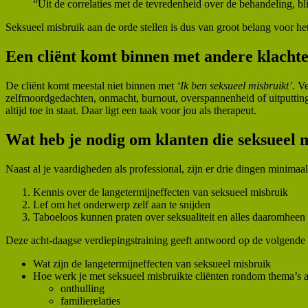
“Uit de correlaties met de tevredenheid over de behandeling, b
Seksueel misbruik aan de orde stellen is dus van groot belang voor h
Een cliënt komt binnen met andere klacht
De cliënt komt meestal niet binnen met
‘Ik ben seksueel misbruikt’.
Ve
zelfmoordgedachten, onmacht, burnout, overspannenheid of uitputting.
altijd toe in staat. Daar ligt een taak voor jou als therapeut.
Wat heb je nodig om klanten die seksueel m
Naast al je vaardigheden als professional, zijn er drie dingen minima
Kennis over de langetermijneffecten van seksueel misbruik
Lef om het onderwerp zelf aan te snijden
Taboeloos kunnen praten over seksualiteit en alles daaromheen
Deze acht-daagse verdiepingstraining geeft antwoord op de volgende
Wat zijn de langetermijneffecten van seksueel misbruik
Hoe werk je met seksueel misbruikte cliënten rondom thema’s a
onthulling
familierelaties