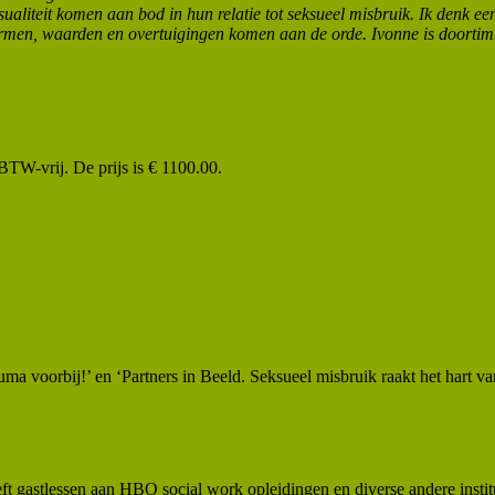
sualiteit komen aan bod in hun relatie tot seksueel misbruik. Ik denk 
normen, waarden en overtuigingen komen aan de orde. Ivonne is doorti
W-vrij. De prijs is € 1100.00.
 voorbij!’ en ‘Partners in Beeld. Seksueel misbruik raakt het hart van d
astlessen aan HBO social work opleidingen en diverse andere institut