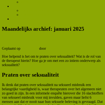
Winkel retouren
Contact
Aanmelden voor het netwerk als therapeut
Klachtenprocedure
Ivonne Meeuwsen
Maandelijks archief:
januari 2025
Seksualiteit na seksueel misbruik
Geplaatst op
17/01/2025
door
ivonnem
Hoe helpend is het om te praten over seksualiteit? Wat is de rol van
de therapeut hierin? Hoe ga je om met een zo intiem onderwerp als
seksualiteit?
Praten over seksualiteit
Ik denk dat praten over seksualiteit na seksueel misbruik een
belangrijke vaardigheid is, waar therapeuten over het algemeen niet
zo goed in zijn. In een informele enquête hierover die 16 slachtoffers
van seksueel misbruik voor mij invulden, gaven maar liefst 6
mensen aan dat er nooit naar hun seksuele beleving is gevraagd. Dat