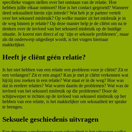
specifieke vragen stellen over het ontstaan van de relatie. Hoe
hebben jullie elkaar ontmoet? Hoe is het contact gegroeid? Wanneer
deed seksualiteit hierin zijn intrede? Wat heb je je partner vertelt
over het seksueel misbruik? Op welke manier zit het misbruik je in
de weg binnen je relatie? Op deze manier help je de cliënt om na te
denken over de invloed van het seksueel misbruik op de huidige
situatie. Je koerst niet direct af op ‘zijn er seksuele problemen’, maar
als dit onderwerp uitgediept wordt, is het vragen hiernaar
makkelijker.
Heeft je cliënt géén relatie?
Is het niet hebben van een relatie een probleem voor je cliënt? Zit er
een verlangen? Zit er een angst? Kun je met je cliënt verkennen wat
hij/zij zou zoeken in een relatie? Wat staat er in de weg? Hoe was
dat in eerdere relaties? Wat waren daarin de problemen? Wat was de
invloed van het seksueel misbruik op die problemen? Door de
schijnwerper te richten op de invloed van seksueel misbruik op het
hebben van een relatie, is het makkelijker om seksualiteit ter sprake
te brengen.
Seksuele geschiedenis uitvragen
Een directere aanvliegroute over seksualiteit is het uitvragen welke