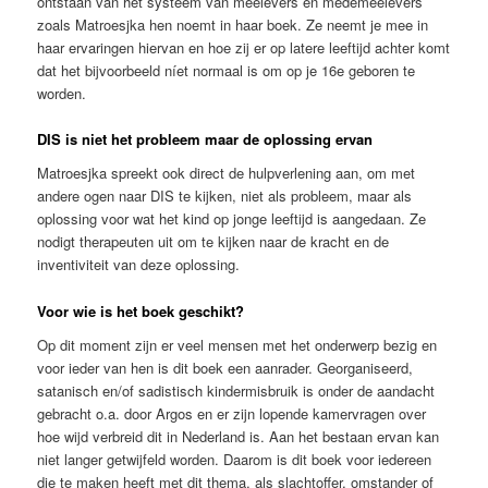
ontstaan van het systeem van meelevers en medemeelevers
zoals Matroesjka hen noemt in haar boek. Ze neemt je mee in
haar ervaringen hiervan en hoe zij er op latere leeftijd achter komt
dat het bijvoorbeeld níet normaal is om op je 16e geboren te
worden.
DIS is niet het probleem maar de oplossing ervan
Matroesjka spreekt ook direct de hulpverlening aan, om met
andere ogen naar DIS te kijken, niet als probleem, maar als
oplossing voor wat het kind op jonge leeftijd is aangedaan. Ze
nodigt therapeuten uit om te kijken naar de kracht en de
inventiviteit van deze oplossing.
Voor wie is het boek geschikt?
Op dit moment zijn er veel mensen met het onderwerp bezig en
voor ieder van hen is dit boek een aanrader. Georganiseerd,
satanisch en/of sadistisch kindermisbruik is onder de aandacht
gebracht o.a. door Argos en er zijn lopende kamervragen over
hoe wijd verbreid dit in Nederland is. Aan het bestaan ervan kan
niet langer getwijfeld worden. Daarom is dit boek voor iedereen
die te maken heeft met dit thema, als slachtoffer, omstander of