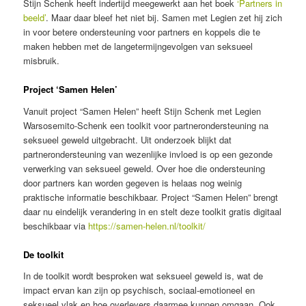
Stijn Schenk heeft indertijd meegewerkt aan het boek
‘Partners in
beeld’
. Maar daar bleef het niet bij. Samen met Legien zet hij zich
in voor betere ondersteuning voor partners en koppels die te
maken hebben met de langetermijngevolgen van seksueel
misbruik.
Project ‘Samen Helen’
Vanuit project “Samen Helen” heeft Stijn Schenk met Legien
Warsosemito-Schenk een toolkit voor partnerondersteuning na
seksueel geweld uitgebracht. Uit onderzoek blijkt dat
partnerondersteuning van wezenlijke invloed is op een gezonde
verwerking van seksueel geweld. Over hoe die ondersteuning
door partners kan worden gegeven is helaas nog weinig
praktische informatie beschikbaar. Project “Samen Helen” brengt
daar nu eindelijk verandering in en stelt deze toolkit gratis digitaal
beschikbaar via
https://samen-helen.nl/toolkit/
De toolkit
In de toolkit wordt besproken wat seksueel geweld is, wat de
impact ervan kan zijn op psychisch, sociaal-emotioneel en
seksueel vlak en hoe overlevers daarmee kunnen omgaan. Ook