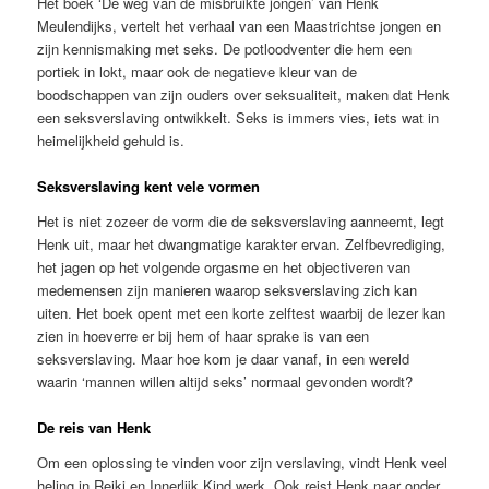
Het boek ‘De weg van de misbruikte jongen’ van Henk
Meulendijks, vertelt het verhaal van een Maastrichtse jongen en
zijn kennismaking met seks. De potloodventer die hem een
portiek in lokt, maar ook de negatieve kleur van de
boodschappen van zijn ouders over seksualiteit, maken dat Henk
een seksverslaving ontwikkelt. Seks is immers vies, iets wat in
heimelijkheid gehuld is.
Seksverslaving kent vele vormen
Het is niet zozeer de vorm die de seksverslaving aanneemt, legt
Henk uit, maar het dwangmatige karakter ervan. Zelfbevrediging,
het jagen op het volgende orgasme en het objectiveren van
medemensen zijn manieren waarop seksverslaving zich kan
uiten. Het boek opent met een korte zelftest waarbij de lezer kan
zien in hoeverre er bij hem of haar sprake is van een
seksverslaving. Maar hoe kom je daar vanaf, in een wereld
waarin ‘mannen willen altijd seks’ normaal gevonden wordt?
De reis van Henk
Om een oplossing te vinden voor zijn verslaving, vindt Henk veel
heling in Reiki en Innerlijk Kind werk. Ook reist Henk naar onder