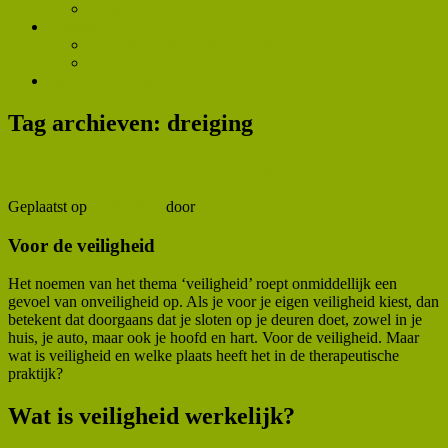
Winkel retouren
Contact
Aanmelden voor het netwerk als therapeut
Klachtenprocedure
Ivonne Meeuwsen
Tag archieven:
dreiging
Veiligheid vs. gevoel van veiligheid
Geplaatst op
11/05/2021
door
admin
Voor de veiligheid
Het noemen van het thema ‘veiligheid’ roept onmiddellijk een
gevoel van onveiligheid op. Als je voor je eigen veiligheid kiest, dan
betekent dat doorgaans dat je sloten op je deuren doet, zowel in je
huis, je auto, maar ook je hoofd en hart. Voor de veiligheid. Maar
wat is veiligheid en welke plaats heeft het in de therapeutische
praktijk?
Wat is veiligheid werkelijk?