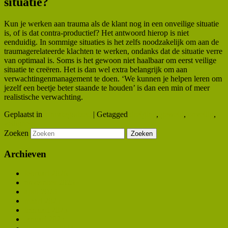
situatie?
Kun je werken aan trauma als de klant nog in een onveilige situatie
is, of is dat contra-productief? Het antwoord hierop is niet
eenduidig. In sommige situaties is het zelfs noodzakelijk om aan de
traumagerelateerde klachten te werken, ondanks dat de situatie verre
van optimaal is. Soms is het gewoon niet haalbaar om eerst veilige
situatie te creëren. Het is dan wel extra belangrijk om aan
verwachtingenmanagement te doen. ‘We kunnen je helpen leren om
jezelf een beetje beter staande te houden’ is dan een min of meer
realistische verwachting.
Geplaatst in
Uncategorized
|
Getagged
dreiging
,
geweld
,
onveilig
,
veiligheid
Zoeken
Archieven
februari 2026
november 2025
april 2025
maart 2025
februari 2025
januari 2025