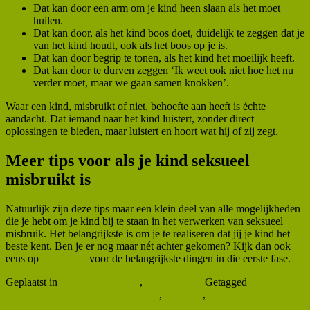
Dat kan door een arm om je kind heen slaan als het moet
huilen.
Dat kan door, als het kind boos doet, duidelijk te zeggen dat je
van het kind houdt, ook als het boos op je is.
Dat kan door begrip te tonen, als het kind het moeilijk heeft.
Dat kan door te durven zeggen ‘Ik weet ook niet hoe het nu
verder moet, maar we gaan samen knokken’.
Waar een kind, misbruikt of niet, behoefte aan heeft is échte
aandacht. Dat iemand naar het kind luistert, zonder direct
oplossingen te bieden, maar luistert en hoort wat hij of zij zegt.
Meer tips voor als je kind seksueel
misbruikt is
Natuurlijk zijn deze tips maar een klein deel van alle mogelijkheden
die je hebt om je kind bij te staan in het verwerken van seksueel
misbruik. Het belangrijkste is om je te realiseren dat jij je kind het
beste kent. Ben je er nog maar nét achter gekomen? Kijk dan ook
eens op
‘De 5 B’s’
voor de belangrijkste dingen in die eerste fase.
Geplaatst in
Seksueel misbruik
,
Symposium
|
Getagged
hulpverlening na seksueel misbruik
,
kinderen
,
wat helpt kinderen