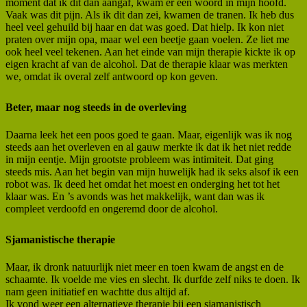
moment dat ik dit dan aangaf, kwam er een woord in mijn hoofd.
Vaak was dit pijn. Als ik dit dan zei, kwamen de tranen. Ik heb dus
heel veel gehuild bij haar en dat was goed. Dat hielp. Ik kon niet
praten over mijn opa, maar wel een beetje gaan voelen. Ze liet me
ook heel veel tekenen. Aan het einde van mijn therapie kickte ik op
eigen kracht af van de alcohol. Dat de therapie klaar was merkten
we, omdat ik overal zelf antwoord op kon geven.
Beter, maar nog steeds in de overleving
Daarna leek het een poos goed te gaan. Maar, eigenlijk was ik nog
steeds aan het overleven en al gauw merkte ik dat ik het niet redde
in mijn eentje. Mijn grootste probleem was intimiteit. Dat ging
steeds mis. Aan het begin van mijn huwelijk had ik seks alsof ik een
robot was. Ik deed het omdat het moest en onderging het tot het
klaar was. En ’s avonds was het makkelijk, want dan was ik
compleet verdoofd en ongeremd door de alcohol.
Sjamanistische therapie
Maar, ik dronk natuurlijk niet meer en toen kwam de angst en de
schaamte. Ik voelde me vies en slecht. Ik durfde zelf niks te doen. Ik
nam geen initiatief en wachtte dus altijd af.
Ik vond weer een alternatieve therapie bij een sjamanistisch