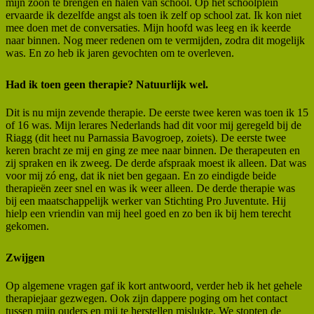
mijn zoon te brengen en halen van school. Op het schoolplein
ervaarde ik dezelfde angst als toen ik zelf op school zat. Ik kon niet
mee doen met de conversaties. Mijn hoofd was leeg en ik keerde
naar binnen. Nog meer redenen om te vermijden, zodra dit mogelijk
was. En zo heb ik jaren gevochten om te overleven.
Had ik toen geen therapie? Natuurlijk wel.
Dit is nu mijn zevende therapie. De eerste twee keren was toen ik 15
of 16 was. Mijn lerares Nederlands had dit voor mij geregeld bij de
Riagg (dit heet nu Parnassia Bavogroep, zoiets). De eerste twee
keren bracht ze mij en ging ze mee naar binnen. De therapeuten en
zij spraken en ik zweeg. De derde afspraak moest ik alleen. Dat was
voor mij zó eng, dat ik niet ben gegaan. En zo eindigde beide
therapieën zeer snel en was ik weer alleen. De derde therapie was
bij een maatschappelijk werker van Stichting Pro Juventute. Hij
hielp een vriendin van mij heel goed en zo ben ik bij hem terecht
gekomen.
Zwijgen
Op algemene vragen gaf ik kort antwoord, verder heb ik het gehele
therapiejaar gezwegen. Ook zijn dappere poging om het contact
tussen mijn ouders en mij te herstellen mislukte. We stopten de