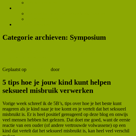
Winkel retouren
Contact
Aanmelden voor het netwerk als therapeut
Klachtenprocedure
Ivonne Meeuwsen
Categorie archieven:
Symposium
5 tips hoe je jouw kind kunt helpen seksueel
misbruik verwerken
Geplaatst op
16/03/2015
door
admin
5 tips hoe je jouw kind kunt helpen
seksueel misbruik verwerken
Vorige week schreef ik de 5B’s, tips over hoe je het beste kunt
reageren als je kind naar je toe komt en je vertelt dat het seksueel
misbruikt is. Er is heel positief gereageerd op deze blog en onwijs
veel mensen hebben het gelezen. Dat doet me goed, want de eerste
reactie van een ouder (of andere vertrouwde volwassene) op een
kind dat vertelt dat het seksueel misbruikt is, kan heel veel verschil