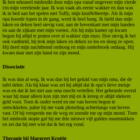
Ik ben seksueel misbruikt door mijn opa vanaf ongeveer mijn vierde
t/m mijn veertiende jaar. Ik was vaak als eerste wakker en dan was
ik in bed aan het spelen met Tuffy, mijn knuffelbeertje. Als ik mijn
opa hoorde lopen in de gang, werd ik heel bang. Ik hield dan mijn
laken en deken heel stevig vast, aan de bovenkant met mijn handen
en aan de zijkant met mijn voeten. Als hij mijn kamer op kwam
begon hij altijd te praten over al wakker zijn enzo. Hoe stevig ik het
ook vasthield, hij trok mijn laken en deken zo los en sloeg ze open.
Hij deed mijn nachthemd omhoog en mijn onderbroek omlaag. Hij
kwam daar met zijn hand en zijn mond.
Dissociatie
Ik was dan al weg. Ik was dan bij het geluid van mijn oma, die de
tafel dekte. Als hij klaar was zei hij altijd dat ik opa’s lieve meisje
was en dat ik het niet aan oma mocht vertellen. Het gebeurde overal
waar hij maar alleen kon zijn met mij en ik kreeg er altijd stiekem
geld voor. Toen ik ouder werd en me van boven begon te
ontwikkelen, pakte hij me vaak plotseling achterlangs van boven
vast. Of hij versperde me de weg en zoende me op mijn mond. Toen
het misbruik stopte gaf hij me drie nieuwe vijf gulden muntstukken
en zei dat hij niet wist dat ik het erg vond.
Therapie bij Margreet Krottje