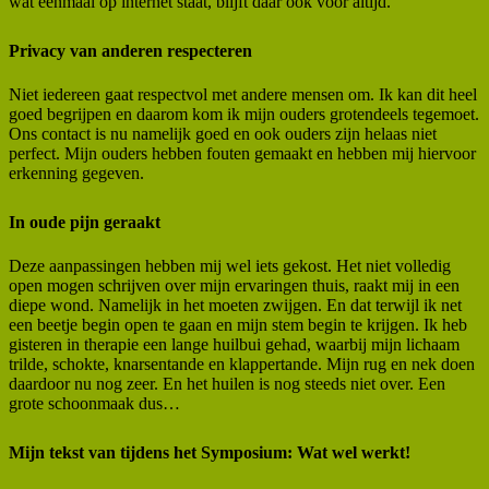
wat eenmaal op internet staat, blijft daar ook voor altijd.
Privacy van anderen respecteren
Niet iedereen gaat respectvol met andere mensen om. Ik kan dit heel
goed begrijpen en daarom kom ik mijn ouders grotendeels tegemoet.
Ons contact is nu namelijk goed en ook ouders zijn helaas niet
perfect. Mijn ouders hebben fouten gemaakt en hebben mij hiervoor
erkenning gegeven.
In oude pijn geraakt
Deze aanpassingen hebben mij wel iets gekost. Het niet volledig
open mogen schrijven over mijn ervaringen thuis, raakt mij in een
diepe wond. Namelijk in het moeten zwijgen. En dat terwijl ik net
een beetje begin open te gaan en mijn stem begin te krijgen. Ik heb
gisteren in therapie een lange huilbui gehad, waarbij mijn lichaam
trilde, schokte, knarsentande en klappertande. Mijn rug en nek doen
daardoor nu nog zeer. En het huilen is nog steeds niet over. Een
grote schoonmaak dus…
Mijn tekst van tijdens het Symposium: Wat wel werkt!