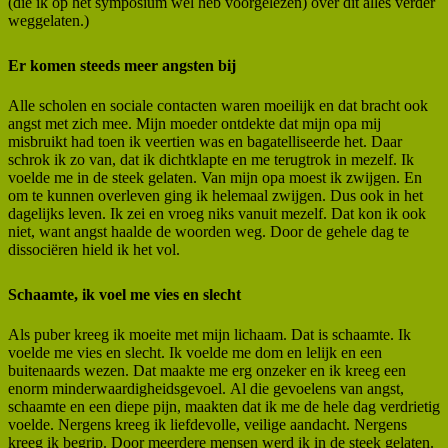
(die ik op het symposium wel heb voorgelezen) over dit alles verder
weggelaten.)
Er komen steeds meer angsten bij
Alle scholen en sociale contacten waren moeilijk en dat bracht ook
angst met zich mee. Mijn moeder ontdekte dat mijn opa mij
misbruikt had toen ik veertien was en bagatelliseerde het. Daar
schrok ik zo van, dat ik dichtklapte en me terugtrok in mezelf. Ik
voelde me in de steek gelaten. Van mijn opa moest ik zwijgen. En
om te kunnen overleven ging ik helemaal zwijgen. Dus ook in het
dagelijks leven. Ik zei en vroeg niks vanuit mezelf. Dat kon ik ook
niet, want angst haalde de woorden weg. Door de gehele dag te
dissociëren hield ik het vol.
Schaamte, ik voel me vies en slecht
Als puber kreeg ik moeite met mijn lichaam. Dat is schaamte. Ik
voelde me vies en slecht. Ik voelde me dom en lelijk en een
buitenaards wezen. Dat maakte me erg onzeker en ik kreeg een
enorm minderwaardigheidsgevoel. Al die gevoelens van angst,
schaamte en een diepe pijn, maakten dat ik me de hele dag verdrietig
voelde. Nergens kreeg ik liefdevolle, veilige aandacht. Nergens
kreeg ik begrip. Door meerdere mensen werd ik in de steek gelaten.