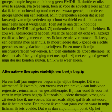
groepstherapie begon en ik kreeg geen EMDR. Ik durfde er niks
over te zeggen. Na twee jaren, toen ik voor de zoveelste keer aangaf
dat ik iedere ochtend opstond met een zwaar gevoel, noemde een
groepsgenote mij een zeikerd. Mijn therapeuten zeiden dat ik een
kussentje van mijn verleden op schoot vasthield en dat ik dat nu
maar eens moest wegleggen. Toen gaf ik aan dat ik nooit de
beloofde EMDR had gehad. Zij ontkenden dat beloofd te hebben. Ik
zou wel gedissocieerd hebben. Maar, ze hadden dit echt wel gezegd
en dit was heel gemeen van ze. Ik kon ze niet vertrouwen. Ik kreeg
een oefening mee naar huis. Ik moest iedere dag 5 goede en slechte
gevoelens met gedachten opschrijven. En zo moest ik mijn
misbruikverleden verwerken. En toen eindigde de groepstherapie. Ik
deed net alsof het goed ging met me, opdat zij met een goed gevoel
mijn dossier konden sluiten. En ik was weer alleen.
Alternatieve therapie: eindelijk een beetje begrip
Na een half jaar ongeveer begon mijn vijfde therapie. Dit was
alternatief. Ik kwam bij een vrouw met een praktijk aan huis voor
regressie-, reïncarnatie- en gestalttherapie. Bij haar vond ik voor het
eerst in mijn leven begrip. Net zoals bij iedere therapie, vroeg ook
zij steeds hoe ik me voelde. En net zoals altijd, gaf ik als antwoord
dat ik het niet wist. Dan moest ik van haar gaan voelen waar in mijn
lichaam ik iets voelde. Dat was dan altijd in mijn borst. Op het