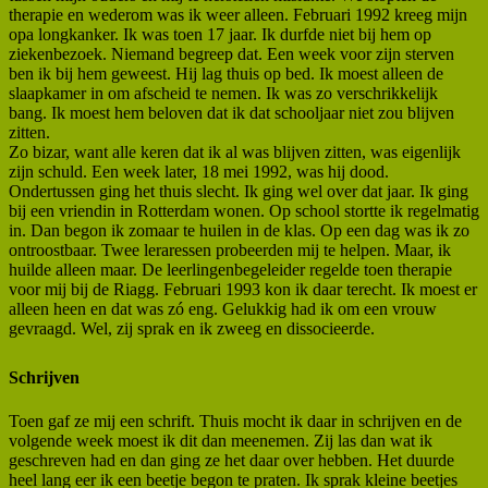
therapie en wederom was ik weer alleen. Februari 1992 kreeg mijn
opa longkanker. Ik was toen 17 jaar. Ik durfde niet bij hem op
ziekenbezoek. Niemand begreep dat. Een week voor zijn sterven
ben ik bij hem geweest. Hij lag thuis op bed. Ik moest alleen de
slaapkamer in om afscheid te nemen. Ik was zo verschrikkelijk
bang. Ik moest hem beloven dat ik dat schooljaar niet zou blijven
zitten.
Zo bizar, want alle keren dat ik al was blijven zitten, was eigenlijk
zijn schuld. Een week later, 18 mei 1992, was hij dood.
Ondertussen ging het thuis slecht. Ik ging wel over dat jaar. Ik ging
bij een vriendin in Rotterdam wonen. Op school stortte ik regelmatig
in. Dan begon ik zomaar te huilen in de klas. Op een dag was ik zo
ontroostbaar. Twee leraressen probeerden mij te helpen. Maar, ik
huilde alleen maar. De leerlingenbegeleider regelde toen therapie
voor mij bij de Riagg. Februari 1993 kon ik daar terecht. Ik moest er
alleen heen en dat was zó eng. Gelukkig had ik om een vrouw
gevraagd. Wel, zij sprak en ik zweeg en dissocieerde.
Schrijven
Toen gaf ze mij een schrift. Thuis mocht ik daar in schrijven en de
volgende week moest ik dit dan meenemen. Zij las dan wat ik
geschreven had en dan ging ze het daar over hebben. Het duurde
heel lang eer ik een beetje begon te praten. Ik sprak kleine beetjes