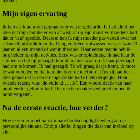
maken.
Mijn eigen ervaring
Ik heb als kind nooit gepraat over wat er gebeurde. Ik had altijd het
idee dat mijn familie er van af wist, of op zijn minst vermoedens had
dat er ‘iets’ speelde. Daarom heb ik mijn moeder pas vertelt over het
seksueel misbruik toen ik al lang en breed volwassen was, ik was 29
jaar en al een maand of wat in therapie. Haar eerste reactie heb ik
nog helder op mijn netvlies. Eerst was er opluchting. Ik had haar de
stuipen op het lijf gejaagd door de manier waarop ik haar gevraagd
had om te komen. Ik had gezegd: ‘Ik wil graag dat je komt, ik moet
je wat vertellen en dat kan niet door de telefoon’. Dus zij had het
idee gehad dat ik een ernstige ziekte had of iets dergelijks. Haar
tweede reactie was ‘de vuile kl……k’. Een woord dat ik van haar
nooit eerder gehoord had. Die reactie maakte veel goed en ben ik
nooit vergeten.
Na de eerste reactie, hoe verder?
Hoe je verder moet na zo’n nare boodschap ligt heel erg aan je
persoonlijke situatie. Er zijn allerlei dingen die daar van invloed op
zijn.