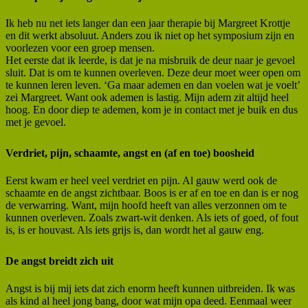
Ik heb nu net iets langer dan een jaar therapie bij Margreet Krottje
en dit werkt absoluut. Anders zou ik niet op het symposium zijn en
voorlezen voor een groep mensen.
Het eerste dat ik leerde, is dat je na misbruik de deur naar je gevoel
sluit. Dat is om te kunnen overleven. Deze deur moet weer open om
te kunnen leren leven. ‘Ga maar ademen en dan voelen wat je voelt’
zei Margreet. Want ook ademen is lastig. Mijn adem zit altijd heel
hoog. En door diep te ademen, kom je in contact met je buik en dus
met je gevoel.
Verdriet, pijn, schaamte, angst en (af en toe) boosheid
Eerst kwam er heel veel verdriet en pijn. Al gauw werd ook de
schaamte en de angst zichtbaar. Boos is er af en toe en dan is er nog
de verwarring. Want, mijn hoofd heeft van alles verzonnen om te
kunnen overleven. Zoals zwart-wit denken. Als iets of goed, of fout
is, is er houvast. Als iets grijs is, dan wordt het al gauw eng.
De angst breidt zich uit
Angst is bij mij iets dat zich enorm heeft kunnen uitbreiden. Ik was
als kind al heel jong bang, door wat mijn opa deed. Eenmaal weer