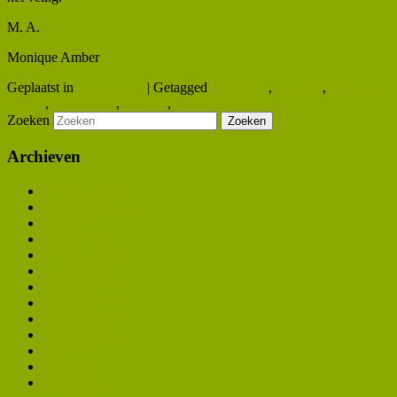
M. A.
Monique Amber
Geplaatst in
Symposium
|
Getagged
dissociatie
,
gastblog
,
Monique
Amber
,
symposium
,
therapie
,
wat wél werkt
Zoeken
Archieven
februari 2026
november 2025
april 2025
maart 2025
februari 2025
januari 2025
december 2024
november 2022
oktober 2022
september 2022
mei 2022
april 2022
maart 2022