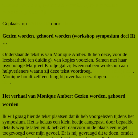
Gezien worden, gehoord worden (Symposium
workshop deel 2)
Geplaatst op
24/11/2014
door
admin
Gezien worden, gehoord worden (workshop symposium deel II)
…
Onderstaande tekst is van Monique Amber. Ik heb deze, voor de
leesbaarheid (en duiding), van kopjes voorzien. Samen met haar
psychologe Margreet Krottje gaf zij tweemaal een workshop aan
hulpverleners waarin zij deze tekst voordroeg.
Deel één vind je hier
.
Monique houdt zelf een blog bij over haar ervaringen.
Die vind je
hier
.
Het verhaal van Monique Amber: Gezien worden, gehoord
worden
Ik wil graag hier de tekst plaatsen dat ik heb voorgelezen tijdens het
symposium. Het is helaas een klein beetje aangepast, door bepaalde
details weg te laten en ik heb zelf daarvoor in de plaats een regel
toegevoegd over mijn gevoel. Er is mij gevraagd dit te doen, omdat