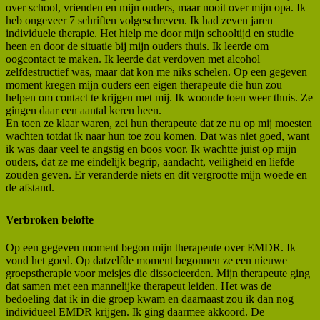
over school, vrienden en mijn ouders, maar nooit over mijn opa. Ik
heb ongeveer 7 schriften volgeschreven. Ik had zeven jaren
individuele therapie. Het hielp me door mijn schooltijd en studie
heen en door de situatie bij mijn ouders thuis. Ik leerde om
oogcontact te maken. Ik leerde dat verdoven met alcohol
zelfdestructief was, maar dat kon me niks schelen. Op een gegeven
moment kregen mijn ouders een eigen therapeute die hun zou
helpen om contact te krijgen met mij. Ik woonde toen weer thuis. Ze
gingen daar een aantal keren heen.
En toen ze klaar waren, zei hun therapeute dat ze nu op mij moesten
wachten totdat ik naar hun toe zou komen. Dat was niet goed, want
ik was daar veel te angstig en boos voor. Ik wachtte juist op mijn
ouders, dat ze me eindelijk begrip, aandacht, veiligheid en liefde
zouden geven. Er veranderde niets en dit vergrootte mijn woede en
de afstand.
Verbroken belofte
Op een gegeven moment begon mijn therapeute over EMDR. Ik
vond het goed. Op datzelfde moment begonnen ze een nieuwe
groepstherapie voor meisjes die dissocieerden. Mijn therapeute ging
dat samen met een mannelijke therapeut leiden. Het was de
bedoeling dat ik in die groep kwam en daarnaast zou ik dan nog
individueel EMDR krijgen. Ik ging daarmee akkoord. De