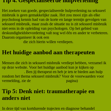
Tip 4. Gespecialiseerde hulpverlening
Het zoeken van goede, gespecialiseerde hulpverlening na seksueel
misbruik is geen gemakkelijke zaak. Het zou mooi zijn als elke
psycholoog kennis had van de korte en lange termijn gevolgen van
seksueel misbruik, maar zoals de situatie nu is zit seksueel misbruik
niet eens in de opleiding van psychologen. Op het gebied van
deskundigheidsbevordering valt nog wel één en ander te verbeteren.
Daarom organiseer ik ook een
verdiepingstraining voor
professionals
die zich hierin willen verdiepen.
Het huidige aanbod aan therapeuten
Mensen die zich in seksueel misbruik verdiept hebben, verzamel ik
op deze website. Voor het huidige aanbod kun je kijken op
‘zoek
een therapeut’
. Ben jij therapeut en heb je iets te bieden aan hulp
rondom het thema seksueel misbruik? Voor de voorwaarden voor
vermelding, zie de
info voor therapeuten
pagina)
Tip 5: Denk niet: traumatherapie en
anders niet
In deze tijd van kortdurende trajecten en diagnose behandel