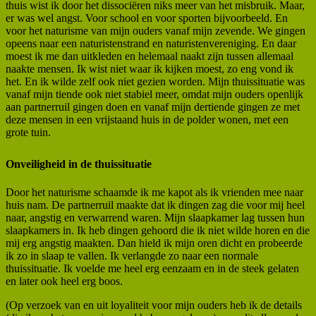
thuis wist ik door het dissociëren niks meer van het misbruik. Maar,
er was wel angst. Voor school en voor sporten bijvoorbeeld. En
voor het naturisme van mijn ouders vanaf mijn zevende. We gingen
opeens naar een naturistenstrand en naturistenvereniging. En daar
moest ik me dan uitkleden en helemaal naakt zijn tussen allemaal
naakte mensen. Ik wist niet waar ik kijken moest, zo eng vond ik
het. En ik wilde zelf ook niet gezien worden. Mijn thuissituatie was
vanaf mijn tiende ook niet stabiel meer, omdat mijn ouders openlijk
aan partnerruil gingen doen en vanaf mijn dertiende gingen ze met
deze mensen in een vrijstaand huis in de polder wonen, met een
grote tuin.
Onveiligheid in de thuissituatie
Door het naturisme schaamde ik me kapot als ik vrienden mee naar
huis nam. De partnerruil maakte dat ik dingen zag die voor mij heel
naar, angstig en verwarrend waren. Mijn slaapkamer lag tussen hun
slaapkamers in. Ik heb dingen gehoord die ik niet wilde horen en die
mij erg angstig maakten. Dan hield ik mijn oren dicht en probeerde
ik zo in slaap te vallen. Ik verlangde zo naar een normale
thuissituatie. Ik voelde me heel erg eenzaam en in de steek gelaten
en later ook heel erg boos.
(Op verzoek van en uit loyaliteit voor mijn ouders heb ik de details