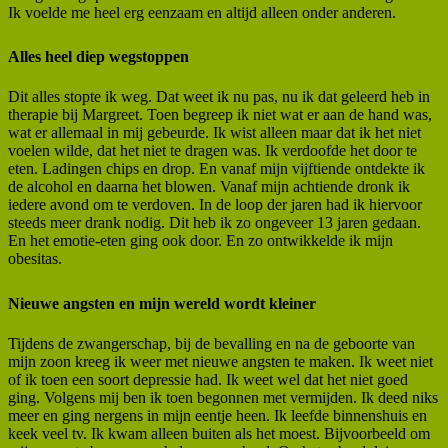
Ik voelde me heel erg eenzaam en altijd alleen onder anderen.
Alles heel diep wegstoppen
Dit alles stopte ik weg. Dat weet ik nu pas, nu ik dat geleerd heb in
therapie bij Margreet. Toen begreep ik niet wat er aan de hand was,
wat er allemaal in mij gebeurde. Ik wist alleen maar dat ik het niet
voelen wilde, dat het niet te dragen was. Ik verdoofde het door te
eten. Ladingen chips en drop. En vanaf mijn vijftiende ontdekte ik
de alcohol en daarna het blowen. Vanaf mijn achtiende dronk ik
iedere avond om te verdoven. In de loop der jaren had ik hiervoor
steeds meer drank nodig. Dit heb ik zo ongeveer 13 jaren gedaan.
En het emotie-eten ging ook door. En zo ontwikkelde ik mijn
obesitas.
Nieuwe angsten en mijn wereld wordt kleiner
Tijdens de zwangerschap, bij de bevalling en na de geboorte van
mijn zoon kreeg ik weer met nieuwe angsten te maken. Ik weet niet
of ik toen een soort depressie had. Ik weet wel dat het niet goed
ging. Volgens mij ben ik toen begonnen met vermijden. Ik deed niks
meer en ging nergens in mijn eentje heen. Ik leefde binnenshuis en
keek veel tv. Ik kwam alleen buiten als het moest. Bijvoorbeeld om