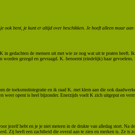
je ook bent, je kunt er altijd over beschikken. Je hoeft alleen maar aan
 K in gedachten de mensen uit met wie ze nog wat uit te praten heeft. 
ken worden gezegd en gevraagd. K. benoemt (eindelijk) haar gevoelens. E
m de toekomstintegratie en ik raad K. met klem aan die ook daadwerkel
weer opent is heel bijzonder. Enerzijds voelt K zich uitgeput en vermoei
oor jezelf hebt en je je niet meteen in de drukte van alledag stort. Na 
erd. Zij heeft een zachtheid die overal aan te zien en merken is. Ze is 