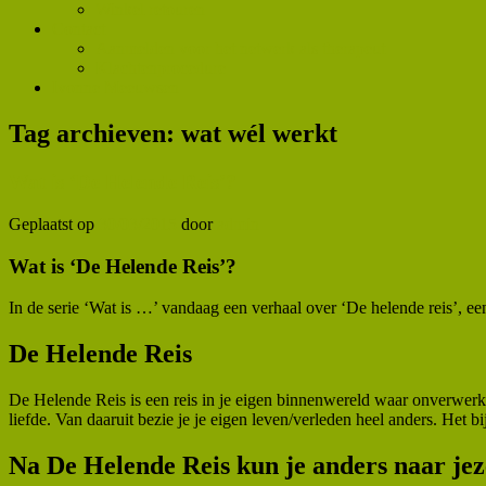
Winkel retouren
Contact
Aanmelden voor het netwerk als therapeut
Klachtenprocedure
Ivonne Meeuwsen
Tag archieven:
wat wél werkt
Wat is ‘De Helende Reis’?
Geplaatst op
30/03/2015
door
admin
Wat is ‘De Helende Reis’?
In de serie ‘Wat is …’ vandaag een verhaal over ‘De helende reis’, e
De Helende Reis
De Helende Reis is een reis in je eigen binnenwereld waar onverwerkte
liefde. Van daaruit bezie je je eigen leven/verleden heel anders. Het 
Na De Helende Reis kun je anders naar jez