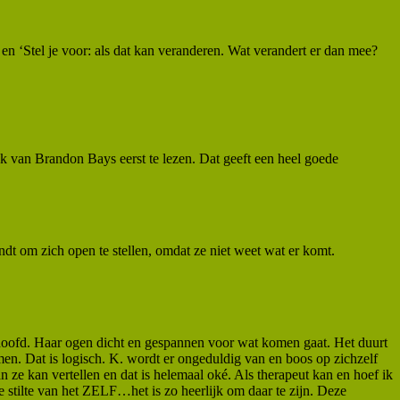
’ en ‘Stel je voor: als dat kan veranderen. Wat verandert er dan mee?
ek van Brandon Bays eerst te lezen. Dat geeft een heel goede
ndt om zich open te stellen, omdat ze niet weet wat er komt.
t hoofd. Haar ogen dicht en gespannen voor wat komen gaat. Het duurt
en. Dat is logisch. K. wordt er ongeduldig van en boos op zichzelf
 ze kan vertellen en dat is helemaal oké. Als therapeut kan en hoef ik
epe stilte van het ZELF…het is zo heerlijk om daar te zijn. Deze