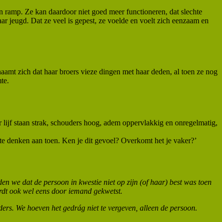
en ramp. Ze kan daardoor niet goed meer functioneren, dat slechte
aar jeugd. Dat ze veel is gepest, ze voelde en voelt zich eenzaam en
haamt zich dat haar broers vieze dingen met haar deden, al toen ze nog
te.
aar lijf staan strak, schouders hoog, adem oppervlakkig en onregelmatig,
 te denken aan toen. Ken je dit gevoel? Overkomt het je vaker?’
en we dat de persoon in kwestie niet op zijn (of haar) best was toen
wordt ook wel eens door iemand gekwetst.
ders. We hoeven het gedrág niet te vergeven, alleen de persoon.