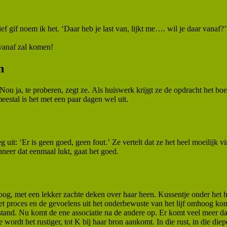
ef gif noem ik het. ‘Daar heb je last van, lijkt me…. wil je daar vanaf?
 vanaf zal komen!
n
ou ja, te proberen, zegt ze. Als huiswerk krijgt ze de opdracht het bo
eestal is het met een paar dagen wel uit.
t: ‘Er is geen goed, geen fout.’ Ze vertelt dat ze het heel moeilijk vi
nneer dat eenmaal lukt, gaat het goed.
mhoog, met een lekker zachte deken over haar heen. Kussentje onder he
t proces en de gevoelens uit het onderbewuste van het lijf omhoog kom
rstand. Nu komt de ene associatie na de andere op. Er komt veel meer dan
e wordt het rustiger, tot K bij haar bron aankomt. In die rust, in die di