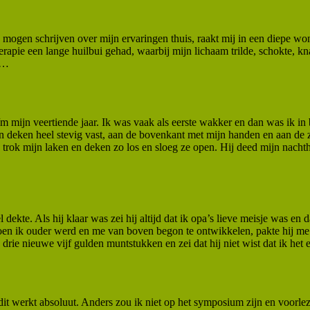
mogen schrijven over mijn ervaringen thuis, raakt mij in een diepe won
therapie een lange huilbui gehad, waarbij mijn lichaam trilde, schokte,
us…
m mijn veertiende jaar. Ik was vaak als eerste wakker en dan was ik in 
en deken heel stevig vast, aan de bovenkant met mijn handen en aan de z
 hij trok mijn laken en deken zo los en sloeg ze open. Hij deed mijn n
 dekte. Als hij klaar was zei hij altijd dat ik opa’s lieve meisje was en
 Toen ik ouder werd en me van boven begon te ontwikkelen, pakte hij me
ie nieuwe vijf gulden muntstukken en zei dat hij niet wist dat ik het 
en dit werkt absoluut. Anders zou ik niet op het symposium zijn en voor