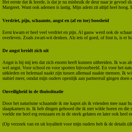
Het eerste dat ik leerde, is dat je na misbruik de deur naar je gevoe
Margreet. Want ook ademen is lastig. Mijn adem zit altijd heel hoog. 
Verdriet, pijn, schaamte, angst en (af en toe) boosheid
Eerst kwam er heel veel verdriet en pijn. Al gauw werd ook de schaam
overleven. Zoals zwart-wit denken. Als iets of goed, of fout is, is er h
De angst breidt zich uit
Angst is bij mij iets dat zich enorm heeft kunnen uitbreiden. Ik was 
wel angst. Voor school en voor sporten bijvoorbeeld. En voor het nat
uitkleden en helemaal naakt zijn tussen allemaal naakte mensen. Ik wis
stabiel meer, omdat mijn ouders openlijk aan partnerruil gingen doen 
Onveiligheid in de thuissituatie
Door het naturisme schaamde ik me kapot als ik vrienden mee naar hui
slaapkamers in. Ik heb dingen gehoord die ik niet wilde horen en die m
voelde me heel erg eenzaam en in de steek gelaten en later ook heel e
(Op verzoek van en uit loyaliteit voor mijn ouders heb ik de details (