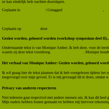
ze kan eindelijk hele nachten doorslapen.
Geplaatst in
Hoe werkt het?
|
Getagged
alternatieve hulpverlening
,
De
Gezien worden, gehoord worden (Symposium worksho
Geplaatst op
24/11/2014
door
admin
Gezien worden, gehoord worden (workshop symposium deel II)
Onderstaande tekst is van Monique Amber. Ik heb deze, voor de leesb
waarin zij deze tekst voordroeg.
Deel één vind je hier
. Monique houdt 
Het verhaal van Monique Amber: Gezien worden, gehoord word
Ik wil graag hier de tekst plaatsen dat ik heb voorgelezen tijdens het 
toegevoegd over mijn gevoel. Er is mij gevraagd dit te doen, omdat wat 
Privacy van anderen respecteren
Niet iedereen gaat respectvol met andere mensen om. Ik kan dit heel 
Mijn ouders hebben fouten gemaakt en hebben mij hiervoor erkennin