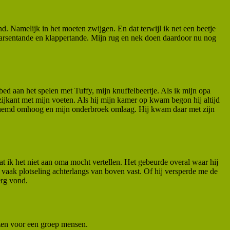
d. Namelijk in het moeten zwijgen. En dat terwijl ik net een beetje
 knarsentande en klappertande. Mijn rug en nek doen daardoor nu nog
bed aan het spelen met Tuffy, mijn knuffelbeertje. Als ik mijn opa
ijkant met mijn voeten. Als hij mijn kamer op kwam begon hij altijd
achthemd omhoog en mijn onderbroek omlaag. Hij kwam daar met zijn
 dat ik het niet aan oma mocht vertellen. Het gebeurde overal waar hij
 vaak plotseling achterlangs van boven vast. Of hij versperde me de
erg vond.
lezen voor een groep mensen.