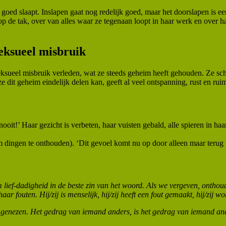
goed slaapt. Inslapen gaat nog redelijk goed, maar het doorslapen is e
 op de tak, over van alles waar ze tegenaan loopt in haar werk en over h
Seksueel misbruik
r seksueel misbruik verleden, wat ze steeds geheim heeft gehouden. Ze sc
e dit geheim eindelijk delen kan, geeft al veel ontspanning, rust en ruim
e nooit!’ Haar gezicht is verbeten, haar vuisten gebald, alle spieren in h
om dingen te onthouden). ‘Dit gevoel komt nu op door alleen maar terug
 lief-dadigheid in de beste zin van het woord. Als we vergeven, onthoud
ar fouten. Hij/zij is menselijk, hij/zij heeft een fout gemaakt, hij/zij 
 te genezen. Het gedrag van iemand anders, is het gedrag van iemand an