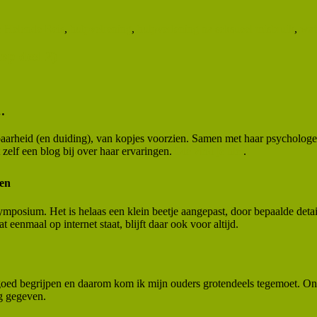
 Helende Reis
,
hulpvelrening
,
hulpverlening na seksueel misbruik
,
wat
p deel 2)
…
aarheid (en duiding), van kopjes voorzien. Samen met haar psychologe
zelf een blog bij over haar ervaringen.
Die vind je hier
.
en
symposium. Het is helaas een klein beetje aangepast, door bepaalde detail
eenmaal op internet staat, blijft daar ook voor altijd.
goed begrijpen en daarom kom ik mijn ouders grotendeels tegemoet. Ons 
g gegeven.