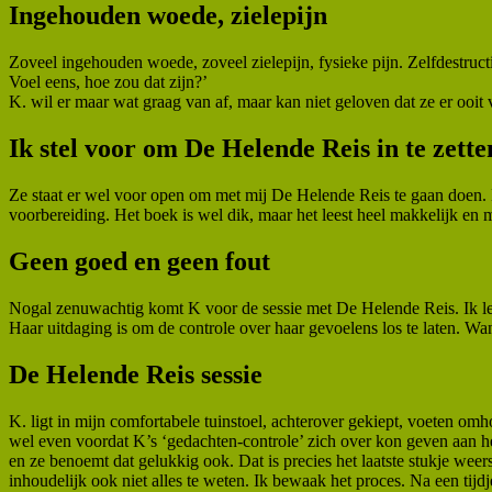
Ingehouden woede, zielepijn
Zoveel ingehouden woede, zoveel zielepijn, fysieke pijn. Zelfdestructi
Voel eens, hoe zou dat zijn?’
K. wil er maar wat graag van af, maar kan niet geloven dat ze er ooit
Ik stel voor om De Helende Reis in te zette
Ze staat er wel voor open om met mij De Helende Reis te gaan doen. N
voorbereiding. Het boek is wel dik, maar het leest heel makkelijk en m
Geen goed en geen fout
Nogal zenuwachtig komt K voor de sessie met De Helende Reis. Ik leg ui
Haar uitdaging is om de controle over haar gevoelens los te laten. Wa
De Helende Reis sessie
K. ligt in mijn comfortabele tuinstoel, achterover gekiept, voeten o
wel even voordat K’s ‘gedachten-controle’ zich over kon geven aan he
en ze benoemt dat gelukkig ook. Dat is precies het laatste stukje wee
inhoudelijk ook niet alles te weten. Ik bewaak het proces. Na een tijdj