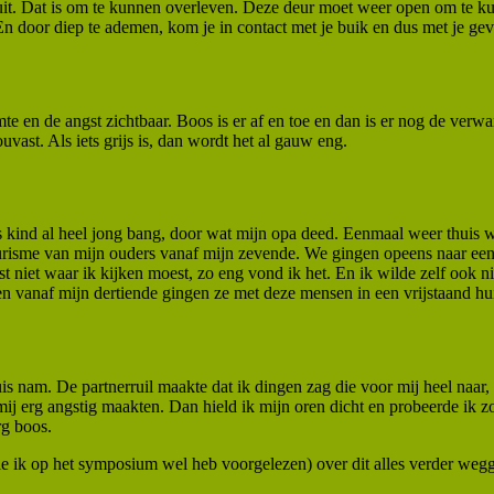
l sluit. Dat is om te kunnen overleven. Deze deur moet weer open om te 
En door diep te ademen, kom je in contact met je buik en dus met je gev
te en de angst zichtbaar. Boos is er af en toe en dan is er nog de verw
ouvast. Als iets grijs is, dan wordt het al gauw eng.
als kind al heel jong bang, door wat mijn opa deed. Eenmaal weer thuis w
urisme van mijn ouders vanaf mijn zevende. We gingen opeens naar een 
t niet waar ik kijken moest, zo eng vond ik het. En ik wilde zelf ook n
en vanaf mijn dertiende gingen ze met deze mensen in een vrijstaand hui
s nam. De partnerruil maakte dat ik dingen zag die voor mij heel naar
ij erg angstig maakten. Dan hield ik mijn oren dicht en probeerde ik zo 
rg boos.
die ik op het symposium wel heb voorgelezen) over dit alles verder wegg