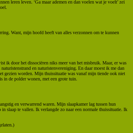
kunnen leren leven. ‘Ga maar ademen en dan voelen wat je voelt’ zei
oel.
arring. Want, mijn hoofd heeft van alles verzonnen om te kunnen
ist ik door het dissociëren niks meer van het misbruik. Maar, er was
naturistenstrand en naturistenvereniging. En daar moest ik me dan
iet gezien worden. Mijn thuissituatie was vanaf mijn tiende ook niet
s in de polder wonen, met een grote tuin.
, angstig en verwarrend waren. Mijn slaapkamer lag tussen hun
in slaap te vallen. Ik verlangde zo naar een normale thuissituatie. Ik
elaten.)