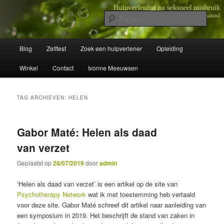
Spring
Spring
Wegwijzer in Traumaland
naar
naar
Zoek
de
de
primaire
secundaire
Hulpverlening na seksueel misbruik
Hoofdmenu
inhoud
inhoud
Blog
Zelftest
Zoek een hulpverlener
Opleiding
Winkel
Contact
Ivonne Meeuwsen
TAG ARCHIEVEN:
HELEN
Gabor Maté: Helen als daad
van verzet
Geplaatst op
28/07/2019
door
admin
‘Helen als daad van verzet’ is een artikel op de site van
Psychotherapy Network
wat ik met toestemming heb vertaald
voor deze site. Gabor Maté schreef dit artikel naar aanleiding van
een symposium in 2019. Het beschrijft de stand van zaken in