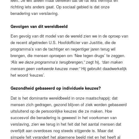
leeft. Je wilt alleen maar bereiken dat de rat iets vermijdt en
richting iets anders gaat. Op sociaal gebied is dat onze
benadering van verslaving.
Gevolgen van dit wereldbeeld
Een gevolg van dit model van de wereld zien we in de oproep van
de recent afgetreden U.S. Hoofdofficier van Justitie, die de
programma’s van de tachtiger en negentiger jaren terug wil
brengen, die mensen oproepen om ‘Nee tegen drugs’ te zeggen.
“Als we deze programma’s terugbrengen,”
zegt hij,
“dan maken
mensen geen verkeerde keuzes meer.”
Hij gebruikt daadwerkelijk
het woord ‘keuzes’.
Gezondheid gebaseerd op individuele keuzes?
Dat is het dominante wereldbeeld in onze maatschappij: dat
mensen zich gedragen, gezond blijven of ziek worden gebaseerd
uitsluitend op de persoonlijke keuzes die ze maken. Hoe
succesvol die benadering is geweest in het voorkomen van
verslaving, zien we terug in het feit dat het aantal mensen dat
overlijdt aan overdoses nog steeds stijgende is. Maar dat
simpele feit verandert het algemene beeld niet en het heeft al