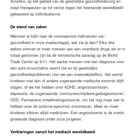
Amerika, op het gebied van de geestelijke gezondheidszorg en
roept therapeuten op tot verzet tegen het heersende wereldbeeld
gebaseerd op individualisme.
De stand van zaken
Wanneer je kijkt naar de voornaamste indicatoren van
gezondheid in onze maatschappij, wat zie je dan? Elke drie
weken sterven er meer mensen aan een overdosis drugs als er in
totaal gestorven zijn bij de terroristische aanslag op de World
Trade Center op 9/11. Het aantal mensen met een diagnose voor
een auto-imuunziekte neemt toe en bij geestelijke
gezondheidsproblemen zien we een sneeuwbaleffect. Het aantal
kinderen met één of andere zogenaamde medische stoornis blijft
stijgen, of we het hebben over ADHD, angststoornissen,
depressie, de zogenaamde ‘nor­mo­ver­schrij­dend-gedragsstoornis’,
ODD, Pervasieve ontwikkelingsstoornis, om het nog maar niet te
hebben over de autisme-spectrum stoornissen. Meer en meer
kinderen slikken altijd medicijnen. Een angststoornis is de snelst
groeiende diagnose onder onze jongeren.
Verklaringen vanuit het medisch wereldbeeld