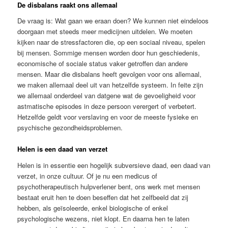
De disbalans raakt ons allemaal
De vraag is: Wat gaan we eraan doen? We kunnen niet eindeloos
doorgaan met steeds meer medicijnen uitdelen. We moeten
kijken naar de stressfactoren die, op een sociaal niveau, spelen
bij mensen. Sommige mensen worden door hun geschiedenis,
economische of sociale status vaker getroffen dan andere
mensen. Maar die disbalans heeft gevolgen voor ons allemaal,
we maken allemaal deel uit van hetzelfde systeem. In feite zijn
we allemaal onderdeel van datgene wat de gevoeligheid voor
astmatische episodes in deze persoon verergert of verbetert.
Hetzelfde geldt voor verslaving en voor de meeste fysieke en
psychische gezondheidsproblemen.
Helen is een daad van verzet
Helen is in essentie een hogelijk subversieve daad, een daad van
verzet, in onze cultuur. Of je nu een medicus of
psychotherapeutisch hulpverlener bent, ons werk met mensen
bestaat eruit hen te doen beseffen dat het zelfbeeld dat zij
hebben, als geïsoleerde, enkel biologische of enkel
psychologische wezens, niet klopt. En daarna hen te laten