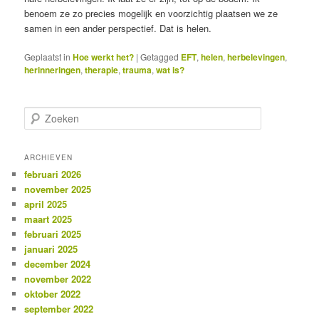
benoem ze zo precies mogelijk en voorzichtig plaatsen we ze
samen in een ander perspectief. Dat is helen.
Geplaatst in
Hoe werkt het?
|
Getagged
EFT
,
helen
,
herbelevingen
,
herinneringen
,
therapie
,
trauma
,
wat is?
Z
o
e
k
ARCHIEVEN
e
februari 2026
n
november 2025
april 2025
maart 2025
februari 2025
januari 2025
december 2024
november 2022
oktober 2022
september 2022