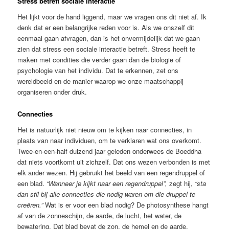
Stress betreft sociale interactie
Het lijkt voor de hand liggend, maar we vragen ons dit niet af. Ik
denk dat er een belangrijke reden voor is. Als we onszelf dit
eenmaal gaan afvragen, dan is het onvermijdelijk dat we gaan
zien dat stress een sociale interactie betreft. Stress heeft te
maken met condities die verder gaan dan de biologie of
psychologie van het individu. Dat te erkennen, zet ons
wereldbeeld en de manier waarop we onze maatschappij
organiseren onder druk.
Connecties
Het is natuurlijk niet nieuw om te kijken naar connecties, in
plaats van naar individuen, om te verklaren wat ons overkomt.
Twee-en-een-half duizend jaar geleden onderwees de Boeddha
dat niets voortkomt uit zichzelf. Dat ons wezen verbonden is met
elk ander wezen. Hij gebruikt het beeld van een regendruppel of
een blad.
“Wanneer je kijkt naar een regendruppel”,
zegt hij,
“sta
dan stil bij alle connecties die nodig waren om die druppel te
creëren.”
Wat is er voor een blad nodig? De photosynthese hangt
af van de zonneschijn, de aarde, de lucht, het water, de
bewatering. Dat blad bevat de zon, de hemel en de aarde.