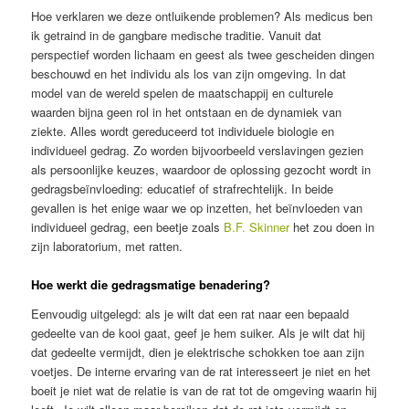
Hoe verklaren we deze ontluikende problemen? Als medicus ben
ik getraind in de gangbare medische traditie. Vanuit dat
perspectief worden lichaam en geest als twee gescheiden dingen
beschouwd en het individu als los van zijn omgeving. In dat
model van de wereld spelen de maatschappij en culturele
waarden bijna geen rol in het ontstaan en de dynamiek van
ziekte. Alles wordt gereduceerd tot individuele biologie en
individueel gedrag. Zo worden bijvoorbeeld verslavingen gezien
als persoonlijke keuzes, waardoor de oplossing gezocht wordt in
gedragsbeïnvloeding: educatief of strafrechtelijk. In beide
gevallen is het enige waar we op inzetten, het beïnvloeden van
individueel gedrag, een beetje zoals
B.F. Skinner
het zou doen in
zijn laboratorium, met ratten.
Hoe werkt die gedragsmatige benadering?
Eenvoudig uitgelegd: als je wilt dat een rat naar een bepaald
gedeelte van de kooi gaat, geef je hem suiker. Als je wilt dat hij
dat gedeelte vermijdt, dien je elektrische schokken toe aan zijn
voetjes. De interne ervaring van de rat interesseert je niet en het
boeit je niet wat de relatie is van de rat tot de omgeving waarin hij