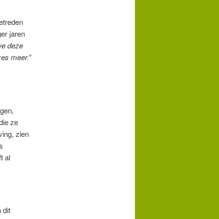
etreden
er jaren
we deze
es meer.”
agen,
die ze
ing, zien
s
t al
 dit