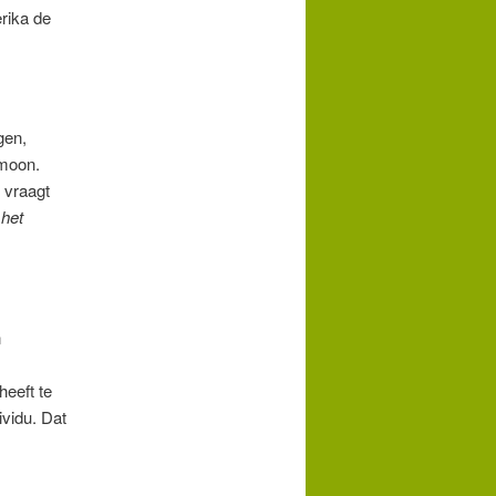
rika de
gen,
rmoon.
h vraagt
 het
n
heeft te
ividu. Dat