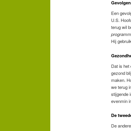
Gevolgen 
Een gevolg
U.S. Hoofd
terug wil 
programma
Hij gebrui
Gezondhe
Dat is het
gezond bli
maken. Ho
we terug i
stijgende 
evenmin im
De tweede
De andere 