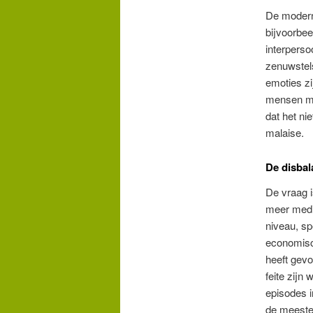
De modern
bijvoorbee
interpersoo
zenuwstel
emoties zi
mensen me
dat het ni
malaise.
De disbal
De vraag 
meer medic
niveau, s
economisch
heeft gevo
feite zijn
episodes i
de meeste