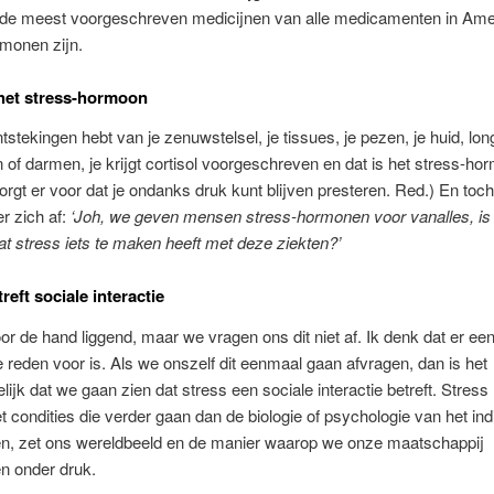
 de meest voorgeschreven medicijnen van alle medicamenten in Ame
monen zijn.
 het stress-hormoon
ntstekingen hebt van je zenuwstelsel, je tissues, je pezen, je huid, lon
 of darmen, je krijgt cortisol voorgeschreven en dat is het stress-ho
zorgt er voor dat je ondanks druk kunt blijven presteren. Red.) En toc
r zich af:
‘Joh, we geven mensen stress-hormonen voor vanalles, is
at stress iets te maken heeft met deze ziekten?’
reft sociale interactie
voor de hand liggend, maar we vragen ons dit niet af. Ik denk dat er ee
e reden voor is. Als we onszelf dit eenmaal gaan afvragen, dan is het
lijk dat we gaan zien dat stress een sociale interactie betreft. Stress 
condities die verder gaan dan de biologie of psychologie van het ind
en, zet ons wereldbeeld en de manier waarop we onze maatschappij
n onder druk.