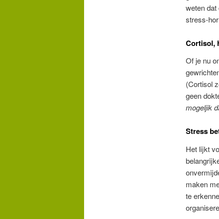
weten dat
stress-hor
Cortisol,
Of je nu o
gewrichten
(Cortisol 
geen dokte
mogeljik d
Stress bet
Het lijkt 
belangrijk
onvermijde
maken met 
te erkenn
organisere