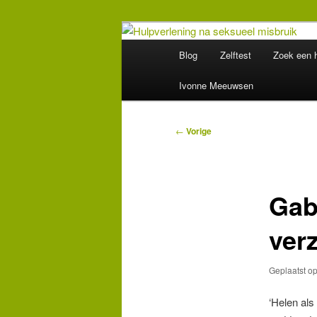
Spring
Wegwijzer in Traumaland
naar
Hoofdmenu
Blog
Zelftest
Zoek een h
de
Hulpverlening
primaire
Ivonne Meeuwsen
inhoud
Bericht
←
Vorige
navigatie
Gab
ver
Geplaatst o
‘Helen als