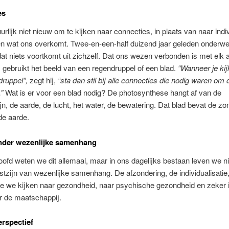
es
uurlijk niet nieuw om te kijken naar connecties, in plaats van naar ind
ren wat ons overkomt. Twee-en-een-half duizend jaar geleden onderw
t niets voortkomt uit zichzelf. Dat ons wezen verbonden is met elk 
 gebruikt het beeld van een regendruppel of een blad.
“Wanneer je kij
ruppel”,
zegt hij,
“sta dan stil bij alle connecties die nodig waren om 
.”
Wat is er voor een blad nodig? De photosynthese hangt af van de
n, de aarde, de lucht, het water, de bewatering. Dat blad bevat de zo
de aarde.
nder wezenlijke samenhang
ofd weten we dit allemaal, maar in ons dagelijks bestaan leven we nie
tzijn van wezenlijke samenhang. De afzondering, de individualisatie, 
oe we kijken naar gezondheid, naar psychische gezondheid en zeker 
r de maatschappij.
erspectief