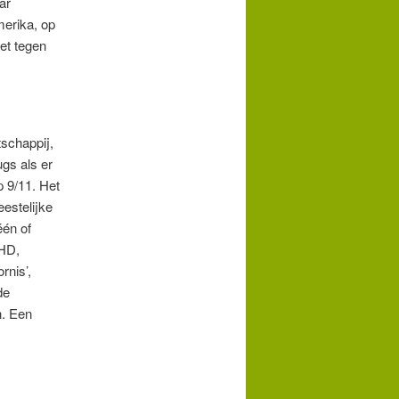
ar
merika, op
et tegen
schappij,
gs als er
p 9/11. Het
estelijke
één of
DHD,
rnis’,
de
n. Een