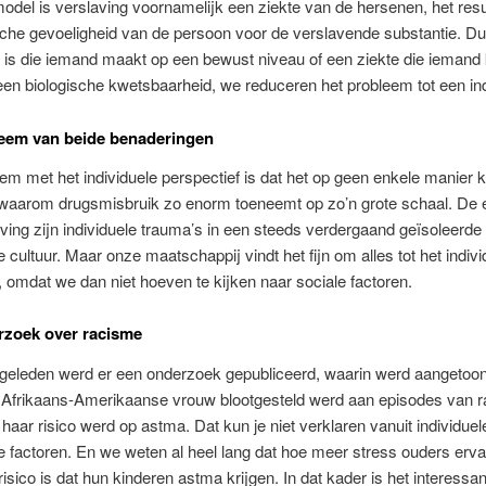
del is verslaving voornamelijk een ziekte van de hersenen, het resu
che gevoeligheid van de persoon voor de verslavende substantie. Dus
is die iemand maakt op een bewust niveau of een ziekte die iemand k
n biologische kwetsbaarheid, we reduceren het probleem tot een ind
leem van beide benaderingen
em met het individuele perspectief is dat het op geen enkele manier 
 waarom drugsmisbruik zo enorm toeneemt op zo’n grote schaal. De 
ving zijn individuele trauma’s in een steeds verdergaand geïsoleerde
cultuur. Maar onze maatschappij vindt het fijn om alles tot het indivi
 omdat we dan niet hoeven te kijken naar sociale factoren.
rzoek over racisme
 geleden werd er een onderzoek gepubliceerd, waarin werd aangetoon
 Afrikaans-Amerikaanse vrouw blootgesteld werd aan episodes van 
 haar risico werd op astma. Dat kun je niet verklaren vanuit individuel
e factoren. En we weten al heel lang dat hoe meer stress ouders erva
 risico is dat hun kinderen astma krijgen. In dat kader is het interessa