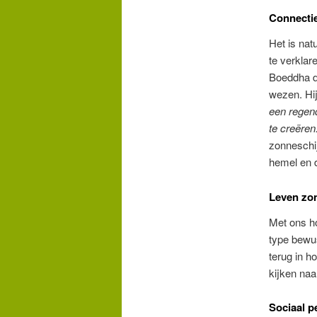
Connecti
Het is nat
te verkla
Boeddha da
wezen. Hij
een regend
te creëren
zonneschij
hemel en 
Leven zo
Met ons ho
type bewus
terug in h
kijken naa
Sociaal p