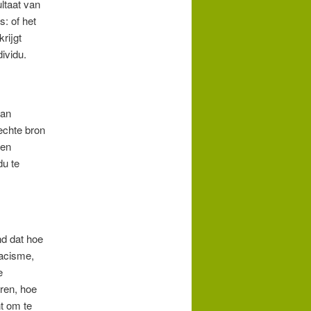
ltaat van
: of het
rijgt
ividu.
kan
echte bron
 en
du te
d dat hoe
racisme,
e
ren, hoe
nt om te