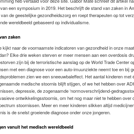
mming heb vertaald voor deze site. Gabor Maté schreef dit artikel na
 van een symposium in 2019. Het beschrijft de stand van zaken in A
 van de geestelijke gezondheidszorg en roept therapeuten op tot verz
ende wereldbeeld gebaseerd op individualisme.
van zaken
 kijkt naar de voornaamste indicatoren van gezondheid in onze maat
 dan? Elke drie weken sterven er meer mensen aan een overdosis dru
gestorven zijn bij de terroristische aanslag op de World Trade Center o
sen met een diagnose voor een auto-imuunziekte neemt toe en bij ge
dsproblemen zien we een sneeuwbaleffect. Het aantal kinderen met 
enaamde medische stoornis blijft stijgen, of we het hebben over A
nissen, depressie, de zogenaamde ‘nor­mo­ver­schrij­dend-gedragsstoo
asieve ontwikkelingsstoornis, om het nog maar niet te hebben over 
ectrum stoornissen. Meer en meer kinderen slikken altijd medicijne
nis is de snelst groeiende diagnose onder onze jongeren.
gen vanuit het medisch wereldbeeld