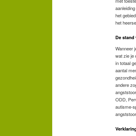
met toeste
aanleiding
het gebied
het heers
De stand 
Wanneer je
wat zie je
in totaal 
aantal men
gezondhei
andere zog
angststoor
ODD, Perv
autisme-sp
angststoor
Verklarin