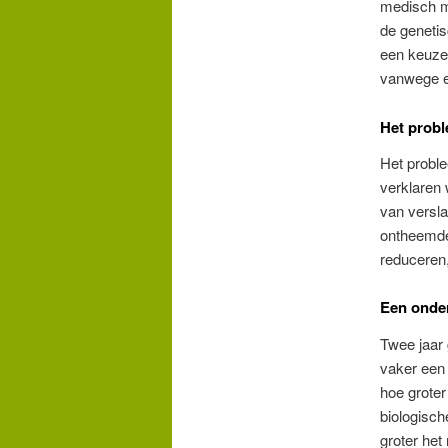
medisch mo
de genetis
een keuze 
vanwege ee
Het prob
Het proble
verklaren
van versla
ontheemde 
reduceren,
Een onde
Twee jaar
vaker een
hoe groter
biologisch
groter het