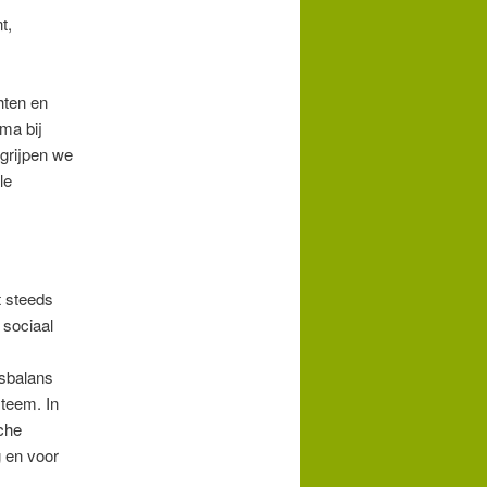
t,
hten en
ma bij
grijpen we
le
t steeds
 sociaal
isbalans
steem. In
sche
g en voor