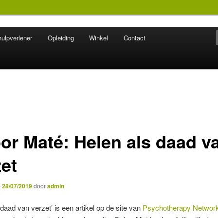
ulpverlener
Opleiding
Winkel
Contact
 na seksueel misbruik
or Maté: Helen als daad v
zet
p
28/07/2019
door
admin
 daad van verzet’ is een artikel op de site van
Psychotherapy Networ