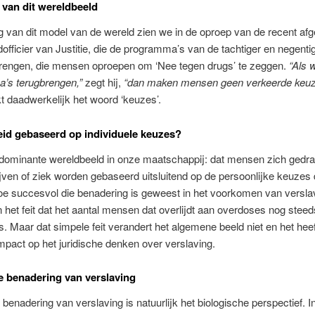
van dit wereldbeeld
 van dit model van de wereld zien we in de oproep van de recent afg
officier van Justitie, die de programma’s van de tachtiger en negentig
brengen, die mensen oproepen om ‘Nee tegen drugs’ te zeggen.
“Als 
’s terugbrengen,”
zegt hij,
“dan maken mensen geen verkeerde keuz
kt daadwerkelijk het woord ‘keuzes’.
id gebaseerd op individuele keuzes?
 dominante wereldbeeld in onze maatschappij: dat mensen zich gedr
jven of ziek worden gebaseerd uitsluitend op de persoonlijke keuzes 
e succesvol die benadering is geweest in het voorkomen van verslav
n het feit dat het aantal mensen dat overlijdt aan overdoses nog steed
is. Maar dat simpele feit verandert het algemene beeld niet en het heef
pact op het juridische denken over verslaving.
 benadering van verslaving
benadering van verslaving is natuurlijk het biologische perspectief. In