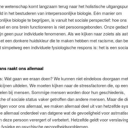
e wetenschap komt langzaam terug naar het holistische uitgangspun
ld in het bestuderen van interpersoonlijke biologie. Eén manier om
nlijke biologie te begrijpen, is vanuit het sociale perspectief: hoe ons
sel en ons brein functioneren is niet persoonsgebonden. Onze gedac
jn geen puur individuele fenomenen. Als we kijken naar zoiets als ast
t een donkere huidskleur die te maken hebben met racisme, dan be
et simpelweg een individuele fysiologische respons is: het is een socia
ans raakt ons allemaal
is: Wat gaan we eraan doen? We kunnen niet eindeloos doorgaan me
ijnen uitdelen. We moeten kijken naar de stressfactoren die, op een
pelen bij mensen. Sommige mensen worden door hun geschiedenis,
e of sociale status vaker getroffen dan andere mensen. Maar die d
lgen voor ons allemaal, we maken allemaal deel uit van hetzelfde sy
 we allemaal onderdeel van datgene wat de gevoeligheid voor astmati
n deze persoon verergert of verbetert. Hetzelfde geldt voor verslavin
 fysieke en psychische gezondheidsproblemen.