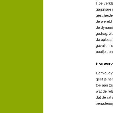
Hoe verkla
gangbare m
gescheiden
de wereld 
de dynamie
gedrag. Zo
de oplossi
gevallen i
beetje zo
Hoe werk
Eenvoudig 
geef je he
toe aan zij
wat de rel
dat de rat
benadering