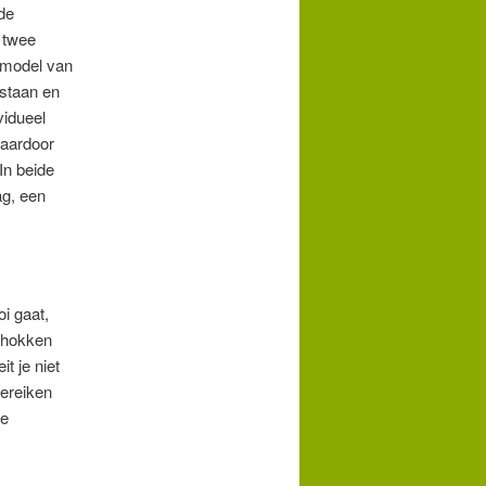
de
 twee
 model van
tstaan en
vidueel
waardoor
In beide
ag, een
oi gaat,
schokken
it je niet
bereiken
ze