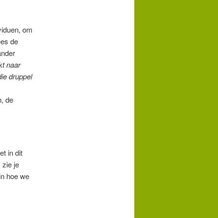
ividuen, om
ees de
ander
kt naar
die druppel
n, de
t in dit
zie je
in hoe we