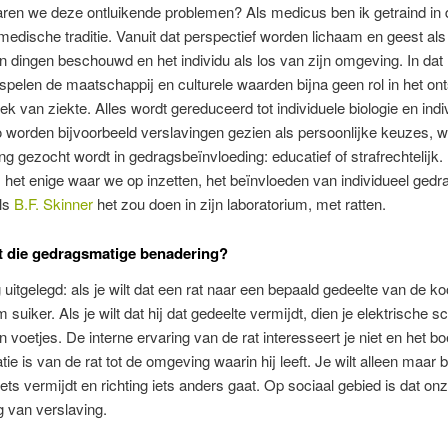
ren we deze ontluikende problemen? Als medicus ben ik getraind in 
edische traditie. Vanuit dat perspectief worden lichaam en geest als
 dingen beschouwd en het individu als los van zijn omgeving. In dat
spelen de maatschappij en culturele waarden bijna geen rol in het on
k van ziekte. Alles wordt gereduceerd tot individuele biologie en indi
 worden bijvoorbeeld verslavingen gezien als persoonlijke keuzes, 
ng gezocht wordt in gedragsbeïnvloeding: educatief of strafrechtelijk. 
s het enige waar we op inzetten, het beïnvloeden van individueel gedr
als
B.F. Skinner
het zou doen in zijn laboratorium, met ratten.
t die gedragsmatige benadering?
uitgelegd: als je wilt dat een rat naar een bepaald gedeelte van de ko
m suiker. Als je wilt dat hij dat gedeelte vermijdt, dien je elektrische 
n voetjes. De interne ervaring van de rat interesseert je niet en het boe
atie is van de rat tot de omgeving waarin hij leeft. Je wilt alleen maar 
 iets vermijdt en richting iets anders gaat. Op sociaal gebied is dat on
 van verslaving.