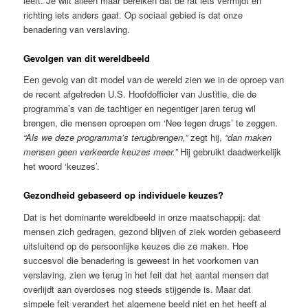
leeft. Je wilt alleen maar bereiken dat de rat iets vermijdt en
richting iets anders gaat. Op sociaal gebied is dat onze
benadering van verslaving.
Gevolgen van dit wereldbeeld
Een gevolg van dit model van de wereld zien we in de oproep van
de recent afgetreden U.S. Hoofdofficier van Justitie, die de
programma’s van de tachtiger en negentiger jaren terug wil
brengen, die mensen oproepen om ‘Nee tegen drugs’ te zeggen.
“Als we deze programma’s terugbrengen,”
zegt hij,
“dan maken
mensen geen verkeerde keuzes meer.”
Hij gebruikt daadwerkelijk
het woord ‘keuzes’.
Gezondheid gebaseerd op individuele keuzes?
Dat is het dominante wereldbeeld in onze maatschappij: dat
mensen zich gedragen, gezond blijven of ziek worden gebaseerd
uitsluitend op de persoonlijke keuzes die ze maken. Hoe
succesvol die benadering is geweest in het voorkomen van
verslaving, zien we terug in het feit dat het aantal mensen dat
overlijdt aan overdoses nog steeds stijgende is. Maar dat
simpele feit verandert het algemene beeld niet en het heeft al