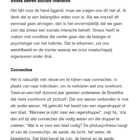
Stress betreft sociale interactie
Het lijkt voor de hand liggend, maar we vragen ons dit niet af. Ik
denk dat er een belangrijke reden voor is. Als we onszelf dit
eenmaal gaan afvragen, dan is het onvermijdelijk dat we gaan
zien dat stress een sociale interactie betreft. Stress heeft te
maken met condities die verder gaan dan de biologie of
psychologie van het individu. Dat te erkennen, zet ons
wereldbeeld en de manier waarop we onze maatschappij
organiseren onder druk.
Connecties
Het is natuurlijk niet nieuw om te kijken naar connecties, in
plaats van naar individuen, om te verklaren wat ons overkomt.
Twee-en-een-half duizend jaar geleden onderwees de Boeddha
dat niets voortkomt uit zichzelf. Dat ons wezen verbonden is met
elk ander wezen. Hij gebruikt het beeld van een regendruppel of
een blad.
“Wanneer je kijkt naar een regendruppel”,
zegt hij,
“sta
dan stil bij alle connecties die nodig waren om die druppel te
creëren.”
Wat is er voor een blad nodig? De photosynthese hangt
af van de zonneschijn, de aarde, de lucht, het water, de
bewatering. Dat blad bevat de zon, de hemel en de aarde.