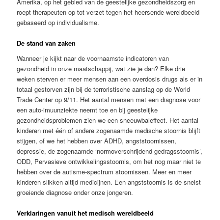
Amerika, op het gebied van de geestelijke gezondheidszorg en
roept therapeuten op tot verzet tegen het heersende wereldbeeld
gebaseerd op individualisme.
De stand van zaken
Wanneer je kijkt naar de voornaamste indicatoren van
gezondheid in onze maatschappij, wat zie je dan? Elke drie
weken sterven er meer mensen aan een overdosis drugs als er in
totaal gestorven zijn bij de terroristische aanslag op de World
Trade Center op 9/11. Het aantal mensen met een diagnose voor
een auto-imuunziekte neemt toe en bij geestelijke
gezondheidsproblemen zien we een sneeuwbaleffect. Het aantal
kinderen met één of andere zogenaamde medische stoornis blijft
stijgen, of we het hebben over ADHD, angststoornissen,
depressie, de zogenaamde ‘nor­mo­ver­schrij­dend-gedragsstoornis’,
ODD, Pervasieve ontwikkelingsstoornis, om het nog maar niet te
hebben over de autisme-spectrum stoornissen. Meer en meer
kinderen slikken altijd medicijnen. Een angststoornis is de snelst
groeiende diagnose onder onze jongeren.
Verklaringen vanuit het medisch wereldbeeld