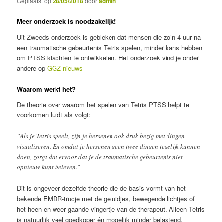
Geplaatst op
28/05/2018
door
admin
Meer onderzoek is noodzakelijk!
Uit Zweeds onderzoek is gebleken dat mensen die zo’n 4 uur na
een traumatische gebeurtenis Tetris spelen, minder kans hebben
om PTSS klachten te ontwikkelen. Het onderzoek vind je onder
andere op
GGZ-nieuws
Waarom werkt het?
De theorie over waarom het spelen van Tetris PTSS helpt te
voorkomen luidt als volgt:
“Als je Tetris speelt, zijn je hersenen ook druk bezig met dingen
visualiseren. En omdat je hersenen geen twee dingen tegelijk kunnen
doen, zorgt dat ervoor dat je de traumatische gebeurtenis niet
opnieuw kunt beleven.”
Dit is ongeveer dezelfde theorie die de basis vormt van het
bekende EMDR-trucje met de geluidjes, bewegende lichtjes of
het heen en weer gaande vingertje van de therapeut. Alleen Tetris
is natuurlijk veel goedkoper én mogelijk minder belastend.