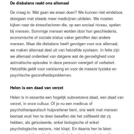
De disbalans raakt ons allemaal
De vraag is: Wat gaan we eraan doen? We kunnen niet eindeloos
doorgaan met steeds meer medicijnen uitdelen. We moeten
kijken naar de stressfactoren die, op een sociaal niveau, spelen
bij mensen. Sommige mensen worden door hun geschiedenis,
economische of sociale status vaker getroffen dan andere
mensen. Maar die disbalans heeft gevolgen voor ons allemaal,
we maken allemaal deel uit van hetzelfde systeem. In feite zijn
we allemaal onderdeel van datgene wat de gevoeligheid voor
astmatische episodes in deze persoon verergert of verbetert.
Hetzelfde geldt voor verslaving en voor de meeste fysieke en
psychische gezondheidsproblemen.
Helen is een daad van verzet
Helen is in essentie een hogelijk subversieve daad, een daad van
verzet, in onze cultuur. Of je nu een medicus of
psychotherapeutisch hulpverlener bent, ons werk met mensen
bestaat eruit hen te doen beseffen dat het zelfbeeld dat zij
hebben, als geïsoleerde, enkel biologische of enkel
psychologische wezens, niet klopt. En daarna hen te laten