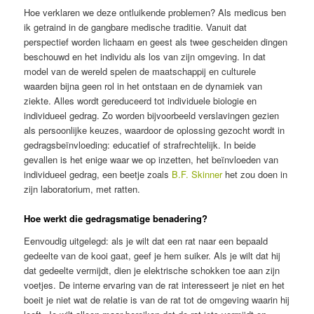
Hoe verklaren we deze ontluikende problemen? Als medicus ben
ik getraind in de gangbare medische traditie. Vanuit dat
perspectief worden lichaam en geest als twee gescheiden dingen
beschouwd en het individu als los van zijn omgeving. In dat
model van de wereld spelen de maatschappij en culturele
waarden bijna geen rol in het ontstaan en de dynamiek van
ziekte. Alles wordt gereduceerd tot individuele biologie en
individueel gedrag. Zo worden bijvoorbeeld verslavingen gezien
als persoonlijke keuzes, waardoor de oplossing gezocht wordt in
gedragsbeïnvloeding: educatief of strafrechtelijk. In beide
gevallen is het enige waar we op inzetten, het beïnvloeden van
individueel gedrag, een beetje zoals
B.F. Skinner
het zou doen in
zijn laboratorium, met ratten.
Hoe werkt die gedragsmatige benadering?
Eenvoudig uitgelegd: als je wilt dat een rat naar een bepaald
gedeelte van de kooi gaat, geef je hem suiker. Als je wilt dat hij
dat gedeelte vermijdt, dien je elektrische schokken toe aan zijn
voetjes. De interne ervaring van de rat interesseert je niet en het
boeit je niet wat de relatie is van de rat tot de omgeving waarin hij