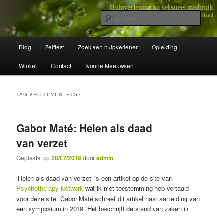
Spring
Spring
Wegwijzer in Traumaland
naar
naar
Zoek
de
de
primaire
secundaire
Hulpverlening na seksueel misbruik
Hoofdmenu
inhoud
inhoud
Blog
Zelftest
Zoek een hulpverlener
Opleiding
Winkel
Contact
Ivonne Meeuwsen
TAG ARCHIEVEN:
PTSS
Gabor Maté: Helen als daad
van verzet
Geplaatst op
28/07/2019
door
admin
‘Helen als daad van verzet’ is een artikel op de site van
Psychotherapy Network
wat ik met toestemming heb vertaald
voor deze site. Gabor Maté schreef dit artikel naar aanleiding van
een symposium in 2019. Het beschrijft de stand van zaken in