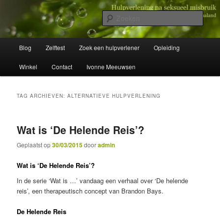
Spring
Spring
Wegwijzer in Traumaland
naar
naar
Zoek
de
de
primaire
secundaire
Hulpverlening na seksueel misbruik
Hoofdmenu
inhoud
inhoud
Blog
Zelftest
Zoek een hulpverlener
Opleiding
Winkel
Contact
Ivonne Meeuwsen
TAG ARCHIEVEN:
ALTERNATIEVE HULPVERLENING
Wat is ‘De Helende Reis’?
Geplaatst op
30/03/2015
door
admin
Wat is ‘De Helende Reis’?
In de serie ‘Wat is …’ vandaag een verhaal over ‘De helende
reis’, een therapeutisch concept van Brandon Bays.
De Helende Reis