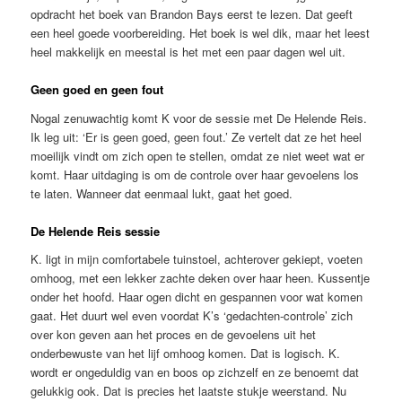
opdracht het boek van Brandon Bays eerst te lezen. Dat geeft
een heel goede voorbereiding. Het boek is wel dik, maar het leest
heel makkelijk en meestal is het met een paar dagen wel uit.
Geen goed en geen fout
Nogal zenuwachtig komt K voor de sessie met De Helende Reis.
Ik leg uit: ‘Er is geen goed, geen fout.’ Ze vertelt dat ze het heel
moeilijk vindt om zich open te stellen, omdat ze niet weet wat er
komt. Haar uitdaging is om de controle over haar gevoelens los
te laten. Wanneer dat eenmaal lukt, gaat het goed.
De Helende Reis sessie
K. ligt in mijn comfortabele tuinstoel, achterover gekiept, voeten
omhoog, met een lekker zachte deken over haar heen. Kussentje
onder het hoofd. Haar ogen dicht en gespannen voor wat komen
gaat. Het duurt wel even voordat K’s ‘gedachten-controle’ zich
over kon geven aan het proces en de gevoelens uit het
onderbewuste van het lijf omhoog komen. Dat is logisch. K.
wordt er ongeduldig van en boos op zichzelf en ze benoemt dat
gelukkig ook. Dat is precies het laatste stukje weerstand. Nu