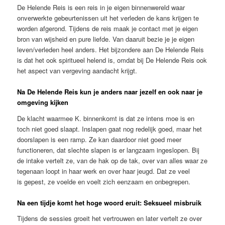
De Helende Reis is een reis in je eigen binnenwereld waar
onverwerkte gebeurtenissen uit het verleden de kans krijgen te
worden afgerond. Tijdens de reis maak je contact met je eigen
bron van wijsheid en pure liefde. Van daaruit bezie je je eigen
leven/verleden heel anders. Het bijzondere aan De Helende Reis
is dat het ook spiritueel helend is, omdat bij De Helende Reis ook
het aspect van vergeving aandacht krijgt.
Na De Helende Reis kun je anders naar jezelf en ook naar je
omgeving kijken
De klacht waarmee K. binnenkomt is dat ze intens moe is en
toch niet goed slaapt. Inslapen gaat nog redelijk goed, maar het
doorslapen is een ramp. Ze kan daardoor niet goed meer
functioneren, dat slechte slapen is er langzaam ingeslopen. Bij
de intake vertelt ze, van de hak op de tak, over van alles waar ze
tegenaan loopt in haar werk en over haar jeugd. Dat ze veel
is gepest, ze voelde en voelt zich eenzaam en onbegrepen.
Na een tijdje komt het hoge woord eruit: Seksueel misbruik
Tijdens de sessies groeit het vertrouwen en later vertelt ze over