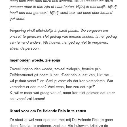
haar) best was toen deze ons kwetste. We onthouden dat deze
persoon meer is dan zijn of haar fouten. Hij/zij is menselijk, hij/zij
heeft een fout gemaakt, hij/zij wordt ook wel eens door iemand
gekwetst.
Vergeving vindt uiteindelijk in jezelf plaats. We vergeven om
onszelf te genezen. Het gedrag van iemand anders, is het gedrag
van iemand anders. We hoeven het gedrág niet te vergeven,
alleen de persoon.
Ingehouden woede, zielepijn
Zoveel ingehouden woede, zoveel zielepijn, fysieke pijn.
Zelfdestructief gif noem ik het. ‘Daar heb je last van, lijkt me….
wil je daar vanaf?’ en ‘Stel je voor: als dat kan veranderen. Wat
verandert er dan mee? Voel eens, hoe zou dat zijn?’
K. wil er maar wat graag van af, maar kan niet geloven dat ze er
ooit vanaf zal komen!
Ik stel voor om De Helende Reis in te zetten
Ze staat er wel voor open om met mij De Helende Reis te gaan
doen. Nou ja, te proberen, zegt ze. Als huiswerk krijgt ze de