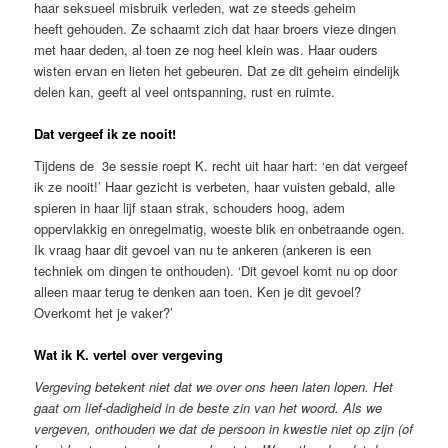
haar seksueel misbruik verleden, wat ze steeds geheim
heeft gehouden. Ze schaamt zich dat haar broers vieze dingen
met haar deden, al toen ze nog heel klein was. Haar ouders
wisten ervan en lieten het gebeuren. Dat ze dit geheim eindelijk
delen kan, geeft al veel ontspanning, rust en ruimte.
Dat vergeef ik ze nooit!
Tijdens de 3e sessie roept K. recht uit haar hart: ‘en dat vergeef
ik ze nooit!’ Haar gezicht is verbeten, haar vuisten gebald, alle
spieren in haar lijf staan strak, schouders hoog, adem
oppervlakkig en onregelmatig, woeste blik en onbetraande ogen.
Ik vraag haar dit gevoel van nu te ankeren (ankeren is een
techniek om dingen te onthouden). ‘Dit gevoel komt nu op door
alleen maar terug te denken aan toen. Ken je dit gevoel?
Overkomt het je vaker?’
Wat ik K. vertel over vergeving
Vergeving betekent niet dat we over ons heen laten lopen. Het
gaat om lief-dadigheid in de beste zin van het woord. Als we
vergeven, onthouden we dat de persoon in kwestie niet op zijn (of