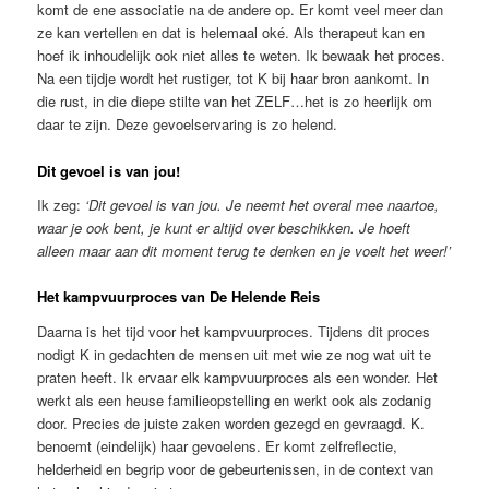
komt de ene associatie na de andere op. Er komt veel meer dan
ze kan vertellen en dat is helemaal oké. Als therapeut kan en
hoef ik inhoudelijk ook niet alles te weten. Ik bewaak het proces.
Na een tijdje wordt het rustiger, tot K bij haar bron aankomt. In
die rust, in die diepe stilte van het ZELF…het is zo heerlijk om
daar te zijn. Deze gevoelservaring is zo helend.
Dit gevoel is van jou!
Ik zeg:
‘Dit gevoel is van jou. Je neemt het overal mee naartoe,
waar je ook bent, je kunt er altijd over beschikken. Je hoeft
alleen maar aan dit moment terug te denken en je voelt het weer!’
Het kampvuurproces van De Helende Reis
Daarna is het tijd voor het kampvuurproces. Tijdens dit proces
nodigt K in gedachten de mensen uit met wie ze nog wat uit te
praten heeft. Ik ervaar elk kampvuurproces als een wonder. Het
werkt als een heuse familieopstelling en werkt ook als zodanig
door. Precies de juiste zaken worden gezegd en gevraagd. K.
benoemt (eindelijk) haar gevoelens. Er komt zelfreflectie,
helderheid en begrip voor de gebeurtenissen, in de context van