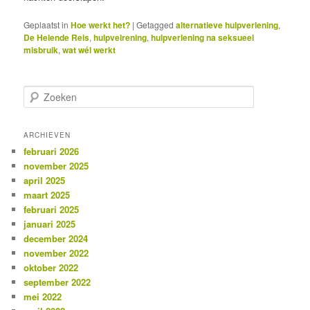
Geplaatst in
Hoe werkt het?
|
Getagged
alternatieve hulpverlening
,
De Helende Reis
,
hulpvelrening
,
hulpverlening na seksueel
misbruik
,
wat wél werkt
Z
o
e
k
ARCHIEVEN
e
februari 2026
n
november 2025
april 2025
maart 2025
februari 2025
januari 2025
december 2024
november 2022
oktober 2022
september 2022
mei 2022