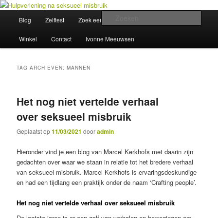
Spring
Spring
Wegwijzer in Traumaland
naar
naar
Hoofdmenu
Zoek
Blog
Zelftest
Zoek een hulpverlener
Opleiding
de
de
primaire
secundaire
Hulpverlening na seksueel misbruik
Winkel
Contact
Ivonne Meeuwsen
inhoud
inhoud
TAG ARCHIEVEN:
MANNEN
Het nog niet vertelde verhaal
over seksueel misbruik
Geplaatst op
11/03/2021
door
admin
Hieronder vind je een blog van Marcel Kerkhofs met daarin zijn
gedachten over waar we staan in relatie tot het bredere verhaal
van seksueel misbruik. Marcel Kerkhofs is ervaringsdeskundige
en had een tijdlang een praktijk onder de naam ‘Crafting people’.
Het nog niet vertelde verhaal over seksueel misbruik
De laatste jaren is er een golf van verhalen en bewegingen om