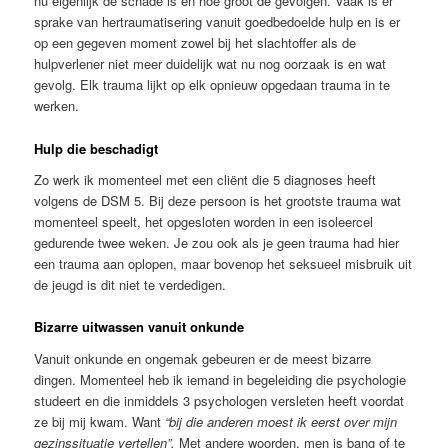
nu eigenlijk de schade is én hoe groot de gevolgen. Vaak is er
sprake van hertraumatisering vanuit goedbedoelde hulp en is er
op een gegeven moment zowel bij het slachtoffer als de
hulpverlener niet meer duidelijk wat nu nog oorzaak is en wat
gevolg. Elk trauma lijkt op elk opnieuw opgedaan trauma in te
werken.
Hulp die beschadigt
Zo werk ik momenteel met een cliënt die 5 diagnoses heeft
volgens de DSM 5. Bij deze persoon is het grootste trauma wat
momenteel speelt, het opgesloten worden in een isoleercel
gedurende twee weken. Je zou ook als je geen trauma had hier
een trauma aan oplopen, maar bovenop het seksueel misbruik uit
de jeugd is dit niet te verdedigen.
Bizarre uitwassen vanuit onkunde
Vanuit onkunde en ongemak gebeuren er de meest bizarre
dingen. Momenteel heb ik iemand in begeleiding die psychologie
studeert en die inmiddels 3 psychologen versleten heeft voordat
ze bij mij kwam. Want
“bij die anderen moest ik eerst over mijn
gezinssituatie vertellen”.
Met andere woorden, men is bang of te