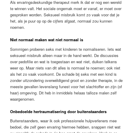
Als ervaringsdeskundige therapeut merk ik dat er nog een wereld
te winnen valt. Het sociale ongemak moet er vanaf, er moet over
gesproken worden. Seksueel misbruik komt zo vaak voor dat je
het, als je puur op op de cijfers afgaat, normaal zou kunnen
noemen.
Niet normaal maken wat niet normaal is
Sommigen proberen seks met kinderen te normaliseren. Iets wat
seksueel misbruik alleen maar in de hand werkt. De discussies
over pedofilie en wat is toegestaan en wat niet, duiken telkens
weer op. Maar niets van dit alles is normaal te noemen; ook niet
als het zo vaak voorkomt. De schade bij seks met een kind is
zonder uitzondering overwéldigend groot en zonder therapie, in de
meeste gevallen levenslang funest voor het slachtoffer en zijn (of
haar) omgeving. Dit heb in inmiddels helaas talloze malen zelf
waargenomen.
Onbedoelde hertraumatisering door buitenstaanders
Buitenstaanders, waar ik ook professionele hulpverleners mee
bedoel, die zelf geen ervaring hiermee hebben, snappen niet wat