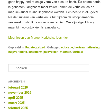
geen happy-end of enige vorm van closure heeft. De eerste horde
is genomen, langzaam maar zeker komen de verhalen los en
mag seksueel misbruik gehoord worden. Een beetje in elk geval.
Na de tsunami van verhalen is het tijd om de sloophamer die
seksueel misbruik is onder ogen te zien. We zijn eigenlijk nog
maar bij hoofdstuk één is aanbeland.
Meer lezen van Marcel Kerkhofs, lees hier
Geplaatst in
Uncategorized
|
Getagged
educatie
,
hertraumatisering
,
hulpverlening
,
langetermijngevolgen
,
mannen
,
verhaal
Z
o
e
k
ARCHIEVEN
e
februari 2026
n
november 2025
april 2025
maart 2025
februari 2025