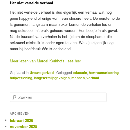
Het niet vertelde verhaal …
Het niet vertelde verhaal is dus eigenlijk een verhaal wat nog
geen happy-end of enige vorm van closure heeft. De eerste horde
is genomen, langzaam maar zeker komen de verhalen los en
mag seksueel misbruik gehoord worden. Een beetje in elk geval.
Na de tsunami van verhalen is het tijd om de sloophamer die
seksueel misbruik is onder ogen te zien. We zijn eigenlijk nog
maar bij hoofdstuk één is aanbeland.
Meer lezen van Marcel Kerkhofs, lees hier
Geplaatst in
Uncategorized
|
Getagged
educatie
,
hertraumatisering
,
hulpverlening
,
langetermijngevolgen
,
mannen
,
verhaal
Z
o
e
k
ARCHIEVEN
e
februari 2026
n
november 2025