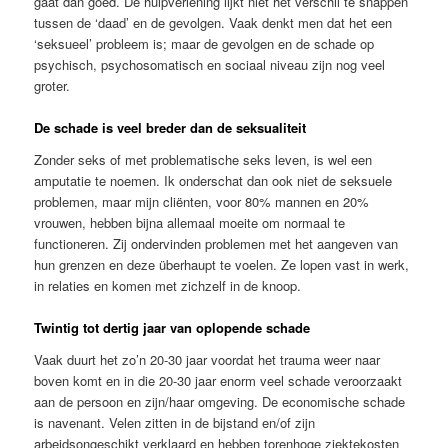
gaat dan goed. De hulpverlening lijkt niet het verschil te snappen
tussen de ‘daad’ en de gevolgen. Vaak denkt men dat het een
‘seksueel’ probleem is; maar de gevolgen en de schade op
psychisch, psychosomatisch en sociaal niveau zijn nog veel
groter.
De schade is veel breder dan de seksualiteit
Zonder seks of met problematische seks leven, is wel een
amputatie te noemen. Ik onderschat dan ook niet de seksuele
problemen, maar mijn cliënten, voor 80% mannen en 20%
vrouwen, hebben bijna allemaal moeite om normaal te
functioneren. Zij ondervinden problemen met het aangeven van
hun grenzen en deze überhaupt te voelen. Ze lopen vast in werk,
in relaties en komen met zichzelf in de knoop.
Twintig tot dertig jaar van oplopende schade
Vaak duurt het zo’n 20-30 jaar voordat het trauma weer naar
boven komt en in die 20-30 jaar enorm veel schade veroorzaakt
aan de persoon en zijn/haar omgeving. De economische schade
is navenant. Velen zitten in de bijstand en/of zijn
arbeidsongeschikt verklaard en hebben torenhoge ziektekosten