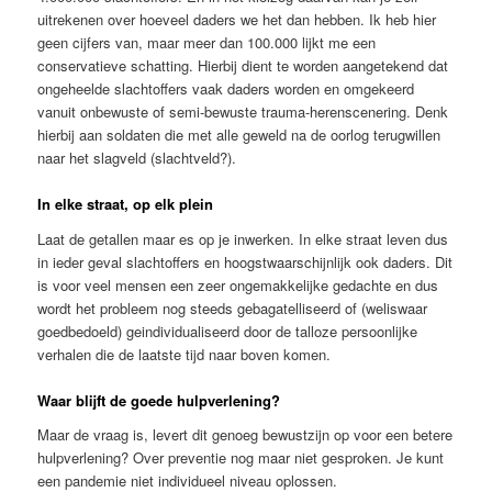
uitrekenen over hoeveel daders we het dan hebben. Ik heb hier
geen cijfers van, maar meer dan 100.000 lijkt me een
conservatieve schatting. Hierbij dient te worden aangetekend dat
ongeheelde slachtoffers vaak daders worden en omgekeerd
vanuit onbewuste of semi-bewuste trauma-herenscenering. Denk
hierbij aan soldaten die met alle geweld na de oorlog terugwillen
naar het slagveld (slachtveld?).
In elke straat, op elk plein
Laat de getallen maar es op je inwerken. In elke straat leven dus
in ieder geval slachtoffers en hoogstwaarschijnlijk ook daders. Dit
is voor veel mensen een zeer ongemakkelijke gedachte en dus
wordt het probleem nog steeds gebagatelliseerd of (weliswaar
goedbedoeld) geindividualiseerd door de talloze persoonlijke
verhalen die de laatste tijd naar boven komen.
Waar blijft de goede hulpverlening?
Maar de vraag is, levert dit genoeg bewustzijn op voor een betere
hulpverlening? Over preventie nog maar niet gesproken. Je kunt
een pandemie niet individueel niveau oplossen.