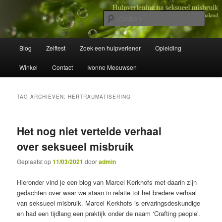
Spring
Spring
Wegwijzer in Traumaland
naar
naar
Zoek
de
de
primaire
secundaire
Hulpverlening na seksueel misbruik
Hoofdmenu
inhoud
inhoud
Blog
Zelftest
Zoek een hulpverlener
Opleiding
Winkel
Contact
Ivonne Meeuwsen
TAG ARCHIEVEN:
HERTRAUMATISERING
Het nog niet vertelde verhaal
over seksueel misbruik
Geplaatst op
11/03/2021
door
admin
Hieronder vind je een blog van Marcel Kerkhofs met daarin zijn
gedachten over waar we staan in relatie tot het bredere verhaal
van seksueel misbruik. Marcel Kerkhofs is ervaringsdeskundige
en had een tijdlang een praktijk onder de naam ‘Crafting people’.