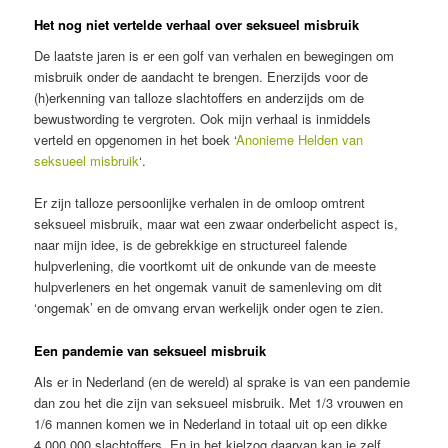
Het nog niet vertelde verhaal over seksueel misbruik
De laatste jaren is er een golf van verhalen en bewegingen om
misbruik onder de aandacht te brengen. Enerzijds voor de
(h)erkenning van talloze slachtoffers en anderzijds om de
bewustwording te vergroten. Ook mijn verhaal is inmiddels
verteld en opgenomen in het boek ‘
Anonieme Helden van
seksueel misbruik
‘.
Er zijn talloze persoonlijke verhalen in de omloop omtrent
seksueel misbruik, maar wat een zwaar onderbelicht aspect is,
naar mijn idee, is de gebrekkige en structureel falende
hulpverlening, die voortkomt uit de onkunde van de meeste
hulpverleners en het ongemak vanuit de samenleving om dit
‘ongemak’ en de omvang ervan werkelijk onder ogen te zien.
Een pandemie van seksueel misbruik
Als er in Nederland (en de wereld) al sprake is van een pandemie
dan zou het die zijn van seksueel misbruik. Met 1/3 vrouwen en
1/6 mannen komen we in Nederland in totaal uit op een dikke
4.000.000 slachtoffers. En in het kielzog daarvan kan je zelf