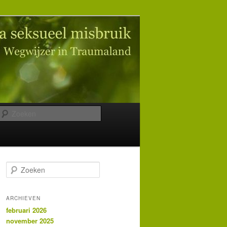
Zoeken
Z
o
e
k
ARCHIEVEN
e
februari 2026
n
november 2025