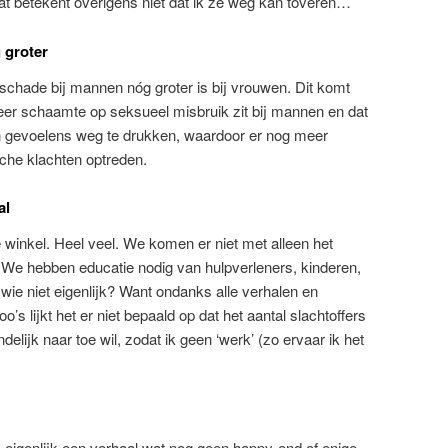
Dat betekent overigens niet dat ik ze weg kan toveren…
 groter
e schade bij mannen nóg groter is bij vrouwen. Dit komt
eer schaamte op seksueel misbruik zit bij mannen en dat
 gevoelens weg te drukken, waardoor er nog meer
he klachten optreden.
al
e winkel. Heel veel. We komen er niet met alleen het
. We hebben educatie nodig van hulpverleners, kinderen,
wie niet eigenlijk? Want ondanks alle verhalen en
’s lijkt het er niet bepaald op dat het aantal slachtoffers
ndelijk naar toe wil, zodat ik geen ‘werk’ (zo ervaar ik het
us eigenlijk een verhaal wat nog geen happy-end of enige