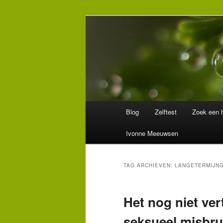
Spring
Spring
Wegwijzer in Traumaland
naar
naar
de
de
Hulpverlening
primaire
secundaire
inhoud
inhoud
Hoofdmenu
Blog
Zelftest
Zoek een h
Ivonne Meeuwsen
TAG ARCHIEVEN:
LANGETERMIJN
Het nog niet ver
seksueel misbru