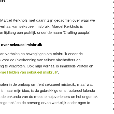
n Marcel Kerkhofs met daarin zijn gedachten over waar we
e verhaal van seksueel misbruik. Marcel Kerkhofs is
 tijdlang een praktijk onder de naam ‘Crafting people’.
l over seksueel misbruik
f van verhalen en bewegingen om misbruik onder de
 voor de (h)erkenning van talloze slachtoffers en
 te vergroten. Ook mijn verhaal is inmiddels verteld en
eme Helden van seksueel misbruik
‘.
erhalen in de omloop omtrent seksueel misbruik, maar wat
s, naar mijn idee, is de gebrekkige en structureel falende
uit de onkunde van de meeste hulpverleners en het ongemak
‘ongemak’ en de omvang ervan werkelijk onder ogen te