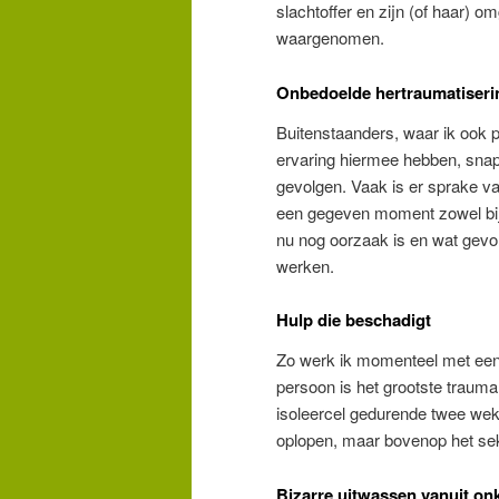
slachtoffer en zijn (of haar) o
waargenomen.
Onbedoelde hertraumatiseri
Buitenstaanders, waar ik ook p
ervaring hiermee hebben, snapp
gevolgen. Vaak is er sprake va
een gegeven moment zowel bij h
nu nog oorzaak is en wat gevol
werken.
Hulp die beschadigt
Zo werk ik momenteel met een 
persoon is het grootste traum
isoleercel gedurende twee wek
oplopen, maar bovenop het seksu
Bizarre uitwassen vanuit o