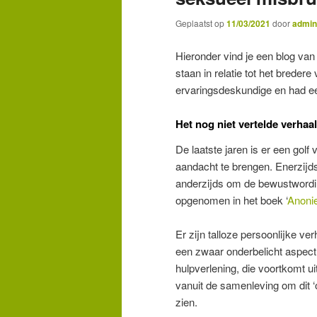
Geplaatst op
11/03/2021
door
admin
Hieronder vind je een blog va
staan in relatie tot het breder
ervaringsdeskundige en had een
Het nog niet vertelde verhaa
De laatste jaren is er een gol
aandacht te brengen. Enerzijds
anderzijds om de bewustwording
opgenomen in het boek ‘
Anoni
Er zijn talloze persoonlijke v
een zwaar onderbelicht aspect i
hulpverlening, die voortkomt 
vanuit de samenleving om dit 
zien.