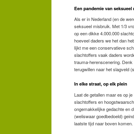
Een pandemie van seksueel 
Als er in Nederland (en de wer
seksueel misbruik. Met 1/3 vr
op een dikke 4.000.000 slachtof
hoeveel daders we het dan heb
lijkt me een conservatieve sch
slachtoffers vaak daders wor
trauma-herenscenering. Denk hi
terugwillen naar het slagveld (
In elke straat, op elk plein
Laat de getallen maar es op je 
slachtoffers en hoogstwaarschi
ongemakkelijke gedachte en du
(weliswaar goedbedoeld) geindi
laatste tijd naar boven komen.