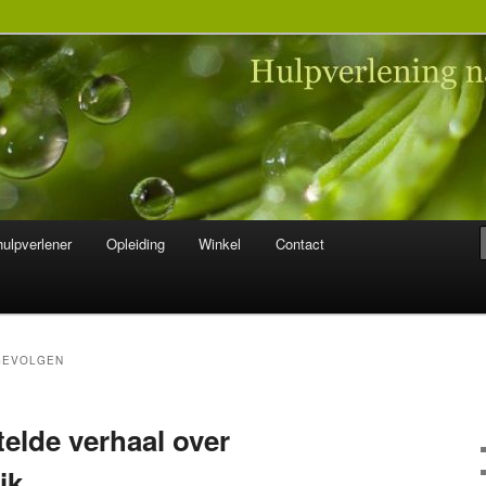
 na seksueel misbruik
ulpverlener
Opleiding
Winkel
Contact
GEVOLGEN
telde verhaal over
ik