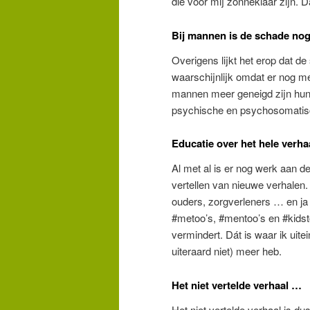
die voor mij zonneklaar zijn. 
Bij mannen is de schade nog
Overigens lijkt het erop dat d
waarschijnlijk omdat er nog m
mannen meer geneigd zijn hun
psychische en psychosomatisc
Educatie over het hele verha
Al met al is er nog werk aan d
vertellen van nieuwe verhalen
ouders, zorgverleners … en ja 
#metoo’s, #mentoo’s en #kidstoo
vermindert. Dát is waar ik uitei
uiteraard niet) meer heb.
Het niet vertelde verhaal …
Het niet vertelde verhaal is d