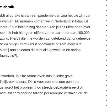
misbruik
eld) al sprake is van een pandemie dan zou het die zijn van
ouwen en 1/6 mannen komen we in Nederland in totaal uit
fers. En in het kielzog daarvan kan je zelf uitrekenen over
ben. Ik heb hier geen cijfers van, maar meer dan 100.000
atting. Hierbij dient te worden aangetekend dat ongeheelde
den en omgekeerd vanuit onbewuste of semi-bewuste
erbij aan soldaten die met alle geweld na de oorlog
slachtveld?).
inwerken. In elke straat leven dus in ieder geval
jnlijk ook daders. Dit is voor veel mensen een zeer
s wordt het probleem nog steeds gebagatelliseerd of
vidualiseerd door de talloze persoonlijke verhalen die de