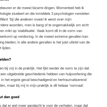
beuren er de meest bizarre dingen. Momenteel heb ik
hologie studeert en die inmiddels 3 psychologen versleten
. Want
“bij die anderen moest ik eerst over mijn
dere woorden, men is bang of te ongemakkelijk om echt
en mikt op ‘stabilisatie’. Vaak komt dit in de vorm van
 neerkomt op verdoving. In de meest extreme gevallen kan
sing bieden; in alle andere gevallen is het juist uitstel van de
 lijden.
eelden?
n bij mij in de praktijk. Het lijkt eerder de norm te zijn dat
 een uitgebreide geschiedenis hebben van hulpverlening die
en in het ergste geval beschadigend en hertraumatiserend
en, maar bij mij in mijn praktijk is dit helaas ‘normaal’.
out dan goed
 is dat er wel meer aandacht is voor de verhalen, maar dat