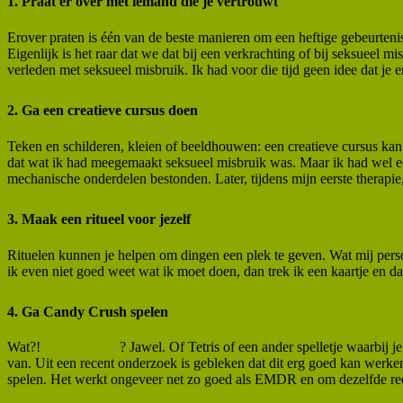
1. Praat er over met iemand die je vertrouwt
Erover praten is één van de beste manieren om een heftige gebeurtenis ee
Eigenlijk is het raar dat we dat bij een verkrachting of bij seksueel m
verleden met seksueel misbruik. Ik had voor die tijd geen idee dat je e
2. Ga een creatieve cursus doen
Teken en schilderen, kleien of beeldhouwen: een creatieve cursus kan 
dat wat ik had meegemaakt seksueel misbruik was. Maar ik had wel een
mechanische onderdelen bestonden. Later, tijdens mijn eerste therapie, 
3. Maak een ritueel voor jezelf
Rituelen kunnen je helpen om dingen een plek te geven. Wat mij persoo
ik even niet goed weet wat ik moet doen, dan trek ik een kaartje en d
4. Ga Candy Crush spelen
Wat?!
Candy Crush
? Jawel. Of Tetris of een ander spelletje waarbij 
van. Uit een recent onderzoek is gebleken dat dit erg goed kan werken
spelen. Het werkt ongeveer net zo goed als EMDR en om dezelfde reden