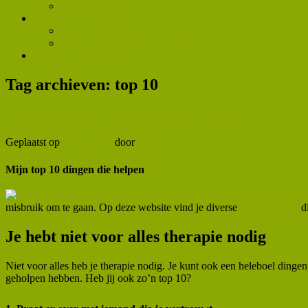
Winkel retouren
Contact
Aanmelden voor het netwerk als therapeut
Klachtenprocedure
Ivonne Meeuwsen
Tag archieven:
top 10
10 dingen die helpen na seksueel misbruik
Geplaatst op
12/05/2014
door
admin
Mijn top 10 dingen die helpen
misbruik om te gaan. Op deze website vind je diverse
hulpverleners
di
Je hebt niet voor alles therapie nodig
Niet voor alles heb je therapie nodig. Je kunt ook een heleboel dinge
geholpen hebben. Heb jij ook zo’n top 10?