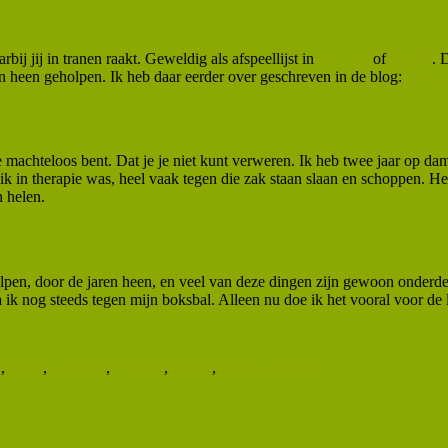
bij jij in tranen raakt. Geweldig als afspeellijst in
youtube
of
spotify
. 
n heen geholpen. Ik heb daar eerder over geschreven in de blog:
‘I want
je machteloos bent. Dat je je niet kunt verweren. Ik heb twee jaar op d
 ik in therapie was, heel vaak tegen die zak staan slaan en schoppen. H
n helen.
olpen, door de jaren heen, en veel van deze dingen zijn gewoon onderde
 ik nog steeds tegen mijn boksbal. Alleen nu doe ik het vooral voor de l
k
,
leven
,
misbruik
,
therapie
,
top 10
,
zelfverdediging