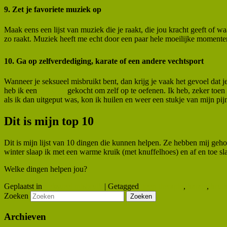
9. Zet je favoriete muziek op
Maak eens een lijst van muziek die je raakt, die jou kracht geeft of waar
zo raakt. Muziek heeft me echt door een paar hele moeilijke momente
10. Ga op zelfverdediging, karate of een andere vechtsport
Wanneer je seksueel misbruikt bent, dan krijg je vaak het gevoel dat 
heb ik een
bokszak
gekocht om zelf op te oefenen. Ik heb, zeker toen
als ik dan uitgeput was, kon ik huilen en weer een stukje van mijn pij
Dit is mijn top 10
Dit is mijn lijst van 10 dingen die kunnen helpen. Ze hebben mij geh
winter slaap ik met een warme kruik (met knuffelhoes) en af en toe sla
Welke dingen helpen jou?
Geplaatst in
Seksueel misbruik
|
Getagged
geen therapie
,
karate
,
krui
Zoeken
Archieven