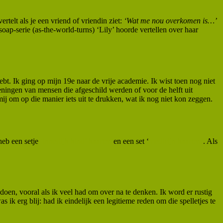
ertelt als je een vriend of vriendin ziet:
‘Wat me nou overkomen is…’
soap-serie (as-the-world-turns) ‘Lily’ hoorde vertellen over haar
t. Ik ging op mijn 19e naar de vrije academie. Ik wist toen nog niet
eningen van mensen die afgeschild werden of voor de helft uit
 mij om op die manier iets uit te drukken, wat ik nog niet kon zeggen.
heb een setje
‘innerlijk kind’ kaarten
en een set ‘
medicijn kaarten’
. Als
 doen, vooral als ik veel had om over na te denken. Ik word er rustig
k erg blij: had ik eindelijk een legitieme reden om die spelletjes te