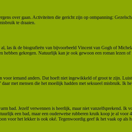
ergens over gaan. Activiteiten die gericht zijn op ontspanning: Gezels
misbruik te draaien.
er al, las ik de biografieën van bijvoorbeeld Vincent van Gogh of Mich
n hebben gekregen. Natuurlijk kan je ook gewoon een roman lezen of 
en voor iemand anders. Dat hoeft niet ingewikkeld of groot te zijn. Luis
te’ daar met mensen die het moeilijk hadden met seksueel misbruik. Ik h
arm bad. Jezelf verwennen is heerlijk, maar niet vanzelfsprekend. Ik 
atuurlijk een bad, maar een ouderwetse rubberen kruik koop je al voor 4
 Gewoon voor het lekker is ook oké. Tegenwoordig geef ik het vaak op a