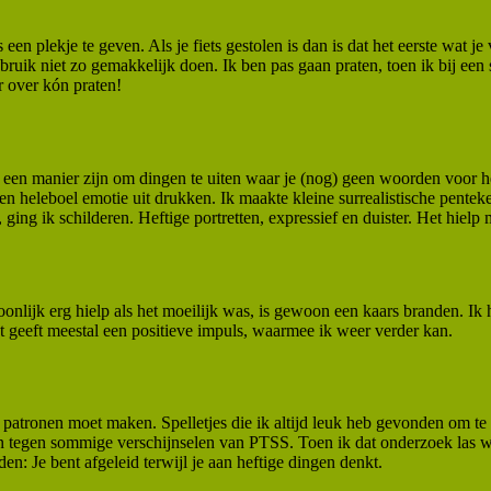
n plekje te geven. Als je fiets gestolen is dan is dat het eerste wat je v
isbruik niet zo gemakkelijk doen. Ik ben pas gaan praten, toen ik bij een 
r over kón praten!
een manier zijn om dingen te uiten waar je (nog) geen woorden voor heb
 heleboel emotie uit drukken. Ik maakte kleine surrealistische pentek
ging ik schilderen. Heftige portretten, expressief en duister. Het hielp
nlijk erg hielp als het moeilijk was, is gewoon een kaars branden. Ik 
at geeft meestal een positieve impuls, waarmee ik weer verder kan.
je patronen moet maken. Spelletjes die ik altijd leuk heb gevonden om te
 tegen sommige verschijnselen van PTSS. Toen ik dat onderzoek las was i
: Je bent afgeleid terwijl je aan heftige dingen denkt.