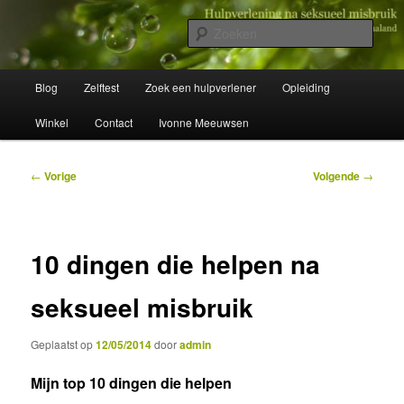
Spring
Wegwijzer in Traumaland
naar
Zoek
de
primaire
Hulpverlening na seksueel misbruik
Hoofdmenu
inhoud
Blog
Zelftest
Zoek een hulpverlener
Opleiding
Winkel
Contact
Ivonne Meeuwsen
Bericht
←
Vorige
Volgende
→
navigatie
10 dingen die helpen na
seksueel misbruik
Geplaatst op
12/05/2014
door
admin
Mijn top 10 dingen die helpen