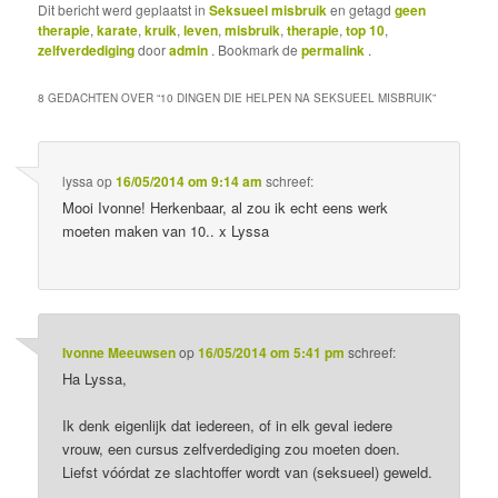
Dit bericht werd geplaatst in
Seksueel misbruik
en getagd
geen
therapie
,
karate
,
kruik
,
leven
,
misbruik
,
therapie
,
top 10
,
zelfverdediging
door
admin
. Bookmark de
permalink
.
8 GEDACHTEN OVER “
10 DINGEN DIE HELPEN NA SEKSUEEL MISBRUIK
”
lyssa
op
16/05/2014 om 9:14 am
schreef:
Mooi Ivonne! Herkenbaar, al zou ik echt eens werk
moeten maken van 10.. x Lyssa
Ivonne Meeuwsen
op
16/05/2014 om 5:41 pm
schreef:
Ha Lyssa,
Ik denk eigenlijk dat iedereen, of in elk geval iedere
vrouw, een cursus zelfverdediging zou moeten doen.
Liefst vóórdat ze slachtoffer wordt van (seksueel) geweld.