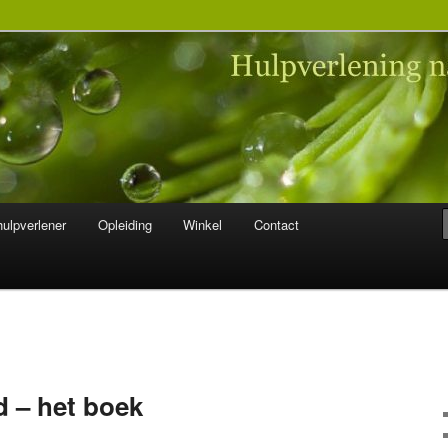
 na seksueel misbruik
ulpverlener
Opleiding
Winkel
Contact
d – het boek