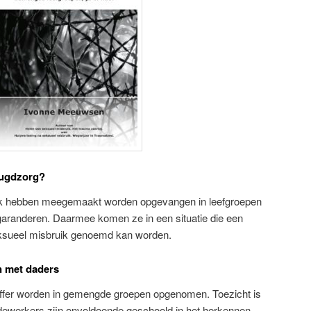
eugdzorg?
ik hebben meegemaakt worden opgevangen in leefgroepen
 garanderen. Daarmee komen ze in een situatie die een
eksueel misbruik genoemd kan worden.
n met daders
offer worden in gemengde groepen opgenomen. Toezicht is
dewerkers zijn onvoldoende geschoold in het herkennen