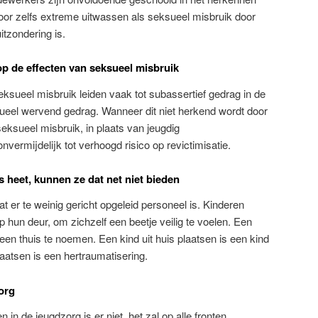
or zelfs extreme uitwassen als seksueel misbruik door
tzondering is.
op de effecten van seksueel misbruik
eksueel misbruik leiden vaak tot subassertief gedrag in de
ueel wervend gedrag. Wanneer dit niet herkend wordt door
eksueel misbruik, in plaats van jeugdig
nvermijdelijk tot verhoogd risico op revictimisatie.
s heet, kunnen ze dat net niet bieden
at er te weinig gericht opgeleid personeel is. Kinderen
 hun deur, om zichzelf een beetje veilig te voelen. Een
een thuis te noemen. Een kind uit huis plaatsen is een kind
aatsen is een hertraumatisering.
org
in de jeugdzorg is er niet, het zal op alle fronten