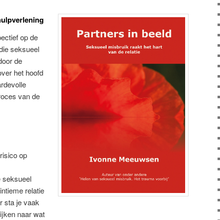
hulpverlening
ectief op de
die seksueel
door de
over het hoofd
ardevolle
proces van de
risico op
e seksueel
intieme relatie
r sta je vaak
ijken naar wat