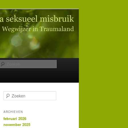
Zoeken
Z
o
e
k
ARCHIEVEN
e
februari 2026
n
november 2025