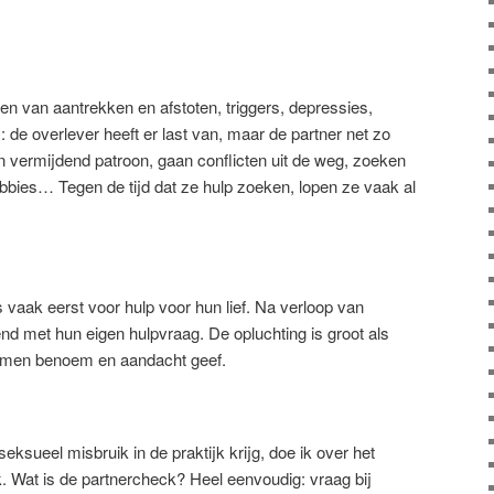
n van aantrekken en afstoten, triggers, depressies,
 de overlever heeft er last van, maar de partner net zo
n vermijdend patroon, gaan conflicten uit de weg, zoeken
hobbies… Tegen de tijd dat ze hulp zoeken, lopen ze vaak al
s vaak eerst voor hulp voor hun lief. Na verloop van
d met hun eigen hulpvraag. De opluchting is groot als
oblemen benoem en aandacht geef.
ksueel misbruik in de praktijk krijg, doe ik over het
 Wat is de partnercheck? Heel eenvoudig: vraag bij