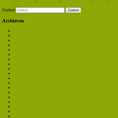
therapie
,
overdracht
,
schuldgevoel
,
seksueel misbruik
,
shoppen
,
therapeut
,
therapie
Zoeken
Archieven
februari 2026
november 2025
april 2025
maart 2025
februari 2025
januari 2025
december 2024
november 2022
oktober 2022
september 2022
mei 2022
april 2022
maart 2022
januari 2022
september 2021
mei 2021
maart 2021
december 2020
mei 2020