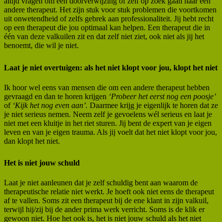
altijd vragen om een doorverwijzing of zelf op zoek gaan naar een
andere therapeut. Het zijn stuk voor stuk problemen die voortkomen
uit onwetendheid of zelfs gebrek aan professionaliteit. Jij hebt recht
op een therapeut die jou optimaal kan helpen. Een therapeut die in
één van deze valkuilen zit en dat zelf niet ziet, ook niet als jij het
benoemt, die wil je niet.
Laat je niet overtuigen: als het niet klopt voor jou, klopt het niet
Ik hoor wel eens van mensen die om een andere therapeut hebben
gevraagd en dan te horen krijgen
‘Probeer het eerst nog een poosje’
of
‘Kijk het nog even aan’.
Daarmee krijg je eigenlijk te horen dat ze
je niet serieus nemen. Neem zelf je gevoelens wél serieus en laat je
niet met een kluitje in het riet sturen. Jij bent de expert van je eigen
leven en van je eigen trauma. Als jij voelt dat het niet klopt voor jou,
dan klopt het niet.
Het is niet jouw schuld
Laat je niet aanleunen dat je zelf schuldig bent aan waarom de
therapeutische relatie niet werkt. Je hoeft ook niet eens de therapeut
af te vallen. Soms zit een therapeut bij de ene klant in zijn valkuil,
terwijl hij/zij bij de ander prima werk verricht. Soms is de klik er
gewoon niet. Hoe het ook is, het is niet jouw schuld als het niet