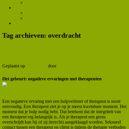
Winkel retouren
Contact
Aanmelden voor het netwerk als therapeut
Klachtenprocedure
Ivonne Meeuwsen
Tag archieven:
overdracht
Wat te doen bij negatieve ervaringen met een
therapeut?
Geplaatst op
21/07/2014
door
admin
Het gebeurt: negatieve ervaringen met therapeuten
Een negatieve ervaring met een hulpverlener of therapeut is nooit
eenvoudig. Een therapeut ziet je op je meest kwetsbare moment. Het
moment dat je hulp nodig hebt. Dat betekent dat de integriteit van
een therapeut erg belangrijk is. Als je therapeut een grens
overschrijdt kan hij of zij (terecht) aangeklaagd worden. Seksueel
contact tussen een therapeut en cliënt is tijdens de therapie verboden