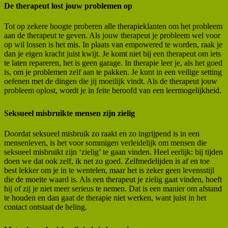
De therapeut lost jouw problemen op
Tot op zekere hoogte proberen alle therapieklanten om het probleem
aan de therapeut te geven. Als jouw therapeut je probleem wel voor
op wil lossen is het mis. In plaats van empowered te worden, raak je
dan je eigen kracht juist kwijt. Je komt niet bij een therapeut om iets
te laten repareren, het is geen garage. In therapie leer je, als het goed
is, om je problemen zelf aan te pakken. Je kunt in een veilige setting
oefenen met de dingen die jij moeilijk vindt. Als de therapeut jouw
probleem oplost, wordt je in feite beroofd van een leermogelijkheid.
Seksueel misbruikte mensen zijn zielig
Doordat seksueel misbruik zo raakt en zo ingrijpend is in een
mensenleven, is het voor sommigen verleidelijk om mensen die
seksueel misbruikt zijn ‘zielig’ te gaan vinden. Heel eerlijk: bij tijden
doen we dat ook zelf, ik net zo goed. Zelfmedelijden is af en toe
best lekker om je in te wentelen, maar het is zeker geen levensstijl
die de moeite waard is. Als een therapeut je zielig gaat vinden, hoeft
hij of zij je niet meer serieus te nemen. Dat is een manier om afstand
te houden en dan gaat de therapie niet werken, want juist in het
contact ontstaat de heling.