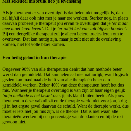
Met seksueel misbruik heb je levenslang
Als je therapeut er van overtuigd is dat helen niet mogelijk is, dan
zal hij/zij daar ook niet met je naar toe werken. Sterker nog, in plaats
daarvan probeert je therapeut jou ervan te overtuigen dat je
‘er maar
mee moet leren leven’
. Dat je
‘er altijd last van zult blijven houden’.
Bij een dergelijke therapeut zul je alleen betere trucjes leren om te
overleven. Dat kan nuttig zijn, maar je zult niet uit de overleving
komen, niet tot volle bloei komen.
Een heilig geloof in hun therapie
Ongeveer 90% van alle therapeuten denkt dat hun methode beter
werkt dan gemiddeld. Dat kan helemaal niet natuurlijk, want logisch
gezien kan maximaal de helft van alle therapieën beter dan
gemiddeld werken. Zeker 40% van deze therapeuten heeft het dus
mis. Wanneer je therapeut overtuigd is van zijn of haar eigen gelijk
‘mijn methode is het beste’
raak jij als klant buiten beeld. Als jouw
therapeut in deze valkuil zit en de therapie werkt niet voor jou, krijg
jij in het ergste geval daarvan de schuld. Want de therapie werkt, dus
moet er iets met jou mis zijn, is de theorie. Dat is niet waar, alle
therapieën werken bij een percentage van de klanten en bij de rest
gewoon niet.