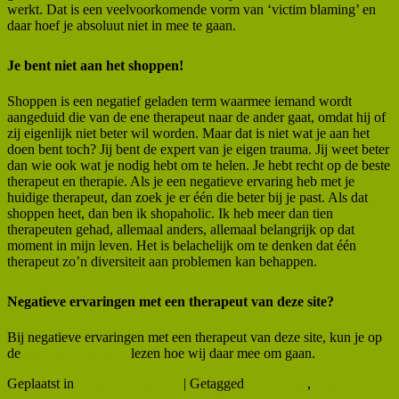
werkt. Dat is een veelvoorkomende vorm van ‘victim blaming’ en
daar hoef je absoluut niet in mee te gaan.
Je bent niet aan het shoppen!
Shoppen is een negatief geladen term waarmee iemand wordt
aangeduid die van de ene therapeut naar de ander gaat, omdat hij of
zij eigenlijk niet beter wil worden. Maar dat is niet wat je aan het
doen bent toch? Jij bent de expert van je eigen trauma. Jij weet beter
dan wie ook wat je nodig hebt om te helen. Je hebt recht op de beste
therapeut en therapie. Als je een negatieve ervaring heb met je
huidige therapeut, dan zoek je er één die beter bij je past. Als dat
shoppen heet, dan ben ik shopaholic. Ik heb meer dan tien
therapeuten gehad, allemaal anders, allemaal belangrijk op dat
moment in mijn leven. Het is belachelijk om te denken dat één
therapeut zo’n diversiteit aan problemen kan behappen.
Negatieve ervaringen met een therapeut van deze site?
Bij negatieve ervaringen met een therapeut van deze site, kun je op
de
klachtenprocedure
lezen hoe wij daar mee om gaan.
Geplaatst in
Seksueel misbruik
|
Getagged
levenslang
,
misbruik in