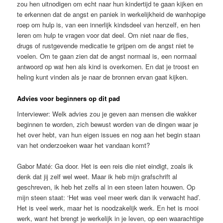
zou hen uitnodigen om echt naar hun kindertijd te gaan kijken en
te erkennen dat de angst en paniek in werkelijkheid de wanhopige
roep om hulp is, van een innerlijk kindsdeel van henzelf, en hen
leren om hulp te vragen voor dat deel. Om niet naar de fles,
drugs of rustgevende medicatie te grijpen om de angst niet te
voelen. Om te gaan zien dat de angst normaal is, een normaal
antwoord op wat hen als kind is overkomen. En dat je troost en
heling kunt vinden als je naar de bronnen ervan gaat kijken.
Advies voor beginners op dit pad
Interviewer: Welk advies zou je geven aan mensen die wakker
beginnen te worden, zich bewust worden van de dingen waar je
het over hebt, van hun eigen issues en nog aan het begin staan
van het onderzoeken waar het vandaan komt?
Gabor Maté: Ga door. Het is een reis die niet eindigt, zoals ik
denk dat jij zelf wel weet. Maar ik heb mijn grafschrift al
geschreven, ik heb het zelfs al in een steen laten houwen. Op
mijn steen staat: ‘Het was veel meer werk dan ik verwacht had’.
Het is veel werk, maar het is noodzakelijk werk. En het is mooi
werk, want het brengt je werkelijk in je leven, op een waarachtige