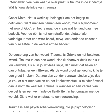
Interviewer: Veel van waar je over praat is trauma in de kindertijd.
Wat is jouw definitie van trauma?
Gabor Maté: Het is werkelijk belangrijk om het begrip te
definiëren, want mensen nemen een woord, zoals bijvoorbeeld
het woord ‘God’, en het is maar de vraag wat iemand daarmee
bedoelt. Voor de één is het een straffende, dictatoriale
vaderfiguur met een witte baard, terwijl een ander de essentie
van pure liefde in de wereld ermee bedoelt.
De oorsprong van het woord ‘Trauma’ is Grieks en het betekent
‘wond’. Trauma is dus een wond. Hoe ik daarover denk is: als ik
jou verwond, als ik in jouw vlees snijd, dan moet dat helen en
dan ontstaat er een litteken. Als de wond groot genoeg is, krijg je
een groot litteken. Dat zou dan zonder zenuwuiteinden zijn, dus
je zou er niet mee voelen en het littekenweefsel is minder flexibel
dan je normale weefsel. Trauma is wanneer er een verlies van
gevoel is en een verminderde flexibiliteit in het omgaan met de
wereld. Dit is wat er ontstaat na een verwonding.
Trauma is een psychische verwonding, die je psychologisch