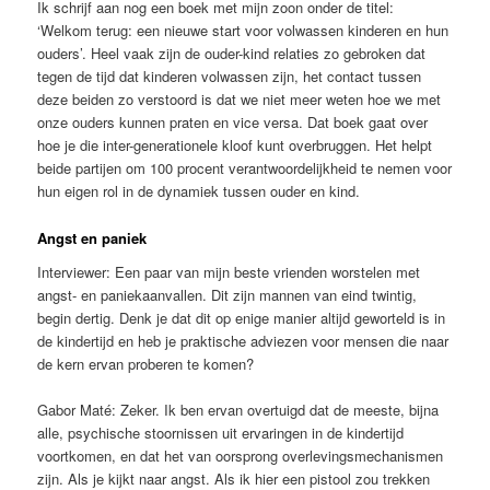
Ik schrijf aan nog een boek met mijn zoon onder de titel:
‘Welkom terug: een nieuwe start voor volwassen kinderen en hun
ouders’. Heel vaak zijn de ouder-kind relaties zo gebroken dat
tegen de tijd dat kinderen volwassen zijn, het contact tussen
deze beiden zo verstoord is dat we niet meer weten hoe we met
onze ouders kunnen praten en vice versa. Dat boek gaat over
hoe je die inter-generationele kloof kunt overbruggen. Het helpt
beide partijen om 100 procent verantwoordelijkheid te nemen voor
hun eigen rol in de dynamiek tussen ouder en kind.
Angst en paniek
Interviewer: Een paar van mijn beste vrienden worstelen met
angst- en paniekaanvallen. Dit zijn mannen van eind twintig,
begin dertig. Denk je dat dit op enige manier altijd geworteld is in
de kindertijd en heb je praktische adviezen voor mensen die naar
de kern ervan proberen te komen?
Gabor Maté: Zeker. Ik ben ervan overtuigd dat de meeste, bijna
alle, psychische stoornissen uit ervaringen in de kindertijd
voortkomen, en dat het van oorsprong overlevingsmechanismen
zijn. Als je kijkt naar angst. Als ik hier een pistool zou trekken