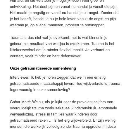
verhardt en die verstoort je mogelijkheden voor groei en
ontwikkeling. Het doet pijn en vanaf nu handel je vanuit die pijn.
Het maakt je angstig en vanaf nu handel je uit angst. Zonder dat
je het beseft, handel je nu je hele leven vanuit de angst en pijn
waaraan je, op allerlei manieren, probeert te ontsnappen.
Trauma is dus niet wat je overkomt: het is wat binnenin je
gebeurt als resultaat van wat jou is overkomen. Trauma is het
littekenweefsel dat je minder flexibel maakt. Je verhardt en
verstart, voelt minder en bent defensiever.
Onze getraumatiseerde samenleving
Interviewer: Ik heb je horen zeggen dat we in een ernstig
getraumatiseerde maatschappij leven. Hoe wijdverbreid is trauma
tegenwoordig in onze samenleving?
Gabor Maté: Welnu, als je kijkt naar de prevalentiecijfers van
overduidelijk trauma zoals seksueel kindermisbruik, emotionele
verwaarlozing, stress in families waar kinderen door
getraumatiseerd raken … is het erg wijdverbreid. Er zijn weinig
mensen die werkelijk volledig zonder trauma opgroeien in deze