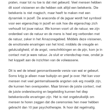
praten, maar tot nu toe is dat niet gebeurd. Veel mensen hebben
dit soort visioenen en die hebben ook altijd een betekenis. Die
betekenis is niet magisch, maar heeft te maken met een
dynamiek in jezelf. De anaconda of de jaguar wordt het symbool
voor een eigenschap in jezelf en ook hoe die eigenschap zich
verhoudt tot jouw natuur. We komen voort uit de natuur, we zijn
onderdeel van de natuur en de mens is heel erg verbonden met
de natuur, zeker in het Amazonegebied. Middels deze visioenen,
de emotionele ervaringen van het kind, middels de vreugde en
gelukzaligheid, of de angst, verschrikkingen en de pijn, kom je in
contact met je ware natuur. Je sluit er vriendschap mee, omdat je
het koppelt aan de inzichten van de volwassene.
Dit is wel de ietwat geromantiseerde versie van wat er gebeurt.
Soms krijg je alleen maar buikpijn en geef je over. Het kan voor
mensen met veel geinternaliseerde angsten ook erg moelijk zijn,
die kunnen hen overspoelen. Maar binnen de juiste context, met
de juiste ondersteuning en begeleiding kunnen het diep
betekenisvolle ervaringen zijn. Het is niet ongebruikelijk om
mensen te horen zeggen dat die ceremonies hen meer hebben
gebracht dan 10 jaar psychotherapie. Ik hoor dat regelmatig.