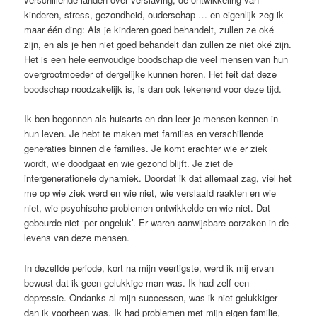
kinderen, stress, gezondheid, ouderschap … en eigenlijk zeg ik
maar één ding: Als je kinderen goed behandelt, zullen ze oké
zijn, en als je hen niet goed behandelt dan zullen ze niet oké zijn.
Het is een hele eenvoudige boodschap die veel mensen van hun
overgrootmoeder of dergelijke kunnen horen. Het feit dat deze
boodschap noodzakelijk is, is dan ook tekenend voor deze tijd.
Ik ben begonnen als huisarts en dan leer je mensen kennen in
hun leven. Je hebt te maken met families en verschillende
generaties binnen die families. Je komt erachter wie er ziek
wordt, wie doodgaat en wie gezond blijft. Je ziet de
intergenerationele dynamiek. Doordat ik dat allemaal zag, viel het
me op wie ziek werd en wie niet, wie verslaafd raakten en wie
niet, wie psychische problemen ontwikkelde en wie niet. Dat
gebeurde niet ‘per ongeluk’. Er waren aanwijsbare oorzaken in de
levens van deze mensen.
In dezelfde periode, kort na mijn veertigste, werd ik mij ervan
bewust dat ik geen gelukkige man was. Ik had zelf een
depressie. Ondanks al mijn successen, was ik niet gelukkiger
dan ik voorheen was. Ik had problemen met mijn eigen familie,