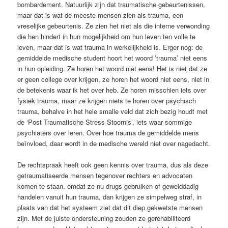
bombardement. Natuurlijk zijn dat traumatische gebeurtenissen,
maar dat is wat de meeste mensen zien als trauma, een
vreselijke gebeurtenis. Ze zien het niet als die interne verwonding
die hen hindert in hun mogelijkheid om hun leven ten volle te
leven, maar dat is wat trauma in werkelijkheid is. Erger nog: de
gemiddelde medische student hoort het woord ’trauma’ niet eens
in hun opleiding. Ze horen het woord niet eens! Het is niet dat ze
er geen college over krijgen, ze horen het woord niet eens, niet in
de betekenis waar ik het over heb. Ze horen misschien iets over
fysiek trauma, maar ze krijgen niets te horen over psychisch
trauma, behalve in het hele smalle veld dat zich bezig houdt met
de ‘Post Traumatische Stress Stoornis’, iets waar sommige
psychiaters over leren. Over hoe trauma de gemiddelde mens
beïnvloed, daar wordt in de medische wereld niet over nagedacht.
De rechtspraak heeft ook geen kennis over trauma, dus als deze
getraumatiseerde mensen tegenover rechters en advocaten
komen te staan, omdat ze nu drugs gebruiken of gewelddadig
handelen vanuit hun trauma, dan krijgen ze simpelweg straf, in
plaats van dat het systeem ziet dat dit diep gekwetste mensen
zijn. Met de juiste ondersteuning zouden ze gerehabiliteerd