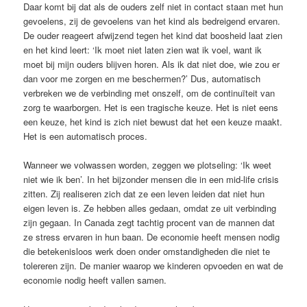
Daar komt bij dat als de ouders zelf niet in contact staan met hun
gevoelens, zij de gevoelens van het kind als bedreigend ervaren.
De ouder reageert afwijzend tegen het kind dat boosheid laat zien
en het kind leert: ‘Ik moet niet laten zien wat ik voel, want ik
moet bij mijn ouders blijven horen. Als ik dat niet doe, wie zou er
dan voor me zorgen en me beschermen?’ Dus, automatisch
verbreken we de verbinding met onszelf, om de continuïteit van
zorg te waarborgen. Het is een tragische keuze. Het is niet eens
een keuze, het kind is zich niet bewust dat het een keuze maakt.
Het is een automatisch proces.
Wanneer we volwassen worden, zeggen we plotseling: ‘Ik weet
niet wie ik ben’. In het bijzonder mensen die in een mid-life crisis
zitten. Zij realiseren zich dat ze een leven leiden dat niet hun
eigen leven is. Ze hebben alles gedaan, omdat ze uit verbinding
zijn gegaan. In Canada zegt tachtig procent van de mannen dat
ze stress ervaren in hun baan. De economie heeft mensen nodig
die betekenisloos werk doen onder omstandigheden die niet te
tolereren zijn. De manier waarop we kinderen opvoeden en wat de
economie nodig heeft vallen samen.