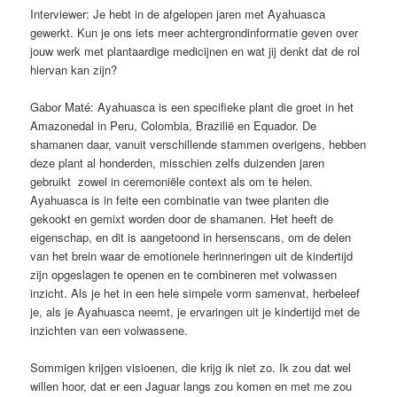
Interviewer: Je hebt in de afgelopen jaren met Ayahuasca
gewerkt. Kun je ons iets meer achtergrondinformatie geven over
jouw werk met plantaardige medicijnen en wat jij denkt dat de rol
hiervan kan zijn?
Gabor Maté: Ayahuasca is een specifieke plant die groet in het
Amazonedal in Peru, Colombia, Brazilië en Equador. De
shamanen daar, vanuit verschillende stammen overigens, hebben
deze plant al honderden, misschien zelfs duizenden jaren
gebruikt zowel in ceremoniële context als om te helen.
Ayahuasca is in feite een combinatie van twee planten die
gekookt en gemixt worden door de shamanen. Het heeft de
eigenschap, en dit is aangetoond in hersenscans, om de delen
van het brein waar de emotionele herinneringen uit de kindertijd
zijn opgeslagen te openen en te combineren met volwassen
inzicht. Als je het in een hele simpele vorm samenvat, herbeleef
je, als je Ayahuasca neemt, je ervaringen uit je kindertijd met de
inzichten van een volwassene.
Sommigen krijgen visioenen, die krijg ik niet zo. Ik zou dat wel
willen hoor, dat er een Jaguar langs zou komen en met me zou