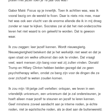
Gabor Maté: Focus op je innerlijk. Toen ik achttien was, was ik
vooral bezig om de wereld te fixen. Daar is niets mis mee, maar
het was ook een vlucht van de enorme ellende die ik in mij droeg
zonder er naar te kijken. Socrates zei al dat het niet-onderzochte
leven het niet waard is om geleefd te worden. Dat is gewoon
waar.
Ik zou zeggen: leer jezelf kennen. Wordt nieuwsgierig.
Nieuwsgierigheid betekent dat je het werkelijk niet weet en dat je
open staat om welke uitkomst dan ook te vinden. Dat vraagt
veel, want mensen zijn bang voor wat zij zullen vinden. Donald
Trump en Hillary Clinton hebben beiden gezegd dat ze geen
psychotherapy willen, omdat ze bang zijn voor de dingen die ze
over zichzelf te weten zouden komen.
Ik zou mijn 18-jarige zelf vertellen: ontspan, we leven in een
vriendelijk universum, een universum dat je zal ondersteunen, je
hoeft alleen maar jezelf te steunen en jezelf te leren kennen.
Geef minstens zoveel aandacht aan je interne noden, je échte
noden, niet je egoïstische noden, als je doet aan de buitenwereld.