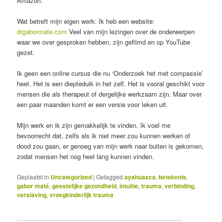
Amazon.
Wat betreft mijn eigen werk: Ik heb een website:
drgabormate.com
Veel van mijn lezingen over de onderwerpen
waar we over gesproken hebben, zijn gefilmd en op YouTube
gezet.
Ik geen een online cursus die nu ‘Onderzoek het met compassie’
heet. Het is een diepteduik in het zelf. Het is vooral geschikt voor
mensen die als therapeut of dergelijke werkzaam zijn. Maar over
een paar maanden komt er een versie voor leken uit.
Mijn werk en ik zijn gemakkelijk te vinden. Ik voel me
bevoorrecht dat, zelfs als ik niet meer zou kunnen werken of
dood zou gaan, er genoeg van mijn werk naar buiten is gekomen,
zodat mensen het nog heel lang kunnen vinden.
Geplaatst in
Uncategorized
|
Getagged
ayahuasca
,
betekenis
,
gabor maté
,
geestelijke gezondheid
,
intuïtie
,
trauma
,
verbinding
,
verslaving
,
vroegkinderlijk trauma