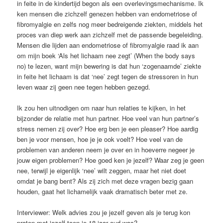
in feite in de kindertijd begon als een overlevingsmechanisme. Ik
ken mensen die zichzelf genezen hebben van endometriose of
fibromyalgie en zelfs nog meer bedreigende ziekten, middels het
proces van diep werk aan zichzelf met de passende begeleiding.
Mensen die lijden aan endometriose of fibromyalgie raad ik aan
om mijn boek ‘Als het lichaam nee zegt’ (When the body says
no) te lezen, want mijn bewering is dat hun ‘zogenaamde’ ziekte
in feite het lichaam is dat ‘nee’ zegt tegen de stressoren in hun
leven waar zij geen nee tegen hebben gezegd.
Ik zou hen uitnodigen om naar hun relaties te kijken, in het
bijzonder de relatie met hun partner. Hoe veel van hun partner’s
stress nemen zij over? Hoe erg ben je een pleaser? Hoe aardig
ben je voor mensen, hoe je je ook voelt? Hoe veel van de
problemen van anderen neem je over en in hoeverre negeer je
jouw eigen problemen? Hoe goed ken je jezelf? Waar zeg je geen
nee, terwijl je eigenlijk ‘nee’ wilt zeggen, maar het niet doet
omdat je bang bent? Als zij zich met deze vragen bezig gaan
houden, gaat het lichamelijk vaak dramatisch beter met ze.
Interviewer: Welk advies zou je jezelf geven als je terug kon
praten met jezelf toen je 18 jaar oud was?