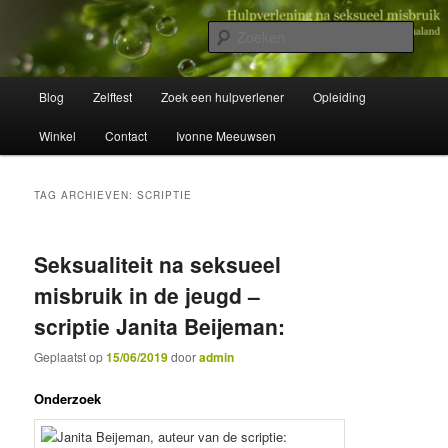
Spring
Spring
Wegwijzer in Traumaland
naar
naar
Zoek
de
de
primaire
secundaire
Hulpverlening na seksueel misbruik
Hoofdmenu
inhoud
inhoud
Blog
Zelftest
Zoek een hulpverlener
Opleiding
Winkel
Contact
Ivonne Meeuwsen
TAG ARCHIEVEN:
SCRIPTIE
Seksualiteit na seksueel
misbruik in de jeugd –
scriptie Janita Beijeman:
Geplaatst op
15/06/2019
door
admin
Onderzoek