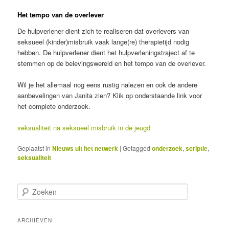
Het tempo van de overlever
De hulpverlener dient zich te realiseren dat overlevers van
seksueel (kinder)misbruik vaak lange(re) therapietijd nodig
hebben. De hulpverlener dient het hulpverleningstraject af te
stemmen op de belevingswereld en het tempo van de overlever.
Wil je het allemaal nog eens rustig nalezen en ook de andere
aanbevelingen van Janita zien? Klik op onderstaande link voor
het complete onderzoek.
seksualiteit na seksueel misbruik in de jeugd
Geplaatst in
Nieuws uit het netwerk
|
Getagged
onderzoek
,
scriptie
,
seksualiteit
Z
o
e
k
ARCHIEVEN
e