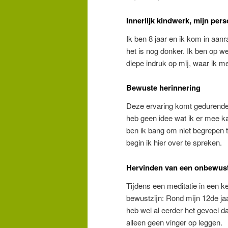
Innerlijk kindwerk, mijn per
Ik ben 8 jaar en ik kom in aanr
het is nog donker. Ik ben op 
diepe indruk op mij, waar ik me
Bewuste herinnering
Deze ervaring komt gedurende 
heb geen idee wat ik er mee ka
ben ik bang om niet begrepen 
begin ik hier over te spreken.
Hervinden van een onbewust
Tijdens een meditatie in een k
bewustzijn: Rond mijn 12de jaa
heb wel al eerder het gevoel da
alleen geen vinger op leggen.