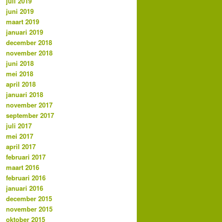
juli 2019
juni 2019
maart 2019
januari 2019
december 2018
november 2018
juni 2018
mei 2018
april 2018
januari 2018
november 2017
september 2017
juli 2017
mei 2017
april 2017
februari 2017
maart 2016
februari 2016
januari 2016
december 2015
november 2015
oktober 2015