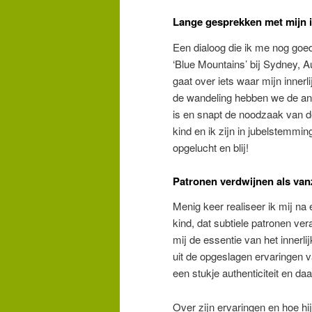
Lange gesprekken met mijn i
Een dialoog die ik me nog goed
‘Blue Mountains’ bij Sydney, A
gaat over iets waar mijn inner
de wandeling hebben we de angel
is en snapt de noodzaak van dez
kind en ik zijn in jubelstemmi
opgelucht en blij!
Patronen verdwijnen als van
Menig keer realiseer ik mij na
kind, dat subtiele patronen ve
mij de essentie van het innerl
uit de opgeslagen ervaringen va
een stukje authenticiteit en da
Over zijn ervaringen en hoe hi