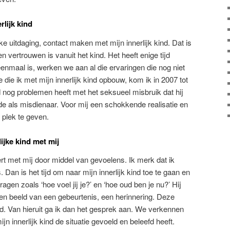
lijk kind
ke uitdaging, contact maken met mijn innerlijk kind. Dat is
 vertrouwen is vanuit het kind. Het heeft enige tijd
eenmaal is, werken we aan al die ervaringen die nog niet
e die ik met mijn innerlijk kind opbouw, kom ik in 2007 tot
nd nog problemen heeft met het seksueel misbruik dat hij
ode als misdienaar. Voor mij een schokkende realisatie en
 plek te geven.
ijke kind met mij
rt met mij door middel van gevoelens. Ik merk dat ik
 Dan is het tijd om naar mijn innerlijk kind toe te gaan en
agen zoals ‘hoe voel jij je?’ en ‘hoe oud ben je nu?’ Hij
 een beeld van een gebeurtenis, een herinnering. Deze
ofd. Van hieruit ga ik dan het gesprek aan. We verkennen
n innerlijk kind de situatie gevoeld en beleefd heeft.