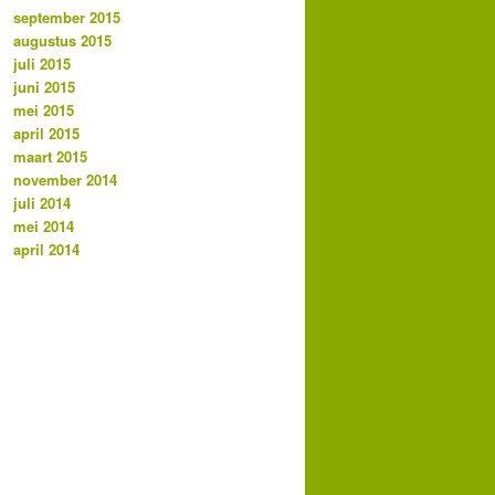
september 2015
augustus 2015
juli 2015
juni 2015
mei 2015
april 2015
maart 2015
november 2014
juli 2014
mei 2014
april 2014