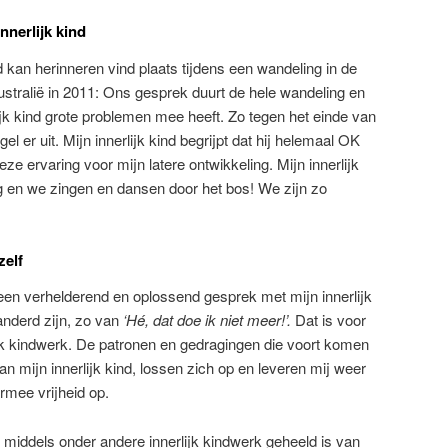
nnerlijk kind
 kan herinneren vind plaats tijdens een wandeling in de
ustralië in 2011: Ons gesprek duurt de hele wandeling en
lijk kind grote problemen mee heeft. Zo tegen het einde van
 er uit. Mijn innerlijk kind begrijpt dat hij helemaal OK
e ervaring voor mijn latere ontwikkeling. Mijn innerlijk
ng en we zingen en dansen door het bos! We zijn zo
zelf
 een verhelderend en oplossend gesprek met mijn innerlijk
randerd zijn, zo van
‘Hé, dat doe ik niet meer!’.
Dat is voor
ijk kindwerk. De patronen en gedragingen die voort komen
n mijn innerlijk kind, lossen zich op en leveren mij weer
armee vrijheid op.
j middels onder andere innerlijk kindwerk geheeld is van