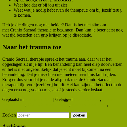
Weet hoe dat er bij jou uit ziet
Weet wat je nodig hebt (van de therapeut) om bij jezelf terug
te komen.
Heb je die dingen nog niet helder? Dan is het niet slim om
met Cranio Sacraal therapie te beginnen. Dan kun je beter eerst nog
wat tijd besteden aan grip krijgen op je dissociatie.
Naar het trauma toe
Cranio Sacraal therapie spreekt het trauma aan, daar waar het
opgeslagen zit in je lijf. Een behandeling kan heel diep doorwerken
en het is niet ongebruikelijk dat je echt moet bijkomen na een
behandeling. Dat je misschien niet meteen naar huis kunt rijden.
Zorg er dus voor dat je na de afspraak met de Cranio Sacraal
therapeut tijd voor jezelf vrij houdt. Het kan zijn dat het effect in de
dagen erna nog voelbaar is, alsof je steeds verder loslaat.
Geplaatst in
Hoe werkt het?
|
Getagged
Cranio Sacraal
,
Cranio
Sacraal ritme
,
Cranio Sacraal therapie
,
cranio sacraal vocht
,
dissociatie
Zoeken
Archieven