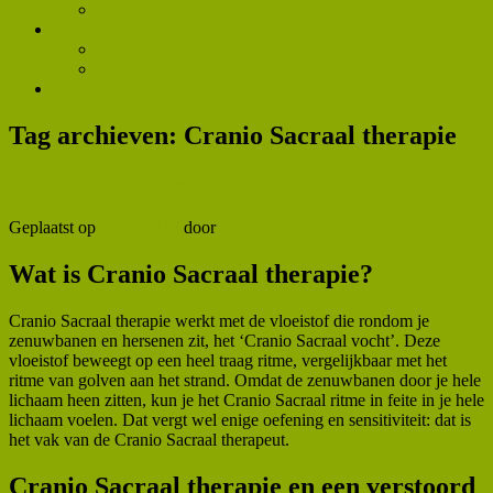
Winkel retouren
Contact
Aanmelden voor het netwerk als therapeut
Klachtenprocedure
Ivonne Meeuwsen
Tag archieven:
Cranio Sacraal therapie
Wat is Cranio Sacraal therapie?
Geplaatst op
23/10/2015
door
admin
Wat is Cranio Sacraal therapie?
Cranio Sacraal therapie werkt met de vloeistof die rondom je
zenuwbanen en hersenen zit, het ‘Cranio Sacraal vocht’. Deze
vloeistof beweegt op een heel traag ritme, vergelijkbaar met het
ritme van golven aan het strand. Omdat de zenuwbanen door je hele
lichaam heen zitten, kun je het Cranio Sacraal ritme in feite in je hele
lichaam voelen. Dat vergt wel enige oefening en sensitiviteit: dat is
het vak van de Cranio Sacraal therapeut.
Cranio Sacraal therapie en een verstoord