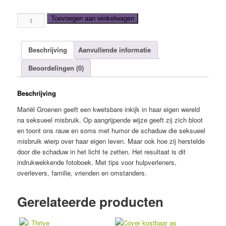
Mijn
Toevoegen aan winkelwagen
schaduw
in
het
Beschrijving
Aanvullende informatie
licht
Beoordelingen (0)
aantal
Beschrijving
Mariël Groenen geeft een kwetsbare inkijk in haar eigen wereld
na seksueel misbruik. Op aangrijpende wijze geeft zij zich bloot
en toont ons rauw en soms met humor de schaduw die seksueel
misbruik wierp over haar eigen leven. Maar ook hoe zij herstelde
door die schaduw in het licht te zetten. Het resultaat is dit
indrukwekkende fotoboek. Met tips voor hulpverleners,
overlevers, familie, vrienden en omstanders.
Gerelateerde producten