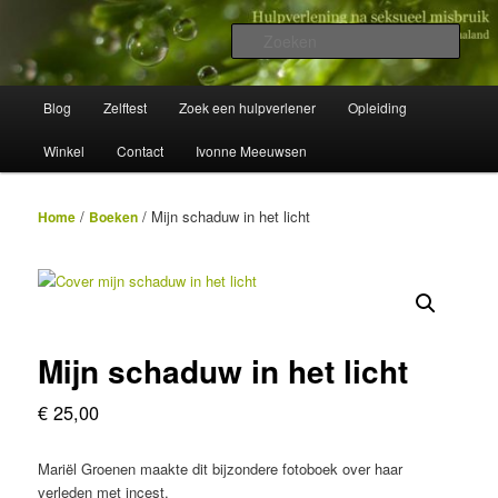
Spring
Wegwijzer in Traumaland
naar
Zoek
de
primaire
Hulpverlening na seksueel misbruik
Hoofdmenu
inhoud
Blog
Zelftest
Zoek een hulpverlener
Opleiding
Winkel
Contact
Ivonne Meeuwsen
/
/ Mijn schaduw in het licht
Home
Boeken
Mijn schaduw in het licht
€
25,00
Mariël Groenen maakte dit bijzondere fotoboek over haar
verleden met incest.