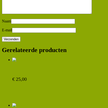
Naam
E-mail
Gerelateerde producten
Mijn schaduw in het licht
€
25,00