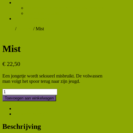
Contact
Aanmelden voor het netwerk als therapeut
Klachtenprocedure
Ivonne Meeuwsen
Home
/
Boeken
/ Mist
Mist
€
22,50
Een jongetje wordt seksueel misbruikt. De volwassen
man volgt het spoor terug naar zijn jeugd.
Mist
aantal
Toevoegen aan winkelwagen
Beschrijving
Beoordelingen (0)
Beschrijving