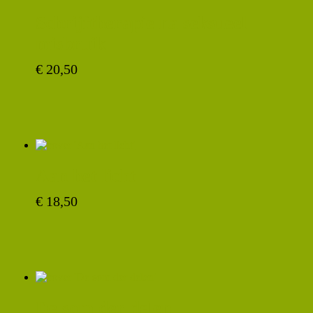
Schrijftherapie na seksueel
misbruik
€
20,50
Aan het licht
€
18,50
De som der delen