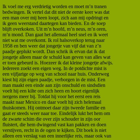
Ik voel me erg verdrietig worden en moet m’n tranen
bedwingen. Ik vertel dat dit niet de eerste keer was dat
een man over mij heen loopt, zich aan mij opdringt en
ik geen weerstand daartegen kan bieden. En de soep
blijft overkoken. Uit m’n hoofd, m’n neus, m’n oren,
m’n mond. Dan gaat het allemaal heel snel en ik weet
niet wat me overkomt. Ik rol halsoverkop terug naar
1958 en ben weer dat jongetje van vijf dat van z’n
paadje geplukt wordt. Dan schrik ik ervan dat ik dat
jongetje alleen maar de schuld kan geven van alles wat
er toen gebeurd is. Hoezeer ik dat kleine jongetje afwijs.
Iedereen zoekt een eigen weg. In de potdichte mist is
een vijfjarige op weg van school naar huis. Onderweg
kiest hij zijn eigen paadje, verborgen in de mist. Een
man maakt een einde aan zijn onschuld en sindsdien
voelt hij een kilte om zich heen en hoort eigenlijk
nergens meer bij. Totdat hij voor het eerst een reis
maakt naar Mexico en daar voelt hij zich helemaal
thuiskomen. Hij ontmoet daar zijn tweede familie en
gaat er steeds weer naar toe. Eindelijk lukt het hem om
de zwarte schim die over zijn schouder in zijn oor
fluistert, die hem dwingend vast kan pakken en doen
verstijven, recht in de ogen te kijken. Dit boek is niet
alleen een verslag van een innerlijke reis, maar ook van