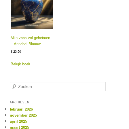
Mijn vaas vol geheimen
– Annabel Blaauw
€
23,50
Bekijk boek
Z
o
e
k
ARCHIEVEN
e
februari 2026
n
november 2025
april 2025
maart 2025