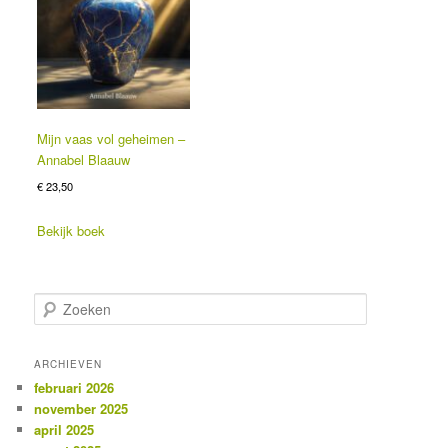
Mijn vaas vol geheimen –
Annabel Blaauw
€
23,50
Bekijk boek
Z
o
e
k
ARCHIEVEN
e
februari 2026
n
november 2025
april 2025