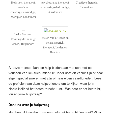
Holistisch therapeut,
psychodrama therapeut
Creatieve therapie,
coach en
en ervaringsdeskundige,
Leimuiden
ervaringsdeskundige,
Amsterdam
Weesp en Landsmeer
Ineke Beukers,
Josien Vink, Coach en
Ervaringsdeskundige
lichaamsgericht
coach, Tuitjenhorn
therapeut, Leiden en
Haarlem
Al deze mensen kunnen hulp bieden aan mensen met een
verleden van seksueel misbruik. Ieder doet dit vanuit zijn of haar
eigen specialisme en met zijn of haar eigen vaardigheden. Lees
de profielen van deze hulpverleners om te kijken waar je in
Noord-Holland het beste terecht kunt. Wie past er het beste bij
jou en jouw hulpvraag?
Denk na over je hulpvraag
Hoe bepaal je welke vorm van hulp het beste bij jou past? Waar