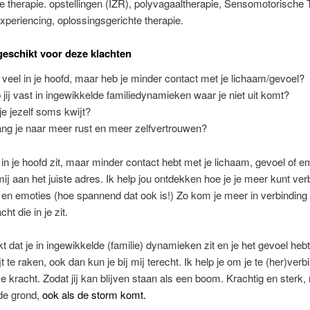
e therapie. opstellingen (IZR), polyvagaaltherapie, Sensomotorische 
periencing, oplossingsgerichte therapie.
geschikt voor deze klachten
jij veel in je hoofd, maar heb je minder contact met je lichaam/gevoel?
 jij vast in ingewikkelde familiedynamieken waar je niet uit komt?
je jezelf soms kwijt?
ang je naar meer rust en meer zelfvertrouwen?
el in je hoofd zit, maar minder contact hebt met je lichaam, gevoel of e
 mij aan het juiste adres. Ik help jou ontdekken hoe je je meer kunt ve
 en emoties (hoe spannend dat ook is!) Zo kom je meer in verbinding 
ht die in je zit.
kt dat je in ingewikkelde (familie) dynamieken zit en je het gevoel hebt
t te raken, ook dan kun je bij mij terecht. Ik help je om je te (her)ver
e kracht. Zodat jij kan blijven staan als een boom. Krachtig en sterk,
de grond,
ook als de storm komt.