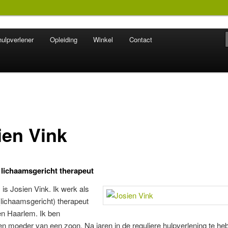
ulpverlener
Opleiding
Winkel
Contact
 na seksueel misbruik
ien Vink
lichaamsgericht therapeut
is Josien Vink. Ik werk als
lichaamsgericht) therapeut
en Haarlem. Ik ben
n moeder van een zoon. Na jaren in de reguliere hulpverlening te he