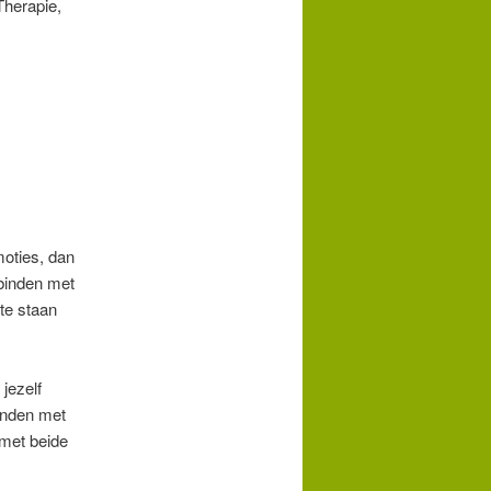
Therapie,
moties, dan
rbinden met
te staan
 jezelf
binden met
 met beide