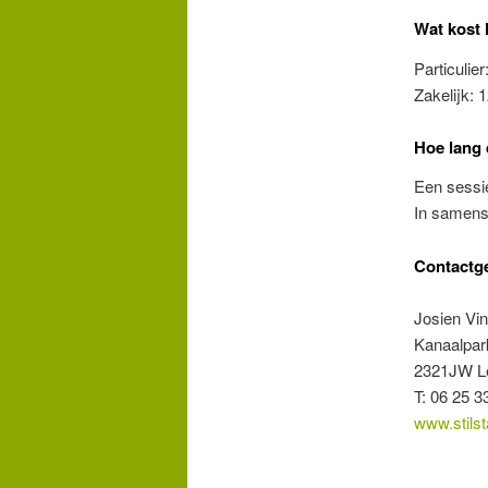
Wat kost 
Particulier
Zakelijk: 
Hoe lang 
Een sessie
In samensp
Contactg
Josien Vi
Kanaalpar
2321JW L
T: 06 25 3
www.stilsta