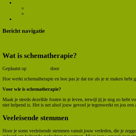
Contact
Aanmelden voor het netwerk als therapeut
Klachtenprocedure
Ivonne Meeuwsen
Bericht navigatie
←
Vorige
Volgende
→
Wat is schematherapie?
Geplaatst op
01/11/2019
door
admin
Hoe werkt schematherapie en hoe pas je dat toe als je te maken hebt 
Voor wie is schematherapie?
Maak je steeds dezelfde fouten in je leven, terwijl jij je nog zo heb
niet helpend is. Het is net alsof jouw gevoel je tegenwerkt en jou een a
Veeleisende stemmen
Hoor je soms veeleisende stemmen vanuit jouw verleden, die je zeggen: 