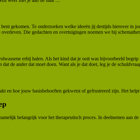
eds weer met je aan de haal …
t bent gekomen. Te onderzoeken welke ideeën jij destijds hierover in jou
e overleven. Die gedachten en overtuigingen noemen we bij schemather
olwassene erbij halen. Als het kind dat je ooit was bijvoorbeeld begrip n
n dat de ander dat moet doen. Want als je dat doet, leg je de schuldvraag
t en hoe jouw basisbehoeften gekwetst of gefrustreerd zijn. Het helpt 
ep
amelijk belangrijk voor het therapeutisch proces. In deelnemen aan de 