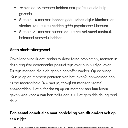
75 van de 85 mensen hebben ooit professionele hulp
gezocht
Slechts 14 mensen hadden géén lichamelijke klachten en
slechts 18 mensen hadden géén psychische klachten
Slechts 21 mensen vinden dat ze het seksueel misbruik
helemaal verwerkt hebben
Geen slachtoffergevoel
Opvallend vind ik dat, ondanks deze forse problemen, mensen in
deze enquête desondanks positief zijn over hun huidige leven.
Dit zijn mensen die zich geen slachtoffer voelen. Op de vraag
‘Kun je op dit moment genieten van het leven?’ antwoordde een
ruime meerderheid (46) met ja, terwijl 23 mensen ‘soms’
antwoordden. Het cijfer dat zij op dit moment aan hun leven
gaven was voor 4 van hen zelfs een 10! Het gemiddelde lag rond
de 7.
Een aantal conclusies naar aanleiding van dit onderzoek op
een rijtje:
De reguliere hulpverlening is vaak onvoldoende toegerust