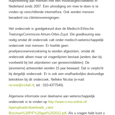
hulpverlening aan mensen met een misbruikgeschiedenis in
Nederland sinds 2007. Een uitnodiging om mee te doen is te
vinden op verschillende internetfora. Ook worden mensen
benaderd via cliëntenverenigingen.
Het onderzoek is goedgekeurd door de Medisch-Ethische
ToetsingsCommissie Atrium-Orbis-Zuyd
.
Die goedkeuring was
nodig omdat dit onderzoek valt onder medisch-wetenschappelijk
onderzoek met mensen. Er hoefde geen
proefpersonenverzekering te worden afgesloten, omdat dit
onderzoek alleen maar uit vragenlijsten bestaat (anders dan bij
voorbeeld bij het uitproberen van geneesmiddelen). De
(anonieme) antwoorden worden 15 jaar bewaard. Dat is verplicht
bij dergelijk onderzoek. Er is ook een onafhankelijke deskundige
betrokken bij dit onderzoek, Nelleke Nicolai (e-mail:
nicone@xs4all.nl
; tel.: 010-4377540).
Algemene informatie over deelname aan wetenschappelijk
onderzoek is te vinden op
http://www.ccmo-online.nl/
hipe/uploads/downloads_cato/
Brochure%20PIF%20april%202012.
pdf
. Als u vragen hebt kunt u