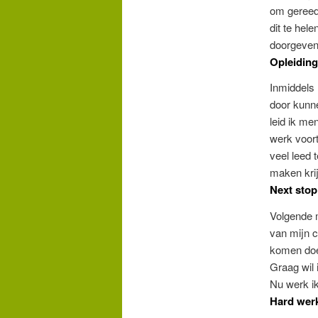
om gereed
dit te hel
doorgeven
Opleiding
Inmiddels h
door kunne
leid ik me
werk voort
veel leed 
maken krij
Next stop
Volgende 
van mijn c
komen doe
Graag wil 
Nu werk ik
Hard wer