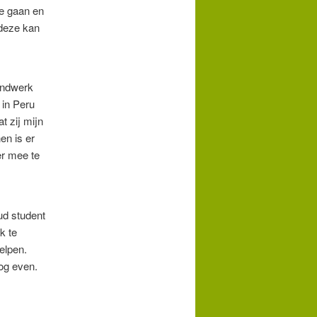
e gaan en
 deze kan
kindwerk
 in Peru
t zij mijn
en is er
er mee te
ud student
k te
elpen.
og even.