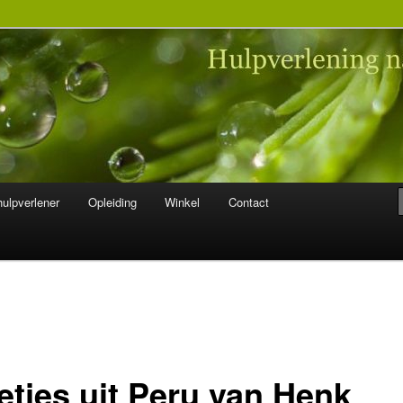
 na seksueel misbruik
ulpverlener
Opleiding
Winkel
Contact
etjes uit Peru van Henk