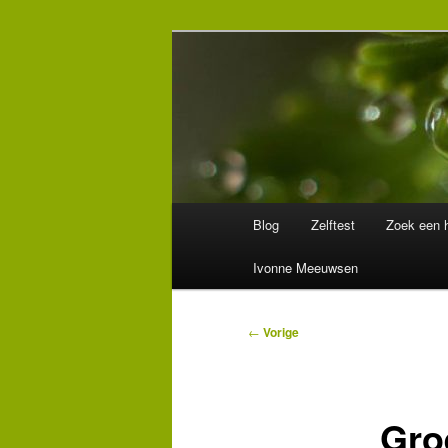
Spring
Wegwijzer in Traumaland
naar
de
Hulpverlening
primaire
inhoud
Hoofdmenu
Blog
Zelftest
Zoek een h
Ivonne Meeuwsen
Bericht
←
Vorige
navigatie
Gro