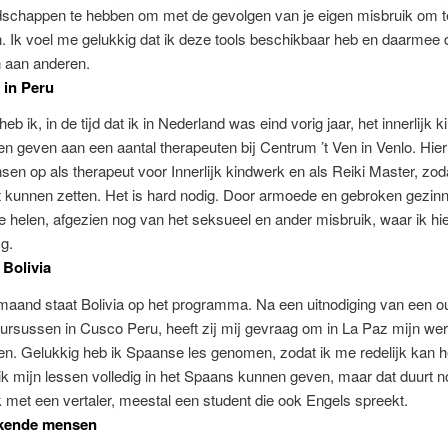
schappen te hebben om met de gevolgen van je eigen misbruik om t
en. Ik voel me gelukkig dat ik deze tools beschikbaar heb en daarmee
 aan anderen.
 in Peru
eb ik, in de tijd dat ik in Nederland was eind vorig jaar, het innerlijk 
n geven aan een aantal therapeuten bij Centrum ’t Ven in Venlo. Hier
nsen op als therapeut voor Innerlijk kindwerk en als Reiki Master, zoda
 kunnen zetten. Het is hard nodig. Door armoede en gebroken gezinn
te helen, afgezien nog van het seksueel en ander misbruik, waar ik hi
g.
 Bolivia
maand staat Bolivia op het programma. Na een uitnodiging van een o
ursussen in Cusco Peru, heeft zij mij gevraag om in La Paz mijn wer
n. Gelukkig heb ik Spaanse les genomen, zodat ik me redelijk kan h
ik mijn lessen volledig in het Spaans kunnen geven, maar dat duurt n
 met een vertaler, meestal een student die ook Engels spreekt.
kende mensen