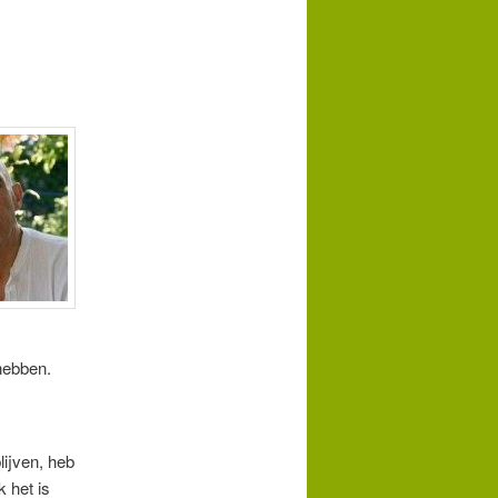
hebben.
lijven, heb
k het is