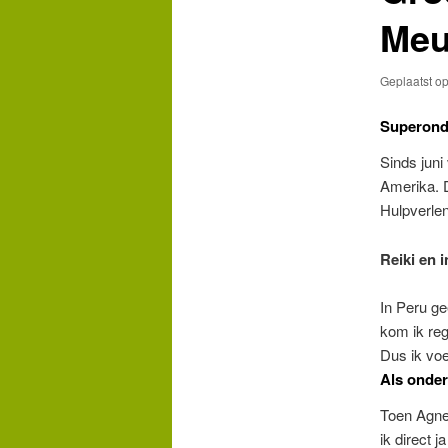
Meu
Geplaatst o
Superonde
Sinds juni
Amerika. D
Hulpverlen
Reiki en 
In Peru ge
kom ik re
Dus ik vo
Als onde
Toen Agnes
ik direct 