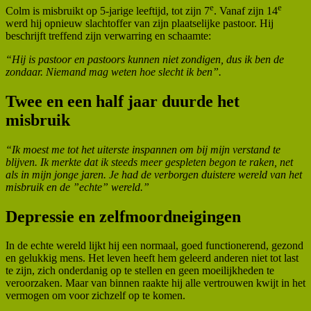
e
e
Colm is misbruikt op 5-jarige leeftijd, tot zijn 7
. Vanaf zijn 14
werd hij opnieuw slachtoffer van zijn plaatselijke pastoor. Hij
beschrijft treffend zijn verwarring en schaamte:
“Hij is pastoor en pastoors kunnen niet zondigen, dus ik ben de
zondaar. Niemand mag weten hoe slecht ik ben”.
Twee en een half jaar duurde het
misbruik
“Ik moest me tot het uiterste inspannen om bij mijn verstand te
blijven. Ik merkte dat ik steeds meer gespleten begon te raken, net
als in mijn jonge jaren. Je had de verborgen duistere wereld van het
misbruik en de ”echte” wereld.”
Depressie en zelfmoordneigingen
In de echte wereld lijkt hij een normaal, goed functionerend, gezond
en gelukkig mens. Het leven heeft hem geleerd anderen niet tot last
te zijn, zich onderdanig op te stellen en geen moeilijkheden te
veroorzaken. Maar van binnen raakte hij alle vertrouwen kwijt in het
vermogen om voor zichzelf op te komen.