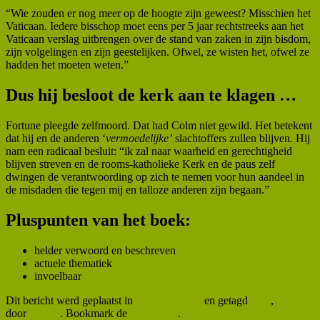
“Wie zouden er nog meer op de hoogte zijn geweest? Misschien het
Vaticaan. Iedere bisschop moet eens per 5 jaar rechtstreeks aan het
Vaticaan verslag uitbrengen over de stand van zaken in zijn bisdom,
zijn volgelingen en zijn geestelijken. Ofwel, ze wisten het, ofwel ze
hadden het moeten weten.”
Dus hij besloot de kerk aan te klagen …
Fortune pleegde zelfmoord. Dat had Colm niet gewild. Het betekent
dat hij en de anderen ‘
vermoedelijke’
slachtoffers zullen blijven. Hij
nam een radicaal besluit: “ik zal naar waarheid en gerechtigheid
blijven streven en de rooms-katholieke Kerk en de paus zelf
dwingen de verantwoording op zich te nemen voor hun aandeel in
de misdaden die tegen mij en talloze anderen zijn begaan.”
Pluspunten van het boek:
helder verwoord en beschreven
actuele thematiek
invoelbaar
Dit bericht werd geplaatst in
Uncategorized
en getagd
kerk
,
recensie
door
admin
. Bookmark de
permalink
.