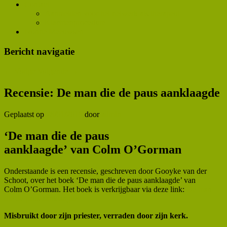
Contact
Aanmelden voor het netwerk als therapeut
Klachtenprocedure
Ivonne Meeuwsen
Bericht navigatie
←
Vorige
Volgende
→
Recensie: De man die de paus aanklaagde
Geplaatst op
28/01/2019
door
admin
‘De man die de paus
aanklaagde’ van Colm O’Gorman
Onderstaande is een recensie, geschreven door Gooyke van der
Schoot, over het boek ‘De man die de paus aanklaagde’ van
Colm O’Gorman. Het boek is verkrijgbaar via deze link:
De man
die de paus aanklaagde
Misbruikt door zijn priester, verraden door zijn kerk.