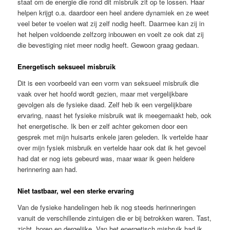
staat om de energie die rond dit misbruik zit op te lossen. Haar
helpen krijgt o.a. daardoor een heel andere dynamiek en ze weet
veel beter te voelen wat zij zelf nodig heeft. Daarmee kan zij in
het helpen voldoende zelfzorg inbouwen en voelt ze ook dat zij
die bevestiging niet meer nodig heeft. Gewoon graag gedaan.
Energetisch seksueel misbruik
Dit is een voorbeeld van een vorm van seksueel misbruik die
vaak over het hoofd wordt gezien, maar met vergelijkbare
gevolgen als de fysieke daad. Zelf heb ik een vergelijkbare
ervaring, naast het fysieke misbruik wat ik meegemaakt heb, ook
het energetische. Ik ben er zelf achter gekomen door een
gesprek met mijn huisarts enkele jaren geleden. Ik vertelde haar
over mijn fysiek misbruik en vertelde haar ook dat ik het gevoel
had dat er nog iets gebeurd was, maar waar ik geen heldere
herinnering aan had.
Niet tastbaar, wel een sterke ervaring
Van de fysieke handelingen heb ik nog steeds herinneringen
vanuit de verschillende zintuigen die er bij betrokken waren. Tast,
zicht, horen en dergelijke. Van het energetisch misbruik had ik