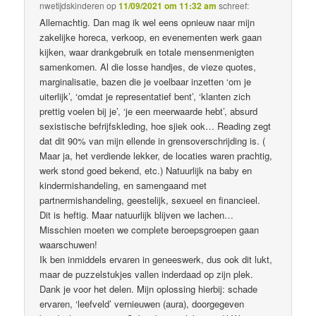
nwetijdskinderen
op
11/09/2021 om 11:32 am
schreef:
Allemachtig. Dan mag ik wel eens opnieuw naar mijn
zakelijke horeca, verkoop, en evenementen werk gaan
kijken, waar drankgebruik en totale mensenmenigten
samenkomen. Al die losse handjes, de vieze quotes,
marginalisatie, bazen die je voelbaar inzetten ‘om je
uiterlijk’, ‘omdat je representatief bent’, ‘klanten zich
prettig voelen bij je’, ‘je een meerwaarde hebt’, absurd
sexistische befrijfskleding, hoe sjiek ook… Reading zegt
dat dit 90% van mijn ellende in grensoverschrijding is. (
Maar ja, het verdiende lekker, de locaties waren prachtig,
werk stond goed bekend, etc.) Natuurlijk na baby en
kindermishandeling, en samengaand met
partnermishandeling, geestelijk, sexueel en financieel.
Dit is heftig. Maar natuurlijk blijven we lachen…
Misschien moeten we complete beroepsgroepen gaan
waarschuwen!
Ik ben inmiddels ervaren in geneeswerk, dus ook dit lukt,
maar de puzzelstukjes vallen inderdaad op zijn plek.
Dank je voor het delen. Mijn oplossing hierbij: schade
ervaren, ‘leefveld’ vernieuwen (aura), doorgegeven