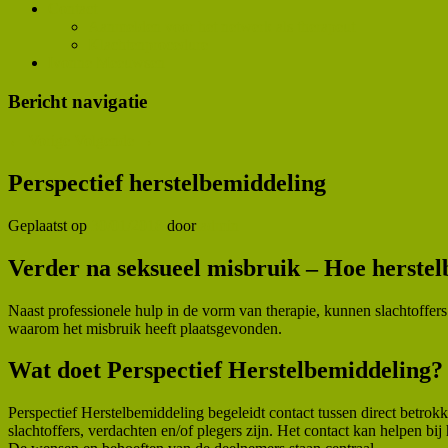
Contact
Aanmelden voor het netwerk als therapeut
Klachtenprocedure
Ivonne Meeuwsen
Bericht navigatie
←
Vorige
Volgende
→
Perspectief herstelbemiddeling
Geplaatst op
30/01/2018
door
admin
Verder na seksueel misbruik – Hoe herste
Naast professionele hulp in de vorm van therapie, kunnen slachtoffe
waarom het misbruik heeft plaatsgevonden.
Wat doet Perspectief Herstelbemiddeling?
Perspectief Herstelbemiddeling begeleidt contact tussen direct betro
slachtoffers, verdachten en/of plegers zijn. Het contact kan helpen bi