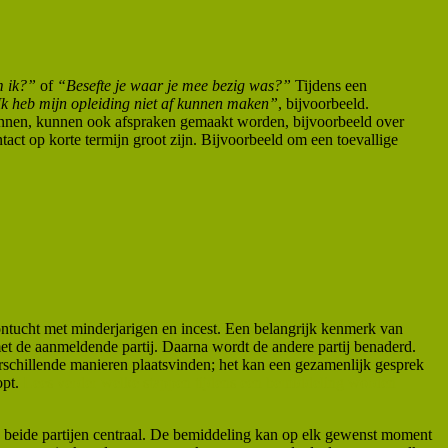
 ik?”
of
“Besefte je waar je mee bezig was?”
Tijdens een
k heb mijn opleiding niet af kunnen maken”
, bijvoorbeeld.
kennen, kunnen ook afspraken gemaakt worden, bijvoorbeeld over
ct op korte termijn groot zijn. Bijvoorbeeld om een toevallige
ntucht met minderjarigen en incest. Een belangrijk kenmerk van
et de aanmeldende partij. Daarna wordt de andere partij benaderd.
erschillende manieren plaatsvinden; het kan een gezamenlijk gesprek
opt.
Lees verder welke stappen tijdens een bemiddeling worden
van beide partijen centraal. De bemiddeling kan op elk gewenst moment