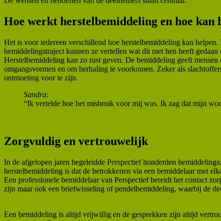
De wensen en behoeften van de deelnemers staan centraal.
Hoe werkt herstelbemiddeling en hoe kan h
Het is voor iedereen verschillend hoe herstelbemiddeling kan helpen. 
bemiddelingstraject kunnen ze vertellen wat dit met hen heeft gedaan
Herstelbemiddeling kan zo rust geven. De bemiddeling geeft mensen d
omgangsvormen en om herhaling te voorkomen. Zeker als slachtoffers e
ontmoeting voor te zijn.
Sandra:
“Ik vertelde hoe het misbruik voor mij was. Ik zag dat mijn w
Zorgvuldig en vertrouwelijk
In de afgelopen jaren begeleidde Perspectief honderden bemiddelings
herstelbemiddeling is dat de betrokkenen via een bemiddelaar met elk
Een professionele bemiddelaar van Perspectief bereidt het contact zo
zijn maar ook een briefwisseling of pendelbemiddeling, waarbij de de
doorlopen.
Een bemiddeling is altijd vrijwillig en de gesprekken zijn altijd ver