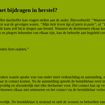
et bijdragen in herstel?
Het slachtoffer kan vragen stellen aan de ander. Bijvoorbeeld:
“Waarom
 en wat de gevolgen waren.
“Mijn hele leven ligt al jaren in puin”
, of
”I
e kans zelf bij te dragen aan herstel. Wanneer de deelnemers elkaar 
n plegers bekenden van elkaar zijn, kan de behoefte aan begeleid conta
oorden hem raakten.”
(lees het verhaal van Sandra)
zaken waarin sprake was van onder meer verkrachting en aanranding, o
aar in contact komen. Na de aanmelding spreekt de bemiddelaar eerst m
rgvuldig en afzonderlijk met elke deelnemer voor. Het contact kan op v
elnemers elkaar niet ontmoeten en het contact via de bemiddelaar verlo
trouwelijk. De bemiddelaar is neutraal en stelt de wensen en behoeften 