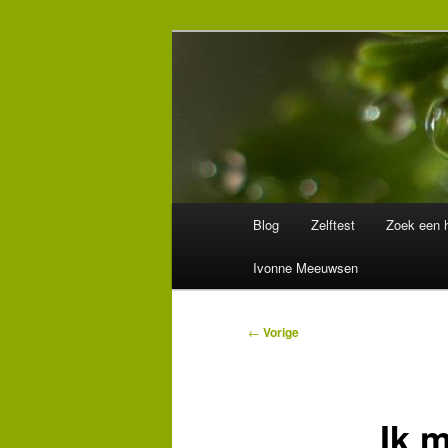
Spring
Wegwijzer in Traumaland
naar
de
Hulpverlening
primaire
inhoud
Hoofdmenu
Blog
Zelftest
Zoek een h
Ivonne Meeuwsen
Bericht
←
Vorige
navigatie
Ik 