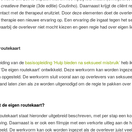
creatieve therapie
(3de editie) Coutinho).
Daarnaast krijgt de cliënt r
ntact met de therapeut eruitziet. Door deze elementen doet de overle
therapie een nieuwe ervaring op. Een ervaring die ingaat tegen het s
aarbij de overlever niet mocht kiezen en geen regie had over eigen 
routekaart
eiding van de
basisopleiding ‘Hulp bieden na seksueel misbruik’
heb i
‘De eigen routekaart’ ontwikkeld. Deze werkvorm kan worden ingeze
n opgesteld.
De werkvorm sluit vooral aan op overlevers van seksuee
and laten zien als ze worden uitgenodigd om de regie te pakken over
 de eigen routekaart?
outekaart staat hieronder uitgebreid beschreven, met per stap een ko
ng. Daarnaast is er ook een filmpje met een verkorte uitleg aan de 
eeld.
De werkvorm kan ook worden ingezet als de overlever juist veel 