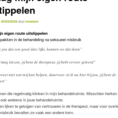
tippelen
p
05/02/2026
door
ivonnem
jn eigen route uitstippelen
 pakken in de behandeling na seksueel misbruik
s jou dat een goed idee lijkt, kunnen we dat doen”
j mag kiezen, jij bent de therapeut, jij hebt ervoor geleerd”
 weet niet wat mij kan helpen, daarvoor zit ik nu hier bij jou, jij bent de
ert”
innen die regelmatig klinken in mijn behandelruimte. Misschien herken 
 ook weleens in jouw behandelruimte.
n lijken te getuigen van vertrouwen in de therapeut, maar voor over
misbruik bevatten ze vaak een andere kern.