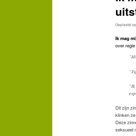
uits
Geplaatst o
Ik mag mi
over regie
“Al
“Ji
“Ik
exp
Dit zijn z
klinken ze
Deze zinne
seksueel 