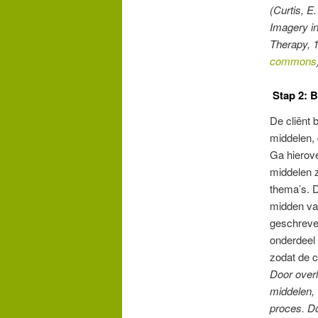
(
Curtis, E
Imagery i
Therapy,
1
commons
Stap 2: B
De cliënt
middelen, 
Ga hierov
middelen z
thema’s. D
midden va
geschreven
onderdeel 
zodat de c
Door overl
middelen, 
proces. D