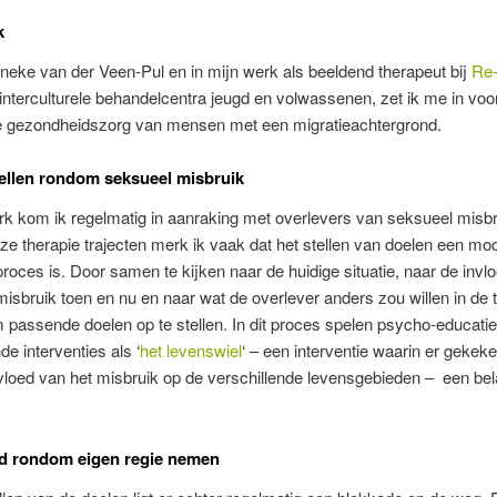
k
neke van der Veen-Pul en in mijn werk als beeldend therapeut bij
Re
interculturele behandelcentra jeugd en volwassenen, zet ik me in voo
ke gezondheidszorg van mensen met een migratieachtergrond.
ellen rondom seksueel misbruik
rk kom ik regelmatig in aanraking met overlevers van seksueel misbr
ze therapie trajecten merk ik vaak dat het stellen van doelen een moo
 proces is. Door samen te kijken naar de huidige situatie, naar de invl
isbruik toen en nu en naar wat de overlever anders zou willen in de
m passende doelen op te stellen. In dit proces spelen psycho-educati
e interventies als ‘
het levenswiel
‘ – een interventie waarin er gekek
vloed van het misbruik op de verschillende levensgebieden – een bel
d rondom eigen regie nemen