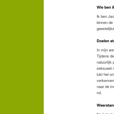
Wie ben i
Ik ben Jan
binnen de 
geestelij
Doelen st
In mijn we
Tijdens de
natuurlijk
seksueel m
lukt het o
verkennend
naar de in
rol.
Weerstan