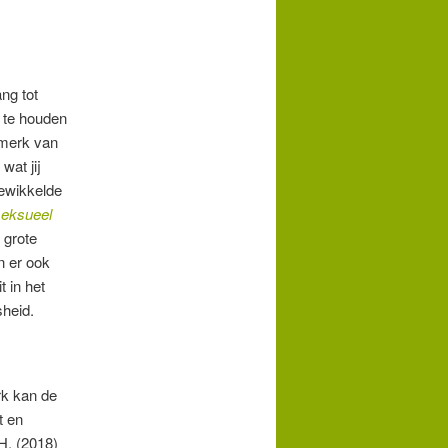
ng tot
l te houden
nmerk van
wat jij
gewikkelde
seksueel
 grote
n er ook
t in het
sheid.
rk kan de
t en
 H. (2018)