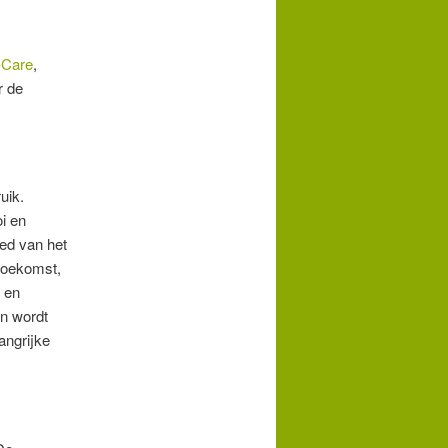
-Care
,
r de
uik.
i en
oed van het
 toekomst,
e en
en wordt
angrijke