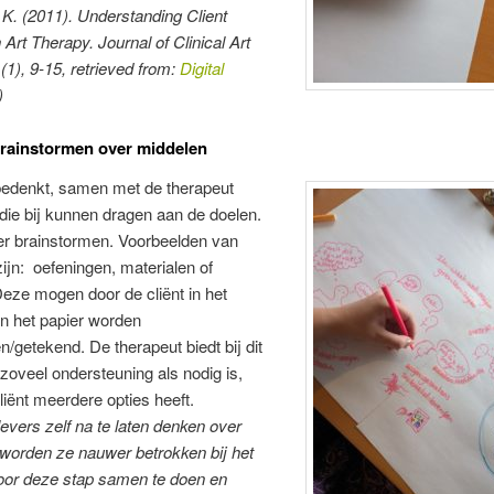
. K. (2011). Understanding Client
n Art Therapy.
Journal of Clinical Art
(1), 9-15, retrieved from:
Digital
)
rainstormen over middelen
 bedenkt, samen met de therapeut
die bij kunnen dragen aan de doelen.
er brainstormen. Voorbeelden van
ijn: oefeningen, materialen of
eze mogen door de cliënt in het
n het papier worden
/getekend. De therapeut biedt bij dit
zoveel ondersteuning als nodig is,
liënt meerdere opties heeft.
evers zelf na te laten denken over
worden ze nauwer betrokken bij het
oor deze stap samen te doen en