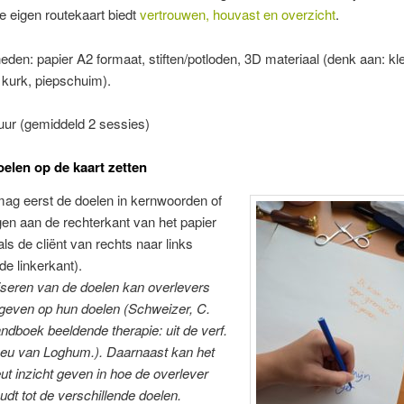
 eigen routekaart biedt
vertrouwen, houvast en overzicht
.
den: papier A2 formaat, stiften/potloden, 3D materiaal (denk aan: klei
, kurk, piepschuim).
uur (gemiddeld 2 sessies)
oelen op de kaart zetten
mag eerst de doelen in kernwoorden of
gen aan de rechterkant van het papier
als de cliënt van rechts naar links
de linkerkant).
iseren van de doelen kan overlevers
 geven op hun doelen
(
Schweizer, C.
ndboek beeldende therapie: uit de verf
.
leu van Loghum.).
Daarnaast kan het
ut inzicht geven in hoe de overlever
udt tot de verschillende doelen.