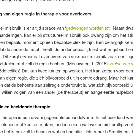
g van eigen regie in therapie voor overlevers
l misbruik is er altijd sprake van ‘
gedwongen worden tot
‘.
Naast dwa
andelingen, kan er bij structureel misbruik ook dwang zijn om het sti
een bepaald moment op een bepaalde plek te zijn. Een belangrijk ke
at de ander de macht heeft, de ander bepaalt, kiest wat er gebeurt en 
 Dit zorgt ervoor dat overlevers van seksueel misbruik vaak een in
twikkelen met zelf de regie hebben.
(Meeuwsen, I. (2015).
Helen van 
5de editie)) Dat kan twee kanten op werken. Het kan zorgen voor een
an eigen regie, die zich bijvoorbeeld uit in controledrang. Maar het ka
n dat de behoefte aan zelfregie onderdrukt is, wat zich bijvoorbeeld ui
 willen volgen van een ander (de therapeut) en aangeleerde hulpeloo
ie en beeldende therapie
therapie is een ervaringsgerichte behandelvorm. In het beeldend we
oefenen met keuzes maken, onderzoeken wat wel en niet prettig voel
e het is om zelf te bepalen wat en hoe hij/zij iets maakt (Smeijsters,