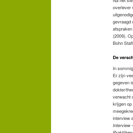
Na het ste
overlever 
uitgenodig
gevraagd 
afspraken 
(2009). Op
Bohn Staf
De versch
In sommige
Er zijn ve
gegeven is
dokter/the
verwacht d
krijgen op
meegekrege
interview 
Interview 
Praktijker