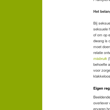
Het belan
Bij seksuee
seksuele h
of om op 
dwang is d
moet doen.
relatie on
misbruik
(
behoefte a
voor zorge
klakkeloos
Eigen reg
Beeldende 
overlever 
ervaren ho