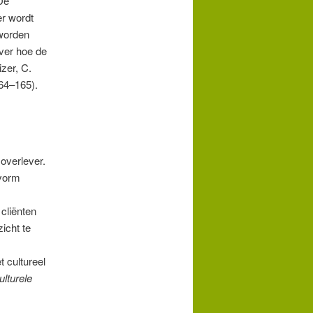
De
er wordt
 worden
ver hoe de
zer, C.
64–165).
overlever.
 vorm
cliënten
icht te
 cultureel
ulturele