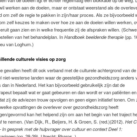
llen van de doelen ligt er echter regelmatig een blokkade op de weg. 
wil werken aan de doelen, maar er ontstaat weerstand als de overlev
d om zelf de regie te pakken in zijn/haar proces. Als ze bijvoorbeeld
om zelf keuzes te maken over hoe ze aan de doelen willen werken, o
eruit gaan zien en in welke frequentie zij de afspraken willen.
(Schwei
stellen van het behandelplan. In
Handboek beeldende therapie
(pp. 1
leu van Loghum.)
illende culturele visies op zorg
 gevallen heeft dit ook verband met de culturele achtergrond van de 
el niet-westerse landen waar de geestelijke gezondheidszorg anders
 dan in Nederland. Het kan bijvoorbeeld gebruikelijk zijn dat de
rapeut bepaalt wat er gaat gebeuren en dan wordt er van patiënten en 
at zij de adviezen trouw opvolgen en geen eigen initiatief tonen.
Om z
 welke opvattingen de overlever over gezondheidszorg heeft
n/gevormd kan het helpend zijn om aan het begin van het traject het
af te nemen. (Van Dijk, R., Beijers, H. & Groen, S. (red.)(2012).
Het C
– In gesprek met de hulpvrager over cultuur en context Deel 1:
varingen
(pp. 28-29). Utrecht: Pharos. )