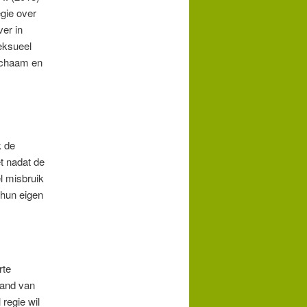
egie over
ver in
eksueel
lichaam en
k de
t nadat de
l misbruik
 hun eigen
rte
hand van
regie wil