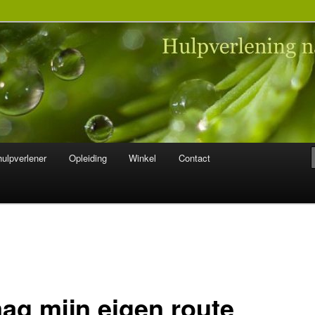
 na seksueel misbruik
ulpverlener
Opleiding
Winkel
Contact
mag mijn eigen route