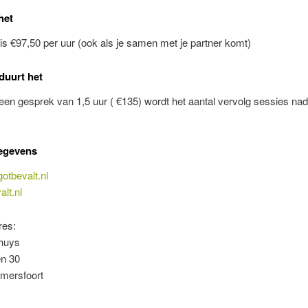
het
f is €97,50 per uur (ook als je samen met je partner komt)
duurt het
een gesprek van 1,5 uur ( €135) wordt het aantal vervolg sessies nad
egevens
otbevalt.nl
lt.nl
res:
huys
n 30
mersfoort