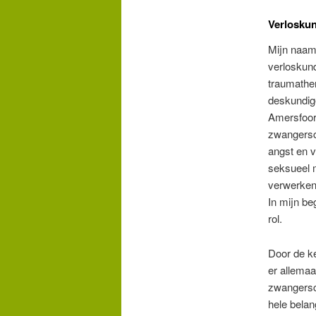
Verloskun
Mijn naam
verloskund
traumather
deskundige
Amersfoort
zwangers
angst en 
seksueel 
verwerken 
In mijn be
rol.
Door de k
er allemaa
zwangersc
hele belan