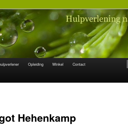
 na seksueel misbruik
ulpverlener
Opleiding
Winkel
Contact
got Hehenkamp