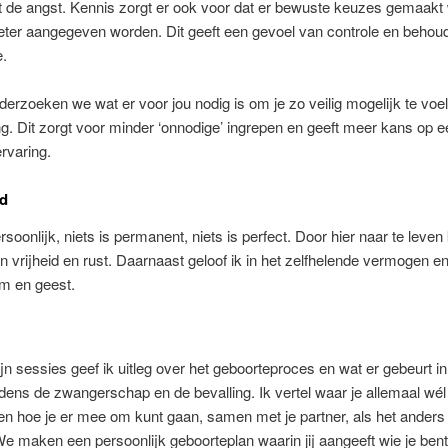
t de angst. Kennis zorgt er ook voor dat er bewuste keuzes gemaakt
eter aangegeven worden. Dit geeft een gevoel van controle en behou
e.
rzoeken we wat er voor jou nodig is om je zo veilig mogelijk te voel
ng. Dit zorgt voor minder ‘onnodige’ ingrepen en geeft meer kans op e
ervaring.
d
rsoonlijk, niets is permanent, niets is perfect. Door hier naar te leven 
n vrijheid en rust. Daarnaast geloof ik in het zelfhelende vermogen en
m en geest.
jn sessies geef ik uitleg over het geboorteproces en wat er gebeurt in
jdens de zwangerschap en de bevalling. Ik vertel waar je allemaal wél
en hoe je er mee om kunt gaan, samen met je partner, als het anders
e maken een persoonlijk geboorteplan waarin jij aangeeft wie je bent