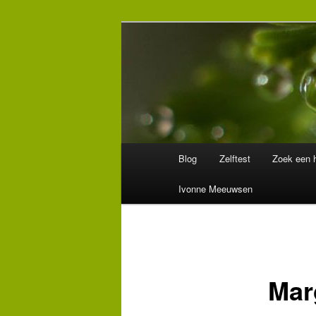
Spring
Wegwijzer in Traumaland
naar
de
Hulpverlening
primaire
inhoud
Hoofdmenu
Blog
Zelftest
Zoek een h
Ivonne Meeuwsen
Mar