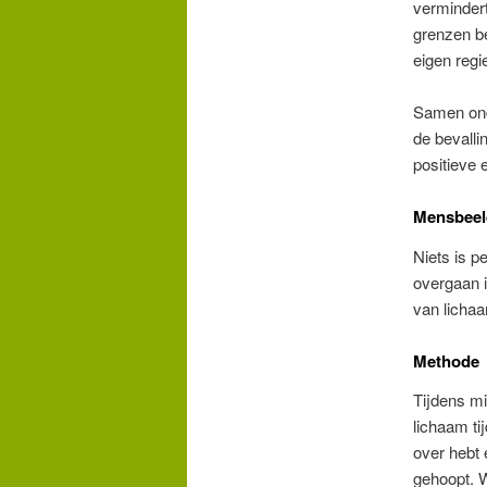
verminder
grenzen b
eigen regi
Samen onde
de bevalli
positieve 
Mensbeel
Niets is pe
overgaan i
van lichaa
Methode
Tijdens mi
lichaam ti
over hebt 
gehoopt. W