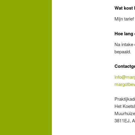
Wat kost 
Mijn tarie
Hoe lang 
Na intake 
bepaald.
Contactg
info@marg
margotbeva
Praktijkad
Het Koets
Muurhuize
3811EJ, A