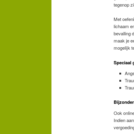
tegenop zi
Met oefen
lichaam en
bevalling 
maak je ee
mogelijk t
Speciaal 
Angs
Trau
Trau
Bijzonde
Ook online
Indien aan
vergoedin