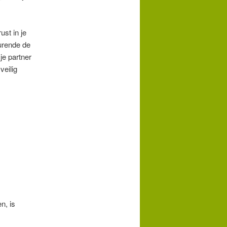
st in je
urende de
je partner
veilig
n, is