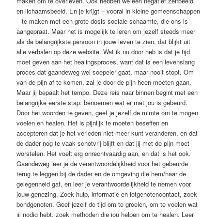
maken om te overleven. Ook hebben we een negatief zelfbeeld
en lichaamsbeeld. En je krijgt – vooral in kleine gemeenschappen
– te maken met een grote dosis sociale schaamte, die ons is
aangepraat. Maar het is mogelijk te leren om jezelf steeds meer
als de belangrijkste persoon in jouw leven te zien, dat blijkt uit
alle verhalen op deze website. Wat ik nu door heb is dat je tijd
moet geven aan het healingsproces, want dat is een levenslang
proces dat gaandeweg wel soepeler gaat, maar nooit stopt. Om
van de pijn af te komen, zal je door de pijn heen moeten gaan.
Maar jij bepaalt het tempo. Deze reis naar binnen begint met een
belangrijke eerste stap: benoemen wat er met jou is gebeurd.
Door het woorden te geven, geef je jezelf de ruimte om te mogen
voelen en healen. Het is pijnlijk te moeten beseffen en
accepteren dat je het verleden niet meer kunt veranderen, en dat
de dader nog te vaak schotvrij blijft en dat jij met de pijn moet
worstelen. Het voelt erg onrechtvaardig aan, en dat is het ook.
Gaandeweg leer je de verantwoordelijkheid voor het gebeurde
terug te leggen bij de dader en de omgeving die hem/haar de
gelegenheid gaf, en leer je verantwoordelijkheid te nemen voor
jouw genezing. Zoek hulp, informatie en lotgenotencontact, zoek
bondgenoten. Geef jezelf de tijd om te groeien, om te voelen wat
jij nodig hebt, zoek methoden die jou helpen om te healen. Leer