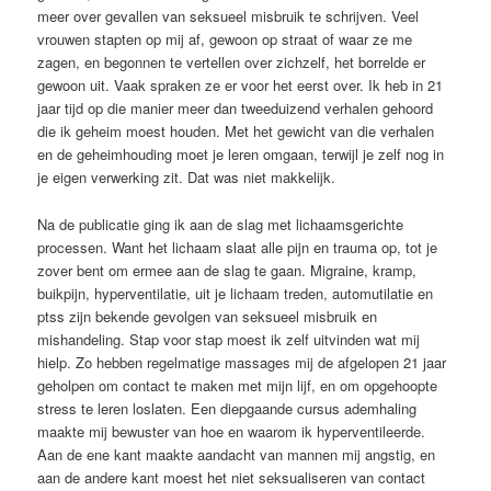
meer over gevallen van seksueel misbruik te schrijven. Veel
vrouwen stapten op mij af, gewoon op straat of waar ze me
zagen, en begonnen te vertellen over zichzelf, het borrelde er
gewoon uit. Vaak spraken ze er voor het eerst over. Ik heb in 21
jaar tijd op die manier meer dan tweeduizend verhalen gehoord
die ik geheim moest houden. Met het gewicht van die verhalen
en de geheimhouding moet je leren omgaan, terwijl je zelf nog in
je eigen verwerking zit. Dat was niet makkelijk.
Na de publicatie ging ik aan de slag met lichaamsgerichte
processen. Want het lichaam slaat alle pijn en trauma op, tot je
zover bent om ermee aan de slag te gaan. Migraine, kramp,
buikpijn, hyperventilatie, uit je lichaam treden, automutilatie en
ptss zijn bekende gevolgen van seksueel misbruik en
mishandeling. Stap voor stap moest ik zelf uitvinden wat mij
hielp. Zo hebben regelmatige massages mij de afgelopen 21 jaar
geholpen om contact te maken met mijn lijf, en om opgehoopte
stress te leren loslaten. Een diepgaande cursus ademhaling
maakte mij bewuster van hoe en waarom ik hyperventileerde.
Aan de ene kant maakte aandacht van mannen mij angstig, en
aan de andere kant moest het niet seksualiseren van contact