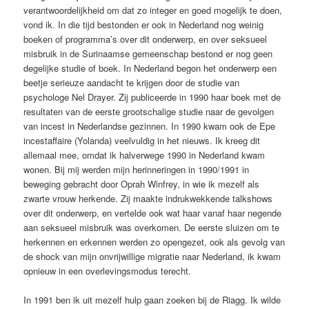
verantwoordelijkheid om dat zo integer en goed mogelijk te doen,
vond ik. In die tijd bestonden er ook in Nederland nog weinig
boeken of programma’s over dit onderwerp, en over seksueel
misbruik in de Surinaamse gemeenschap bestond er nog geen
degelijke studie of boek. In Nederland begon het onderwerp een
beetje serieuze aandacht te krijgen door de studie van
psychologe Nel Drayer. Zij publiceerde in 1990 haar boek met de
resultaten van de eerste grootschalige studie naar de gevolgen
van incest in Nederlandse gezinnen. In 1990 kwam ook de Epe
incestaffaire (Yolanda) veelvuldig in het nieuws. Ik kreeg dit
allemaal mee, omdat ik halverwege 1990 in Nederland kwam
wonen. Bij mij werden mijn herinneringen in 1990/1991 in
beweging gebracht door Oprah Winfrey, in wie ik mezelf als
zwarte vrouw herkende. Zij maakte indrukwekkende talkshows
over dit onderwerp, en vertelde ook wat haar vanaf haar negende
aan seksueel misbruik was overkomen. De eerste sluizen om te
herkennen en erkennen werden zo opengezet, ook als gevolg van
de shock van mijn onvrijwillige migratie naar Nederland, ik kwam
opnieuw in een overlevingsmodus terecht.
In 1991 ben ik uit mezelf hulp gaan zoeken bij de Riagg. Ik wilde