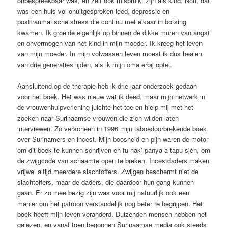
onbespreekbaar was, en zelf ook misbruikt zijn als kind. Nou, dat
was een huis vol onuitgesproken leed, depressie en
posttraumatische stress die continu met elkaar in botsing
kwamen. Ik groeide eigenlijk op binnen de dikke muren van angst
en onvermogen van het kind in mijn moeder. Ik kreeg het leven
van mijn moeder. In mijn volwassen leven moest ik dus healen
van drie generaties lijden, als ik mijn oma erbij optel.
Aansluitend op de therapie heb ik drie jaar onderzoek gedaan
voor het boek. Het was nieuw wat ik deed, maar mijn netwerk in
de vrouwenhulpverlening juichte het toe en hielp mij met het
zoeken naar Surinaamse vrouwen die zich wilden laten
interviewen. Zo verscheen in 1996 mijn taboedoorbrekende boek
over Surinamers en incest. Mijn boosheid en pijn waren de motor
om dit boek te kunnen schrijven en fu nak’ panya a tapu sjén, om
de zwijgcode van schaamte open te breken. Incestdaders maken
vrijwel altijd meerdere slachtoffers. Zwijgen beschermt niet de
slachtoffers, maar de daders, die daardoor hun gang kunnen
gaan. Er zo mee bezig zijn was voor mij natuurlijk ook een
manier om het patroon verstandelijk nog beter te begrijpen. Het
boek heeft mijn leven veranderd. Duizenden mensen hebben het
gelezen, en vanaf toen begonnen Surinaamse media ook steeds