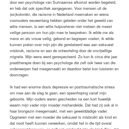
door een psychologe van Surinaamse afkomst worden begeleid,
en heb dat ook specifiek aangegeven. Voor mensen uit de
(ex)koloniën, die racisme in Nederland meemaken en wiens
voorouders eeuwenlang hebben geleden onder het geweld van
witte mensen, is een witte hulpverlener niet meteen de meest
veilige persoon om hun pijn mee te bespreken. Ik wilde me als
mens en als vrouw veilig, gekend en begrepen voelen, ik wilde
kunnen praten over mijn pijn die gerelateerd was aan seksueel
misbruik, racisme en aan de ontworteling door de onvrijwillige
migratie. Mijn wens werd gerespecteerd. Zo kon ik circa drie jaar
praattherapie doen bij een psychologe die zelf ook twee van die
onderwerpen had meegemaakt en daardoor beter kon luisteren en
doorvragen.
Ik had een enorme dosis depressie en posttraumatische stress
om mee aan de slag te gaan, een opeenhoping vanaf mijn
geboorte. Mijn ouders waren gescheiden na een kort huwelijk
waarin mijn vader mijn moeder mishandelde. Dat had zij ook al in
haar brongezin meegemaakt, met een gewelddadige vader.
Opgroeien met een moeder die seksueel is misbruikt als kind en
dat nooit heeft kunnen verwerken, omdat het in die tijd overal