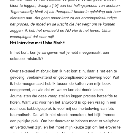
bloot te leggen, draagt zij bij aan het helingsproces van anderen.
Tegenwoordig biedt zij als therapeut/ healer in opleiding ook haar
diensten aan. Als geen ander kent zij als ervaringsdeskundige
het proces, de moed en de kracht die het vergt om te kunnen
zeggen: ik heb het overleefd en NU vier ik het leven. Usha
weerspiegelt dat voor mij!
Het interview met Usha Marhé
In het kort, kun je aangeven wat je hebt meegemaakt aan
seksueel misbruik?
Over seksueel misbruik kan ik niet kort zijn, daar is het een te
gevoelig, veelomvattend en gecompliceerd onderwerp voor. Wat
ik heb meegemaakt heb ik tussen de kaften van mijn boek
neergepend, en wie dat wil weten kan dat daarin lezen.
Journalisten die deze vraag stellen krijgen precies hetzelfde te
horen. Want wat voor hen het antwoord is op een vraag in een
routineus babbelgesprek is voor mij een herbeleving van iets
traumatisch. Dat wil ik niet steeds aanraken, het blijft immers
een pijnlijke plek. Om het daarover te hebben moet er veiligheid
en vertrouwen zijn, en het moet mijn keuze zijn om het erover te