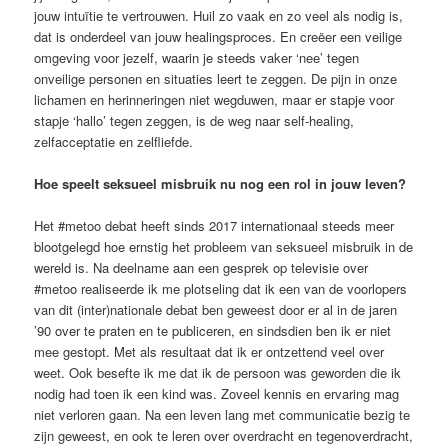
jouw intuïtie te vertrouwen. Huil zo vaak en zo veel als nodig is,
dat is onderdeel van jouw healingsproces. En creëer een veilige
omgeving voor jezelf, waarin je steeds vaker ‘nee’ tegen
onveilige personen en situaties leert te zeggen. De pijn in onze
lichamen en herinneringen niet wegduwen, maar er stapje voor
stapje ‘hallo’ tegen zeggen, is de weg naar self-healing,
zelfacceptatie en zelfliefde.
Hoe speelt seksueel misbruik nu nog een rol in jouw leven?
Het #metoo debat heeft sinds 2017 internationaal steeds meer
blootgelegd hoe ernstig het probleem van seksueel misbruik in de
wereld is. Na deelname aan een gesprek op televisie over
#metoo realiseerde ik me plotseling dat ik een van de voorlopers
van dit (inter)nationale debat ben geweest door er al in de jaren
’90 over te praten en te publiceren, en sindsdien ben ik er niet
mee gestopt. Met als resultaat dat ik er ontzettend veel over
weet. Ook besefte ik me dat ik de persoon was geworden die ik
nodig had toen ik een kind was. Zoveel kennis en ervaring mag
niet verloren gaan. Na een leven lang met communicatie bezig te
zijn geweest, en ook te leren over overdracht en tegenoverdracht,