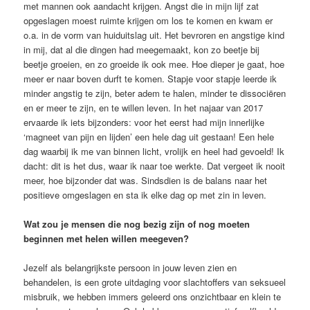
met mannen ook aandacht krijgen. Angst die in mijn lijf zat
opgeslagen moest ruimte krijgen om los te komen en kwam er
o.a. in de vorm van huiduitslag uit. Het bevroren en angstige kind
in mij, dat al die dingen had meegemaakt, kon zo beetje bij
beetje groeien, en zo groeide ik ook mee. Hoe dieper je gaat, hoe
meer er naar boven durft te komen. Stapje voor stapje leerde ik
minder angstig te zijn, beter adem te halen, minder te dissociëren
en er meer te zijn, en te willen leven. In het najaar van 2017
ervaarde ik iets bijzonders: voor het eerst had mijn innerlijke
‘magneet van pijn en lijden’ een hele dag uit gestaan! Een hele
dag waarbij ik me van binnen licht, vrolijk en heel had gevoeld! Ik
dacht: dit is het dus, waar ik naar toe werkte. Dat vergeet ik nooit
meer, hoe bijzonder dat was. Sindsdien is de balans naar het
positieve omgeslagen en sta ik elke dag op met zin in leven.
Wat zou je mensen die nog bezig zijn of nog moeten
beginnen met helen willen meegeven?
Jezelf als belangrijkste persoon in jouw leven zien en
behandelen, is een grote uitdaging voor slachtoffers van seksueel
misbruik, we hebben immers geleerd ons onzichtbaar en klein te