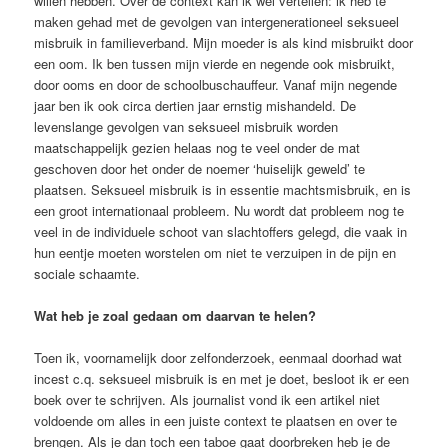
willen hebben. Over de context kan ik wel vertellen: ik heb te
maken gehad met de gevolgen van intergenerationeel seksueel
misbruik in familieverband. Mijn moeder is als kind misbruikt door
een oom. Ik ben tussen mijn vierde en negende ook misbruikt,
door ooms en door de schoolbuschauffeur. Vanaf mijn negende
jaar ben ik ook circa dertien jaar ernstig mishandeld. De
levenslange gevolgen van seksueel misbruik worden
maatschappelijk gezien helaas nog te veel onder de mat
geschoven door het onder de noemer ‘huiselijk geweld’ te
plaatsen. Seksueel misbruik is in essentie machtsmisbruik, en is
een groot internationaal probleem. Nu wordt dat probleem nog te
veel in de individuele schoot van slachtoffers gelegd, die vaak in
hun eentje moeten worstelen om niet te verzuipen in de pijn en
sociale schaamte.
Wat heb je zoal gedaan om daarvan te helen?
Toen ik, voornamelijk door zelfonderzoek, eenmaal doorhad wat
incest c.q. seksueel misbruik is en met je doet, besloot ik er een
boek over te schrijven. Als journalist vond ik een artikel niet
voldoende om alles in een juiste context te plaatsen en over te
brengen. Als je dan toch een taboe gaat doorbreken heb je de