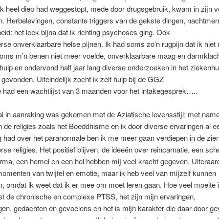
ik heel diep had weggestopt, mede door drugsgebruik, kwam in zijn vo
. Herbelevingen, constante triggers van de gekste dingen, nachtmerr
eid: het leek bijna dat ik richting psychoses ging. Ook
erse onverklaarbare helse pijnen. Ik had soms zo’n rugpijn dat ik nie
soms m’n benen niet meer voelde, onverklaarbare maag en darmklach
 hulp en ondervond half jaar lang diverse onderzoeken in het ziekenh
 gevonden. Uiteindelijk zocht ik zelf hulp bij de GGZ
 had een wachtlijst van 3 maanden voor het intakegesprek…..
l in aanraking was gekomen met de Aziatische levensstijl; met nam
 de religies zoals het Boeddhisme en ik door diverse ervaringen al e
g had over het paranormale ben ik me meer gaan verdiepen in de zie
erse religies. Het positief blijven, de ideeën over reincarnatie, een s
rma, een hemel en een hel hebben mij veel kracht gegeven. Uiteraard
omenten van twijfel en emotie, maar ik heb veel van mijzelf kunnen
, omdat ik weet dat ik er mee om moet leren gaan. Hoe veel moeite 
t de chronische en complexe PTSS, het zijn mijn ervaringen,
gen, gedachten en gevoelens en het is mijn karakter die daar door ge