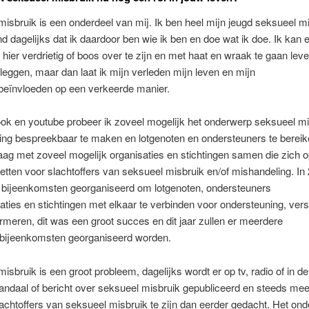
isbruik is een onderdeel van mij. Ik ben heel mijn jeugd seksueel mi
nd dagelijks dat ik daardoor ben wie ik ben en doe wat ik doe. Ik kan 
hier verdrietig of boos over te zijn en met haat en wraak te gaan lev
e leggen, maar dan laat ik mijn verleden mijn leven en mijn
beïnvloeden op een verkeerde manier.
ok en youtube probeer ik zoveel mogelijk het onderwerp seksueel mi
ing bespreekbaar te maken en lotgenoten en ondersteuners te berei
aag met zoveel mogelijk organisaties en stichtingen samen die zich o
etten voor slachtoffers van seksueel misbruik en/of mishandeling. In
e bijeenkomsten georganiseerd om lotgenoten, ondersteuners
aties en stichtingen met elkaar te verbinden voor ondersteuning, vers
ormeren, dit was een groot succes en dit jaar zullen er meerdere
nbijeenkomsten georganiseerd worden.
isbruik is een groot probleem, dagelijks wordt er op tv, radio of in d
ndaal of bericht over seksueel misbruik gepubliceerd en steeds meer
achtoffers van seksueel misbruik te zijn dan eerder gedacht. Het on