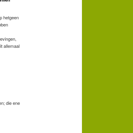
op hetgeen
ebben
levingen,
t allemaal
n; die ene