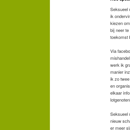
Seksueel m
ik ondervi
kiezen om 
bij neer t
toekomst 
Via facebo
mishandel
werk ik gr
manier inz
ik zo twe
en organis
elkaar inf
lotgenote
Seksueel m
nieuw scha
er meer sl