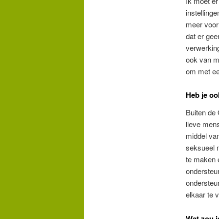
Ik moet e
instelling
meer voor
dat er gee
verwerking
ook van me
om met ee
Heb je o
Buiten de 
lieve mens
middel van
seksueel 
te maken e
ondersteun
ondersteun
elkaar te
Wat zou j