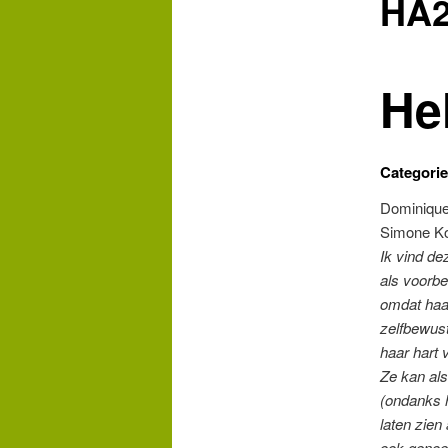
HA2
He
Categorie
Dominique 
Simone Ko
Ik vind de
als voorbe
omdat haar
zelfbewust
haar hart 
Ze kan al
(ondanks h
laten zien
ook genoe