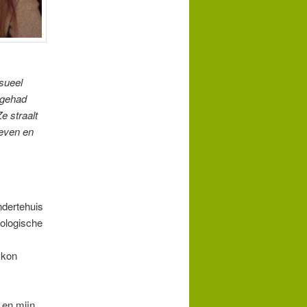
sueel
 gehad
e straalt
leven en
ndertehuis
iologische
 kon
 en mijn