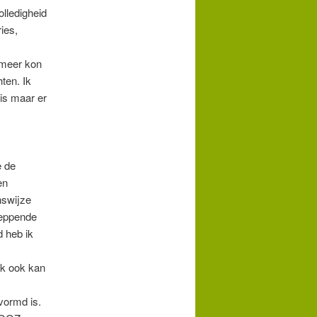
lledigheid
ies,
t meer kon
ten. Ik
uis maar er
e de
en
nswijze
cheppende
 heb ik
ik ook kan
vormd is.