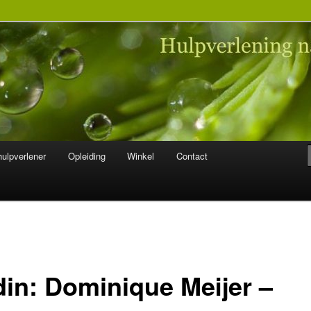
 na seksueel misbruik
ulpverlener
Opleiding
Winkel
Contact
din: Dominique Meijer –