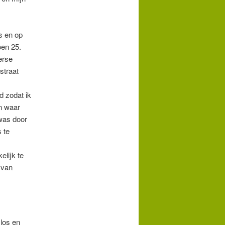
s en op
oen 25.
erse
straat
d zodat ik
n waar
 was door
 te
elijk te
 van
 los en