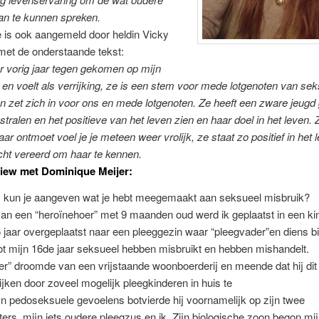
n te kunnen spreken.
 is ook aangemeld door heldin Vicky
et de onderstaande tekst:
r vorig jaar tegen gekomen op mijn
en voelt als verrijking, ze is een stem voor mede lotgenoten van sek
n zet zich in voor ons en mede lotgenoten.
Ze heeft een zware jeugd
t stralen en het positieve van het leven zien en haar doel in het leven.
Z
haar ontmoet voel je je meteen weer vrolijk, ze staat zo positief in het 
cht vereerd om haar te kennen.
view met Dominique Meijer:
t, kun je aangeven wat je hebt meegemaakt aan seksueel misbruik?
an een “heroïnehoer” met 9 maanden oud werd ik geplaatst in een ki
 jaar overgeplaatst naar een pleeggezin waar “pleegvader”en diens b
ot mijn 16de jaar seksueel hebben misbruikt en hebben mishandelt.
r” droomde van een vrijstaande woonboerderij en meende dat hij dit
jken door zoveel mogelijk pleegkinderen in huis te
n pedoseksuele gevoelens botvierde hij voornamelijk op zijn twee
ers, mijn iets oudere pleegzus en ik. Zijn biologische zoon begon mij