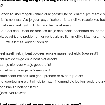
n?
jezelf zo snel mogelijk want jouw geestelijke of lichamelijke reactie 
 is, is normaal. Als je geen psychische of lichamelijke reactie zou h
p het seksueel misbruik dan zou het betekenen
t normaal bent, maar de reacties die je hebt zoals nachtmerries, herbe
k, psychische problemen, onverklaarbare lichamelijke klachten….. di
….. wij allemaal ondervinden dit!
eel jezelf niet, jij bent op geen enkele manier schuldig (geweest)!
nt niet de enige en je bent niet alleen!
am je niet voor wat je gebeurd is!
 niet bang voor je herinneringen!
moeizaam het ook kan gaan probeer er over te praten!
 ondersteuning want al heb je maar 1 iemand die jou kan ondersteune
oon kan zo belangrijk zijn!
 jezelf vertrouwen!
t seksueel misbruik nu nog een rol in jouw leven?