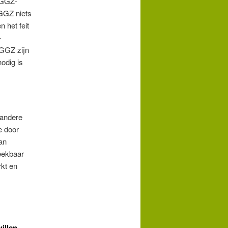
 GGZ-
 GGZ niets
 het feit
-
 GGZ zijn
odig is
 andere
e door
an
eekbaar
rkt en
illen