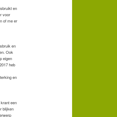
sbruikt en
er voor
en of me er
sbruik en
ken. Ook
p eigen
 2017 heb
terking en
e krant een
 blijken
derwerp