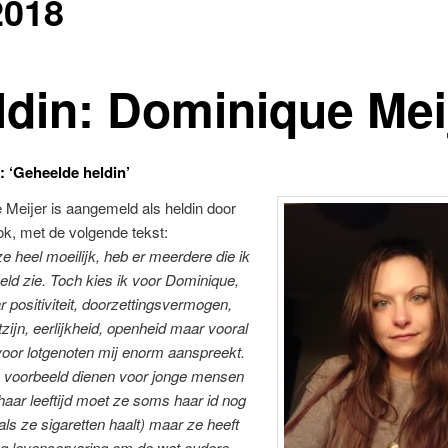
018
ldin: Dominique Mei
: ‘Geheelde heldin’
Meijer is aangemeld als heldin door
k, met de volgende tekst:
ze heel moeilijk, heb er meerdere die ik
eld zie. Toch kies ik voor Dominique,
 positiviteit, doorzettingsvermogen,
zijn, eerlijkheid, openheid maar vooral
voor lotgenoten mij enorm aanspreekt.
s voorbeeld dienen voor jonge mensen
aar leeftijd moet ze soms haar id nog
 als ze sigaretten haalt) maar ze heeft
g levenservaring om de wat oudere