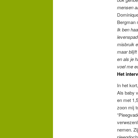
mensen aa
Dominique
Bergman m
Ik ben haa
levenspad 
misbruik e
maar blijf
en als je 
voel me e
Het inter
In het kor
Als baby v
en met 1,5
zoon mij t
“Pleegvade
verwezenli
nemen. Zij
pleegdocht