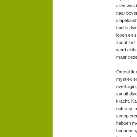
alles was 
naar boven
slapeloosh
had ik div
lopen en 
zocht zelf
werd niets
maar deze
Omdat ik a
mystiek en
overtuigin
vanuit div
kracht, Ka
ook mijn m
accepteren
hebben me
herinnerin