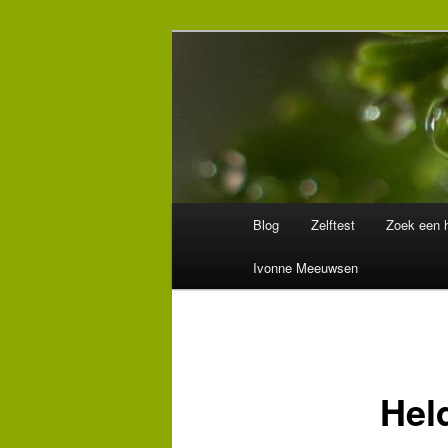
Spring
Wegwijzer in Traumaland
naar
de
Hulpverlening
primaire
inhoud
Hoofdmenu
Blog
Zelftest
Zoek een h
Ivonne Meeuwsen
Hel