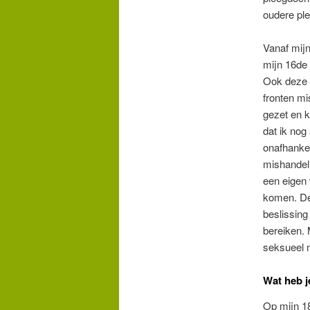
oudere ple
Vanaf mijn
mijn 16de
Ook deze 
fronten mi
gezet en k
dat ik nog
onafhankel
mishandeli
een eigen 
komen. De 
beslissing
bereiken. 
seksueel m
Wat heb j
Op mijn 18