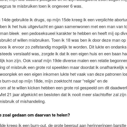
egzus te misbruiken toen ik ongeveer 6 was.
 14de gebruikte ik drugs, op mijn 15de kreeg ik een verplichte abortu
 ben ik het huis uitgevlucht en gaan samenwonen met een man van t
man bleek een pedoseksueel karakter te hebben en heeft mij op div
sbruikt of willen misbruiken. Toen ik 18 was ben ik door deze man op 
oos ik ervoor zo zelfstandig mogelijk te worden. Dit lukte en ondanks
 steeds verslaafd was, zorgde ik dat ik een eigen huis en een baan ha
ijk kon zijn. Ook vanaf mijn 19de diverse malen een relatie begonne
ng of misbruik een grote rol speelden maar doordat ik onafhankelijk
woonplek en een eigen inkomen lukte het vaak van deze patronen los
burn-out op mijn 18de, mijn zoektocht naar “religie” en de
 om af te willen kicken hebben een grote rol gespeeld om dit daadwerk
Met 21 jaar afgekickt en besloten dat ik nooit meer slachtoffer zal zijn
isbruik of mishandeling.
e zoal gedaan om daarvan te helen?
de kreeg ik een burn-out, de grote beerput aan herinneringen barstte