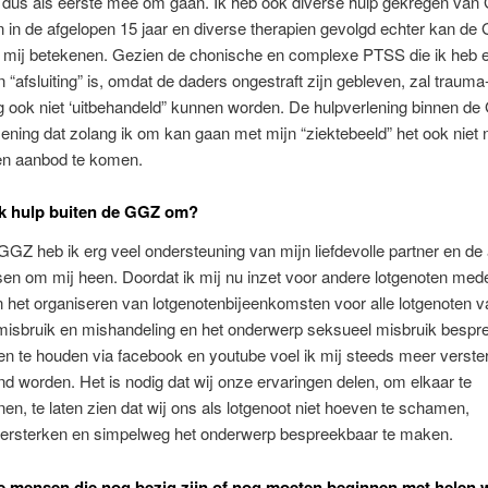
r dus als eerste mee om gaan. Ik heb ook diverse hulp gekregen van
en in de afgelopen 15 jaar en diverse therapien gevolgd echter kan de
 mij betekenen. Gezien de chonische en complexe PTSS die ik heb en
n “afsluiting” is, omdat de daders ongestraft zijn gebleven, zal trauma
 ook niet ‘uitbehandeld” kunnen worden. De hulpverlening binnen de
ning dat zolang ik om kan gaan met mijn “ziektebeeld” het ook niet n
n aanbod te komen.
ok hulp buiten de GGZ om?
GGZ heb ik erg veel ondersteuning van mijn liefdevolle partner en de
en om mij heen. Doordat ik mij nu inzet voor andere lotgenoten med
 het organiseren van lotgenotenbijeenkomsten voor alle lotgenoten v
misbruik en mishandeling en het onderwerp seksueel misbruik bespr
n te houden via facebook en youtube voel ik mij steeds meer verste
d worden. Het is nodig dat wij onze ervaringen delen, om elkaar te
en, te laten zien dat wij ons als lotgenoot niet hoeven te schamen,
 versterken en simpelweg het onderwerp bespreekbaar te maken.
e mensen die nog bezig zijn of nog moeten beginnen met helen w