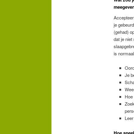
meegeve
Accepteer 
je gebeurd
(gehad) o
dat je nie
slaapgebre
is normaal
Oord
Je be
Scha
Wees
Hoe 
Zoek
pers
Leer
Hoe speel