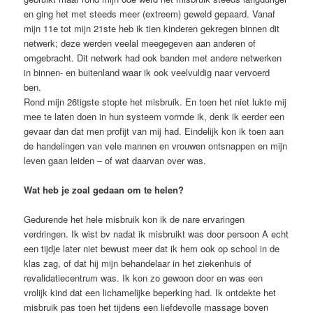
en ging het met steeds meer (extreem) geweld gepaard. Vanaf
mijn 11e tot mijn 21ste heb ik tien kinderen gekregen binnen dit
netwerk; deze werden veelal meegegeven aan anderen of
omgebracht. Dit netwerk had ook banden met andere netwerken
in binnen- en buitenland waar ik ook veelvuldig naar vervoerd
ben.
Rond mijn 26tigste stopte het misbruik. En toen het niet lukte mij
mee te laten doen in hun systeem vormde ik, denk ik eerder een
gevaar dan dat men profijt van mij had. Eindelijk kon ik toen aan
de handelingen van vele mannen en vrouwen ontsnappen en mijn
leven gaan leiden – of wat daarvan over was.
Wat heb je zoal gedaan om te helen?
Gedurende het hele misbruik kon ik de nare ervaringen
verdringen. Ik wist bv nadat ik misbruikt was door persoon A echt
een tijdje later niet bewust meer dat ik hem ook op school in de
klas zag, of dat hij mijn behandelaar in het ziekenhuis of
revalidatiecentrum was. Ik kon zo gewoon door en was een
vrolijk kind dat een lichamelijke beperking had. Ik ontdekte het
misbruik pas toen het tijdens een liefdevolle massage boven