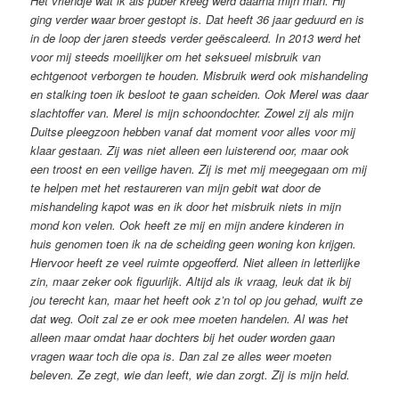
Het vriendje wat ik als puber kreeg werd daarna mijn man. Hij
ging verder waar broer gestopt is. Dat heeft 36 jaar geduurd en is
in de loop der jaren steeds verder geëscaleerd. In 2013 werd het
voor mij steeds moeilijker om het seksueel misbruik van
echtgenoot verborgen te houden. Misbruik werd ook mishandeling
en stalking toen ik besloot te gaan scheiden. Ook Merel was daar
slachtoffer van. Merel is mijn schoondochter. Zowel zij als mijn
Duitse pleegzoon hebben vanaf dat moment voor alles voor mij
klaar gestaan. Zij was niet alleen een luisterend oor, maar ook
een troost en een veilige haven. Zij is met mij meegegaan om mij
te helpen met het restaureren van mijn gebit wat door de
mishandeling kapot was en ik door het misbruik niets in mijn
mond kon velen. Ook heeft ze mij en mijn andere kinderen in
huis genomen toen ik na de scheiding geen woning kon krijgen.
Hiervoor heeft ze veel ruimte opgeofferd. Niet alleen in letterlijke
zin, maar zeker ook figuurlijk. Altijd als ik vraag, leuk dat ik bij
jou terecht kan, maar het heeft ook z’n tol op jou gehad, wuift ze
dat weg. Ooit zal ze er ook mee moeten handelen. Al was het
alleen maar omdat haar dochters bij het ouder worden gaan
vragen waar toch die opa is. Dan zal ze alles weer moeten
beleven. Ze zegt, wie dan leeft, wie dan zorgt. Zij is mijn held.