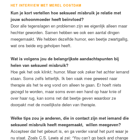
HET INTERVIEW MET MEREL OOSTDAM
Kun je kort vertellen hoe seksueel misbruik je relatie met
jouw schoonmoeder heeft beïnvloed?
Door alle tegenslagen en problemen zijn we eigenlijk alleen maar
hechter geworden. Samen hebben we ook een aantal dingen
meegemaakt. We hebben dezelfde humor, een beetje zwartgallig,
wat ons beide erg geholpen heeft.
Wat is volgens jou de belangrijkste aandachtspunten bij
helen van seksueel misbruik?
Hoe gek het ook klinkt; humor. Maar ook zeker het achter iemand
staan. Soms zelfs letterlijk. Ik ben vaak mee geweest naar
therapie als het te eng vond om alleen te gaan. Er hoeft niets
gezegd te worden, maar soms even een hand op haar knie of
over haar rug, kan soms net dat beetje geven waardoor ze
doorpakt met de moeilijkste delen van therapie.
Welke tips zou je anderen, die in contact zijn met iemand die
seksueel misbruik heeft meegemaakt, willen meegeven?
Accepteer dat het gebeurt is, en ga verder vanaf het punt waar je
nu staat. Zoals C.S. Lewis al zei: “You can’t go back and change