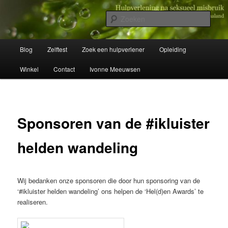
Spring
Wegwijzer in Traumaland
naar
Zoek
de
primaire
Hulpverlening na seksueel misbruik
Hoofdmenu
inhoud
Blog
Zelftest
Zoek een hulpverlener
Opleiding
Winkel
Contact
Ivonne Meeuwsen
Sponsoren van de #ikluister
helden wandeling
Wij bedanken onze sponsoren die door hun sponsoring van de
‘#ikluister helden wandeling’ ons helpen de ‘Hel(d)en Awards’ te
realiseren.