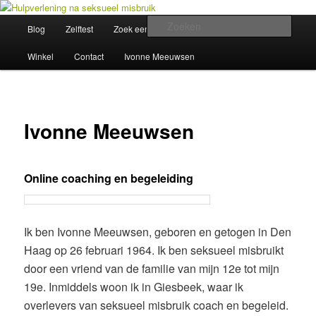
Spring
Wegwijzer in Traumaland
naar
Hoofdmenu
Zoek
Blog
Zelftest
Zoek een hulpverlener
Opleiding
de
primaire
Hulpverlening na seksueel misbruik
Winkel
Contact
Ivonne Meeuwsen
inhoud
Ivonne Meeuwsen
Online coaching en begeleiding
Ik ben Ivonne Meeuwsen, geboren en getogen in Den
Haag op 26 februari 1964. Ik ben seksueel misbruikt
door een vriend van de familie van mijn 12e tot mijn
19e. Inmiddels woon ik in Giesbeek, waar ik
overlevers van seksueel misbruik coach en begeleid.