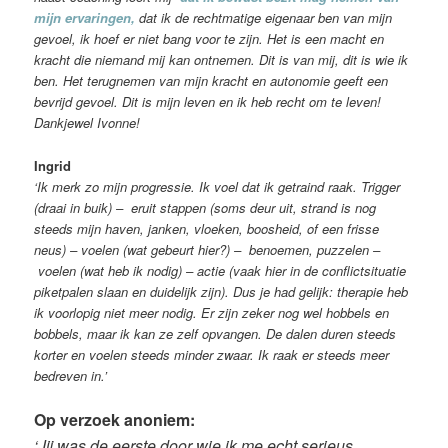
mijn ervaringen,
dat ik de rechtmatige eigenaar ben van mijn
gevoel, ik hoef er niet bang voor te zijn. Het is een macht en
kracht die niemand mij kan ontnemen. Dit is van mij, dit is wie ik
ben. Het terugnemen van mijn kracht en autonomie geeft een
bevrijd gevoel. Dit is mijn leven en ik heb recht om te leven!
Dankjewel Ivonne!
Ingrid
‘Ik merk zo mijn progressie. Ik voel dat ik getraind raak. Trigger
(draai in buik) – eruit stappen (soms deur uit, strand is nog
steeds mijn haven, janken, vloeken, boosheid, of een frisse
neus) – voelen (wat gebeurt hier?) – benoemen, puzzelen –
voelen (wat heb ik nodig) – actie (vaak hier in de conflictsituatie
piketpalen slaan en duidelijk zijn). Dus je had gelijk: therapie heb
ik voorlopig niet meer nodig. Er zijn zeker nog wel hobbels en
bobbels, maar ik kan ze zelf opvangen. De dalen duren steeds
korter en voelen steeds minder zwaar. Ik raak er steeds meer
bedreven in.’
Op verzoek anoniem:
‘Jij was de eerste door wie ik me echt serieus