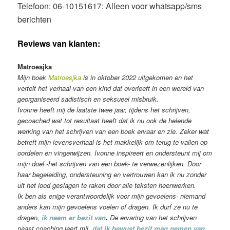
Telefoon: 06-10151617: Alleen voor whatsapp/sms
berichten
Reviews van klanten:
Matroesjka
Mijn boek
Matroesjka
is in oktober 2022 uitgekomen en het
vertelt het verhaal van een kind dat overleeft in een wereld van
georganiseerd sadistisch en seksueel misbruik.
Ivonne heeft mij de laatste twee jaar, tijdens het schrijven,
gecoached wat tot resultaat heeft dat ik nu ook de helende
werking van het schrijven van een boek ervaar en zie. Zeker wat
betreft mijn levensverhaal is het makkelijk om terug te vallen op
oordelen en vingerwijzen. Ivonne inspireert en ondersteunt mij om
mijn doel -het schrijven van een boek- te verwezenlijken. Door
haar begeleiding, ondersteuning en vertrouwen kan ik nu zonder
uit het lood geslagen te raken door alle teksten heenwerken.
Ik ben als enige verantwoordelijk voor mijn gevoelens- niemand
anders kan mijn gevoelens voelen of dragen. Ik durf ze nu te
dragen
,
ik neem er bezit van
.
De ervaring van het schrijven
naast coaching leert mij
dat ik bewust bezit mag nemen van